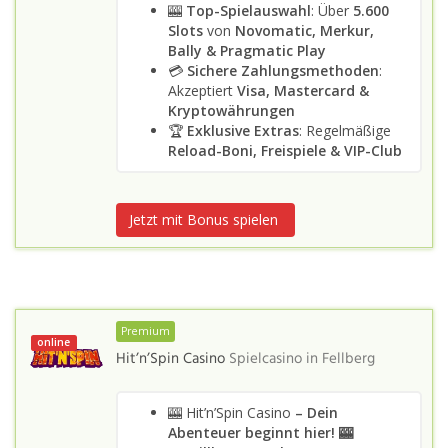
🎰
Top-Spielauswahl
: Über
5.600
Slots
von
Novomatic, Merkur,
Bally & Pragmatic Play
💳
Sichere Zahlungsmethoden
:
Akzeptiert
Visa, Mastercard &
Kryptowährungen
🏆
Exklusive Extras
: Regelmäßige
Reload-Boni, Freispiele & VIP-Club
Jetzt mit Bonus spielen
Premium
online
Hit’n’Spin Casino
Spielcasino in
Fellberg
🎰 Hit’n’Spin Casino
– Dein
Abenteuer beginnt hier! 🎰