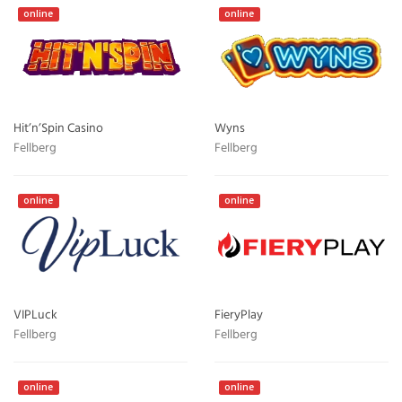
online
online
Hit’n’Spin Casino
Wyns
Fellberg
Fellberg
online
online
VIPLuck
FieryPlay
Fellberg
Fellberg
online
online