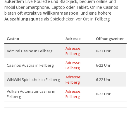
außerdem Live Roulette und Blackjack, bequem online und
mobil über Smartphone, Laptop oder Tablet. Online Casinos
bieten oft attraktive
Willkommensboni
und eine höhere
Auszahlungsquote
als Spielotheken vor Ort in Fellberg.
Casino
Adresse
Öffnungszeiten
Adresse:
Admiral Casino in Fellberg
6-23 Uhr
Fellberg
Adresse:
Casinos Austria in Fellberg
6-22 Uhr
Fellberg
Adresse:
WINWIN Spielothek in Fellberg
6-22 Uhr
Fellberg
Vulkan Automatencasino in
Adresse:
6-22 Uhr
Fellberg
Fellberg