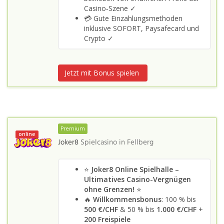
Casino‑Szene ✓
💳 Gute Einzahlungsmethoden
inklusive SOFORT, Paysafecard und
Crypto ✓
Jetzt mit Bonus spielen
Premium
online
Joker8
Spielcasino in
Fellberg
⭐
Joker8 Online Spielhalle –
Ultimatives Casino-Vergnügen
ohne Grenzen!
⭐
🔥
Willkommensbonus
: 100 % bis
500 €/CHF
& 50 % bis
1.000 €/CHF
+
200 Freispiele