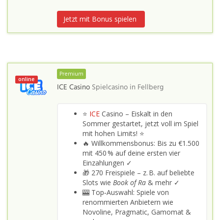
Jetzt mit Bonus spielen
Premium
online
ICE Casino
Spielcasino in
Fellberg
⭐
ICE
Casino – Eiskalt in den
Sommer gestartet, jetzt voll im Spiel
mit hohen Limits! ⭐
🔥 Willkommensbonus: Bis zu €1.500
mit 450 % auf deine ersten vier
Einzahlungen ✓
🎁 270 Freispiele – z. B. auf beliebte
Slots wie
Book of Ra
& mehr ✓
🎰 Top‑Auswahl: Spiele von
renommierten Anbietern wie
Novoline, Pragmatic, Gamomat &