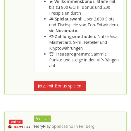
🔥
Willkommensbonus:
Starte mit
bis zu 800 €/CHF Bonus und 200
Freispielen durch
🎮
Spielauswahl:
Über 2.800 Slots
und Tischspiele von Top-Entwicklern
vie
Novomatic
💳
Zahlungsmethoden:
Nutze Visa,
Mastercard, Skrill, Neteller und
Kryptowährungen
🏆
Treueprogramm:
Sammle
Punkte und steige in den VIP-Rängen
auf
Jetzt mit Bonus spielen
Premium
online
FieryPlay
Spielcasino in
Fellberg