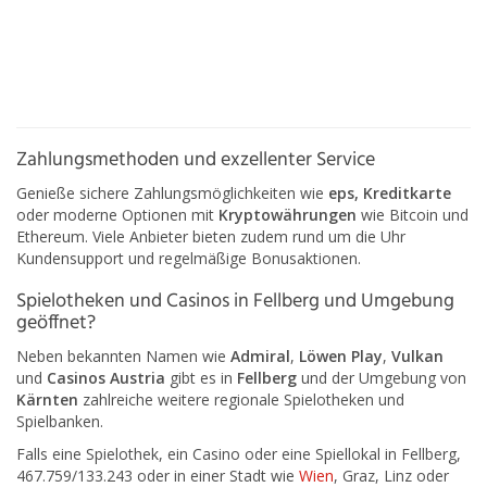
Zahlungsmethoden und exzellenter Service
Genieße sichere Zahlungsmöglichkeiten wie
eps, Kreditkarte
oder moderne Optionen mit
Kryptowährungen
wie Bitcoin und
Ethereum. Viele Anbieter bieten zudem rund um die Uhr
Kundensupport und regelmäßige Bonusaktionen.
Spielotheken und Casinos in Fellberg und Umgebung
geöffnet?
Neben bekannten Namen wie
Admiral
,
Löwen Play
,
Vulkan
und
Casinos Austria
gibt es in
Fellberg
und der Umgebung von
Kärnten
zahlreiche weitere regionale Spielotheken und
Spielbanken.
Falls eine Spielothek, ein Casino oder eine Spiellokal in Fellberg,
467.759/133.243 oder in einer Stadt wie
Wien
, Graz, Linz oder