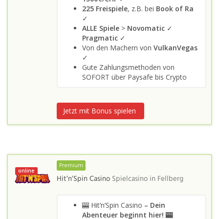
225 Freispiele
, z.B. bei
Book of Ra
✓
ALLE Spiele
>
Novomatic
✓
Pragmatic
✓
Von den Machern von
VulkanVegas
✓
Gute Zahlungsmethoden von
SOFORT über Paysafe bis Crypto
Jetzt mit Bonus spielen
Premium
online
Hit’n’Spin Casino
Spielcasino in
Fellberg
🎰 Hit’n’Spin Casino
– Dein
Abenteuer beginnt hier! 🎰