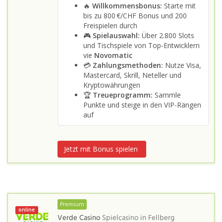
🔥
Willkommensbonus:
Starte mit
bis zu 800 €/CHF Bonus und 200
Freispielen durch
🎮
Spielauswahl:
Über 2.800 Slots
und Tischspiele von Top-Entwicklern
vie
Novomatic
💳
Zahlungsmethoden:
Nutze Visa,
Mastercard, Skrill, Neteller und
Kryptowährungen
🏆
Treueprogramm:
Sammle
Punkte und steige in den VIP-Rängen
auf
Jetzt mit Bonus spielen
Premium
online
Verde Casino
Spielcasino in
Fellberg