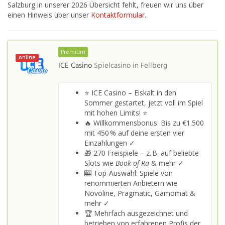
Salzburg in unserer 2026 Übersicht fehlt, freuen wir uns über
einen Hinweis über unser
Kontaktformular
.
Premium
online
ICE Casino
Spielcasino in
Fellberg
⭐ ICE Casino – Eiskalt in den
Sommer gestartet, jetzt voll im Spiel
mit hohen Limits! ⭐
🔥 Willkommensbonus: Bis zu €1.500
mit 450 % auf deine ersten vier
Einzahlungen ✓
🎁 270 Freispiele – z. B. auf beliebte
Slots wie
Book of Ra
& mehr ✓
🎰 Top‑Auswahl: Spiele von
renommierten Anbietern wie
Novoline, Pragmatic, Gamomat &
mehr ✓
🏆 Mehrfach ausgezeichnet und
betrieben von erfahrenen Profis der