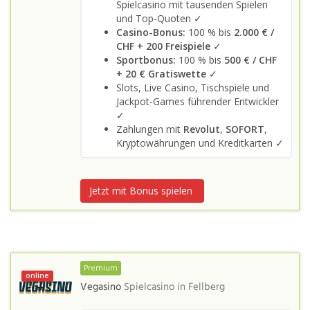
Spielcasino mit tausenden Spielen
und Top-Quoten ✓
Casino-Bonus:
100 % bis
2.000 € /
CHF + 200 Freispiele
✓
Sportbonus:
100 % bis
500 € / CHF
+ 20 € Gratiswette
✓
Slots, Live Casino, Tischspiele und
Jackpot-Games führender Entwickler
✓
Zahlungen mit
Revolut
,
SOFORT
,
Kryptowährungen und Kreditkarten ✓
Jetzt mit Bonus spielen
Premium
online
Vegasino
Spielcasino in
Fellberg