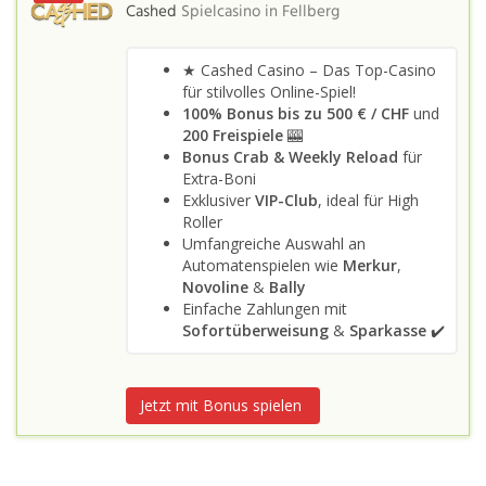
Cashed
Spielcasino in
Fellberg
★ Cashed Casino – Das Top-Casino
für stilvolles Online-Spiel!
100% Bonus bis zu 500 €
/ CHF
und
200 Freispiele
🎰
Bonus Crab & Weekly Reload
für
Extra-Boni
Exklusiver
VIP-Club
, ideal für High
Roller
Umfangreiche Auswahl an
Automatenspielen wie
Merkur
,
Novoline
&
Bally
Einfache Zahlungen mit
Sofortüberweisung
&
Sparkasse
✔️
Jetzt mit Bonus spielen