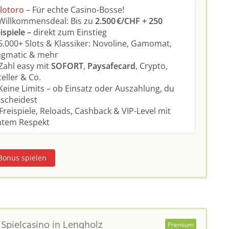
lotoro
– Für echte Casino-Bosse!
 Willkommensdeal: Bis zu
2.500 €/CHF + 250
ispiele –
direkt zum Einstieg
5.000+ Slots & Klassiker: Novoline, Gamomat,
agmatic & mehr
Zahl easy mit
SOFORT
,
Paysafecard
, Crypto,
eller & Co.
Keine Limits – ob Einsatz oder Auszahlung, du
tscheidest
Freispiele, Reloads, Cashback & VIP-Level mit
htem Respekt
 Bonus spielen
Spielcasino in
Lengholz
Premium