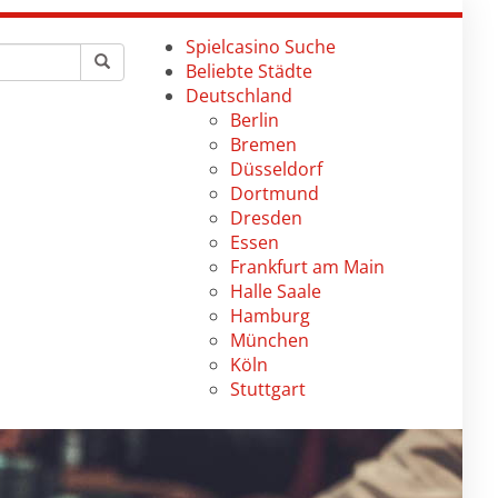
Spielcasino Suche
Beliebte Städte
Deutschland
Berlin
Bremen
Düsseldorf
Dortmund
Dresden
Essen
Frankfurt am Main
Halle Saale
Hamburg
München
Köln
Stuttgart