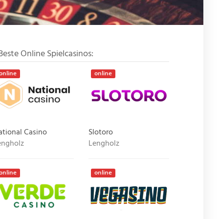
Beste Online Spielcasinos:
online
online
ational Casino
Slotoro
engholz
Lengholz
online
online