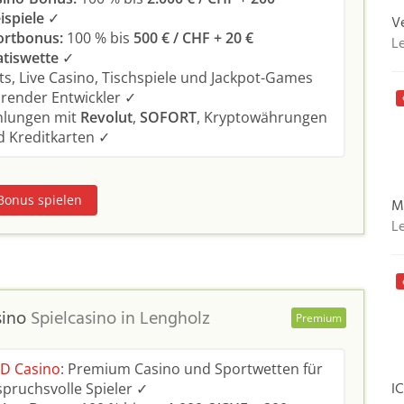
ispiele
✓
V
ortbonus:
100 % bis
500 € / CHF + 20 €
L
atiswette
✓
ts, Live Casino, Tischspiele und Jackpot-Games
render Entwickler ✓
hlungen mit
Revolut
,
SOFORT
, Kryptowährungen
d Kreditkarten ✓
 Bonus spielen
M
L
ino
Spielcasino in
Lengholz
Premium
D Casino
: Premium Casino und Sportwetten für
I
pruchsvolle Spieler ✓