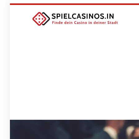
Skip
to
main
content