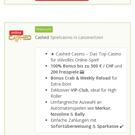
Premium
online
Cashed
Spielcasino in
Lanzewitzen
★ Cashed Casino – Das Top-Casino
für stilvolles Online-Spiel!
100% Bonus bis zu 500 €
/ CHF
und
200 Freispiele
🎰
Bonus Crab & Weekly Reload
für
Extra-Boni
Exklusiver
VIP-Club
, ideal für High
Roller
Umfangreiche Auswahl an
Automatenspielen wie
Merkur
,
Novoline
&
Bally
Einfache Zahlungen mit
Sofortüberweisung
&
Sparkasse
✔️