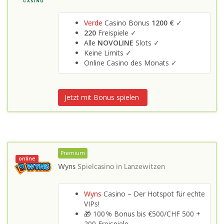
Verde
Casino Bonus
1200 €
✓
220
Freispiele ✓
Alle
NOVOLINE
Slots ✓
Keine Limits ✓
Online Casino des Monats ✓
Jetzt mit Bonus spielen
Premium
online
Wyns
Spielcasino in
Lanzewitzen
Wyns
Casino – Der Hotspot für echte
VIPs!
🎁 100 % Bonus bis €500/CHF 500 +
200 Freispiele