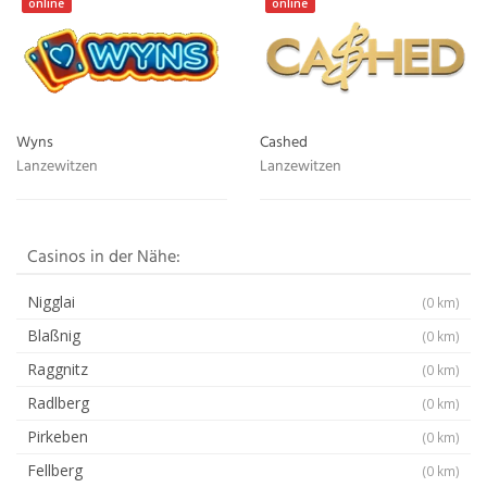
online
online
Wyns
Cashed
Lanzewitzen
Lanzewitzen
Casinos in der Nähe:
Nigglai
(0 km)
Blaßnig
(0 km)
Raggnitz
(0 km)
Radlberg
(0 km)
Pirkeben
(0 km)
Fellberg
(0 km)