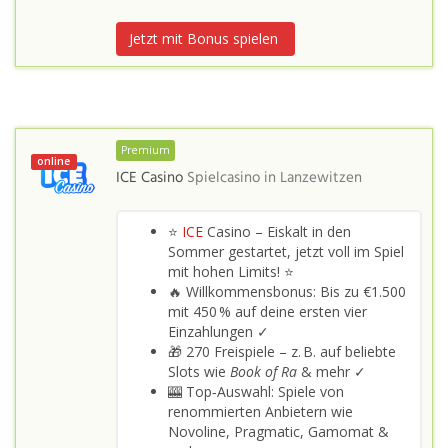
Jetzt mit Bonus spielen
Premium
online
ICE Casino
Spielcasino in
Lanzewitzen
⭐
ICE
Casino – Eiskalt in den
Sommer gestartet, jetzt voll im Spiel
mit hohen Limits! ⭐
🔥 Willkommensbonus: Bis zu €1.500
mit 450 % auf deine ersten vier
Einzahlungen ✓
🎁 270 Freispiele – z. B. auf beliebte
Slots wie
Book of Ra
& mehr ✓
🎰 Top‑Auswahl: Spiele von
renommierten Anbietern wie
Novoline, Pragmatic, Gamomat &