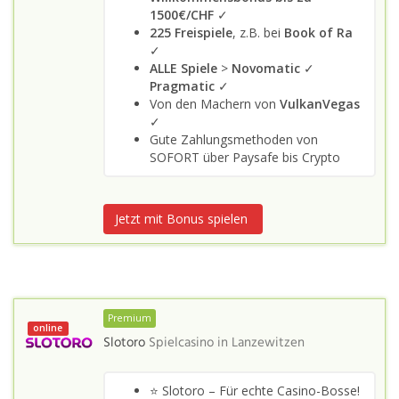
1500€/CHF
✓
225 Freispiele
, z.B. bei
Book of Ra
✓
ALLE Spiele
>
Novomatic
✓
Pragmatic
✓
Von den Machern von
VulkanVegas
✓
Gute Zahlungsmethoden von
SOFORT über Paysafe bis Crypto
Jetzt mit Bonus spielen
Premium
online
Slotoro
Spielcasino in
Lanzewitzen
⭐ Slotoro – Für echte Casino-Bosse!