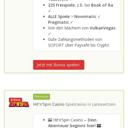
225 Freispiele
, z.B. bei
Book of Ra
✓
ALLE Spiele
>
Novomatic
✓
Pragmatic
✓
Von den Machern von
VulkanVegas
✓
Gute Zahlungsmethoden von
SOFORT über Paysafe bis Crypto
Jetzt mit Bonus spielen
Premium
online
Hit’n’Spin Casino
Spielcasino in
Lanzewitzen
🎰 Hit’n’Spin Casino
– Dein
Abenteuer beginnt hier! 🎰