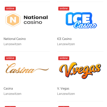
online
online
National Casino
ICE Casino
Lanzewitzen
Lanzewitzen
online
online
Casina
V. Vegas
Lanzewitzen
Lanzewitzen