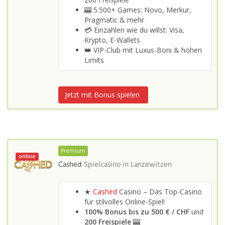
🎰 5.500+ Games: Novo, Merkur,
Pragmatic & mehr
💳 Einzahlen wie du willst: Visa,
Krypto, E-Wallets
👑 VIP-Club mit Luxus-Boni & hohen
Limits
Jetzt mit Bonus spielen
Premium
online
Cashed
Spielcasino in
Lanzewitzen
★
Cashed
Casino – Das Top-Casino
für stilvolles Online-Spiel!
100% Bonus bis zu 500 €
/ CHF
und
200 Freispiele
🎰