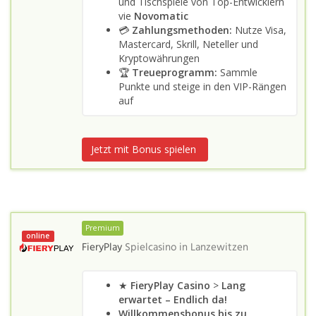
und Tischspiele von Top-Entwicklern
vie
Novomatic
💳
Zahlungsmethoden:
Nutze Visa,
Mastercard, Skrill, Neteller und
Kryptowährungen
🏆
Treueprogramm:
Sammle
Punkte und steige in den VIP-Rängen
auf
Jetzt mit Bonus spielen
Premium
online
FieryPlay
Spielcasino in
Lanzewitzen
★
FieryPlay Casino
>
Lang
erwartet – Endlich da!
Willkommensbonus bis zu