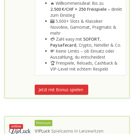
🔥 Willkommensdeal: Bis zu
2.500 €/CHF + 250 Freispiele –
direkt
zum Einstieg
🎰 5.000+ Slots & Klassiker:
Novoline, Gamomat, Pragmatic &
mehr
💳 Zahl easy mit
SOFORT
,
Paysafecard
, Crypto, Neteller & Co.
💸 Keine Limits – ob Einsatz oder
Auszahlung, du entscheidest
🏆 Freispiele, Reloads, Cashback &
VIP-Level mit echtem Respekt
Jetzt mit Bonus spielen
Premium
online
VIPLuck
Spielcasino in
Lanzewitzen