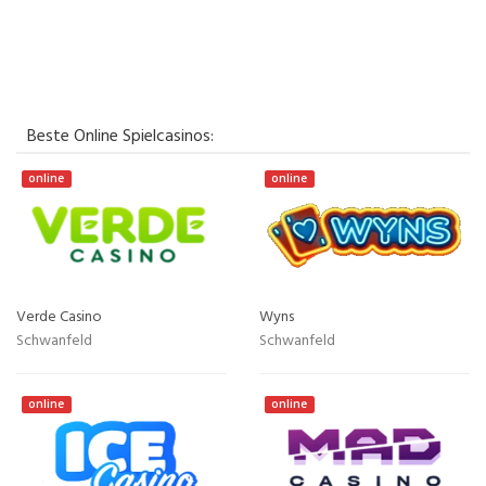
Beste Online Spielcasinos:
online
online
Verde Casino
Wyns
Schwanfeld
Schwanfeld
online
online