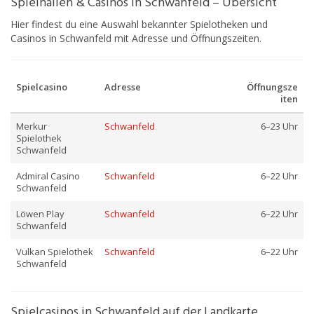
Spielhallen & Casinos in Schwanfeld – Übersicht
Hier findest du eine Auswahl bekannter Spielotheken und
Casinos in Schwanfeld mit Adresse und Öffnungszeiten.
Spielcasino
Adresse
Öffnungsze
iten
Merkur
Schwanfeld
6–23 Uhr
Spielothek
Schwanfeld
Admiral Casino
Schwanfeld
6–22 Uhr
Schwanfeld
Löwen Play
Schwanfeld
6–22 Uhr
Schwanfeld
Vulkan Spielothek
Schwanfeld
6–22 Uhr
Schwanfeld
Spielcasinos in Schwanfeld auf der Landkarte