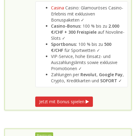
Casina
Casino: Glamouröses Casino-
Erlebnis mit exklusiven
Bonuspaketen ✓
Casino-Bonus:
100 % bis zu
2.000
€/CHF + 300 Freispiele
auf Novoline-
Slots ✓
Sportbonus:
100 % bis zu
500
€/CHF
für Sportwetten ✓
VIP-Service, hohe Einsatz- und
Auszahlungslimits sowie exklusive
Promotionen ✓
Zahlungen per
Revolut
,
Google Pay
,
Crypto, Kreditkarten und
SOFORT
✓
Jetzt mit Bonus spielen
Premium