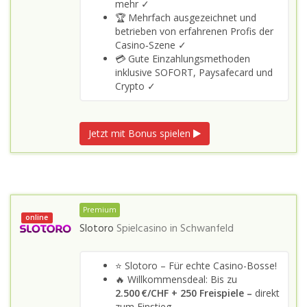
mehr ✓
🏆 Mehrfach ausgezeichnet und
betrieben von erfahrenen Profis der
Casino‑Szene ✓
💳 Gute Einzahlungsmethoden
inklusive SOFORT, Paysafecard und
Crypto ✓
Jetzt mit Bonus spielen
Premium
online
Slotoro
Spielcasino in
Schwanfeld
⭐ Slotoro – Für echte Casino-Bosse!
🔥 Willkommensdeal: Bis zu
2.500 €/CHF + 250 Freispiele –
direkt
zum Einstieg