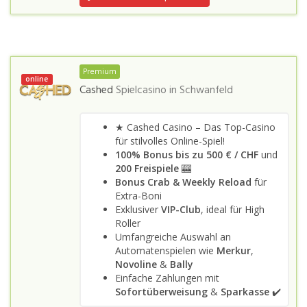
Premium
online
Cashed
Spielcasino in
Schwanfeld
★ Cashed Casino – Das Top-Casino
für stilvolles Online-Spiel!
100% Bonus bis zu 500 €
/ CHF
und
200 Freispiele
🎰
Bonus Crab & Weekly Reload
für
Extra-Boni
Exklusiver
VIP-Club
, ideal für High
Roller
Umfangreiche Auswahl an
Automatenspielen wie
Merkur
,
Novoline
&
Bally
Einfache Zahlungen mit
Sofortüberweisung
&
Sparkasse
✔️