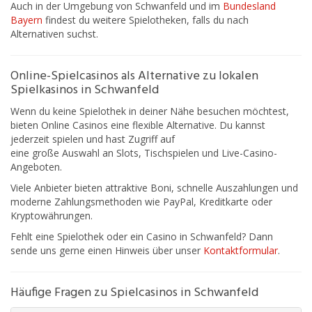
Auch in der Umgebung von Schwanfeld und im
Bundesland
Bayern
findest du weitere Spielotheken, falls du nach
Alternativen suchst.
Online-Spielcasinos als Alternative zu lokalen
Spielkasinos in Schwanfeld
Wenn du keine Spielothek in deiner Nähe besuchen möchtest,
bieten Online Casinos eine flexible Alternative. Du kannst
jederzeit spielen und hast Zugriff auf
eine große Auswahl an Slots, Tischspielen und Live-Casino-
Angeboten.
Viele Anbieter bieten attraktive Boni, schnelle Auszahlungen und
moderne Zahlungsmethoden wie PayPal, Kreditkarte oder
Kryptowährungen.
Fehlt eine Spielothek oder ein Casino in Schwanfeld? Dann
sende uns gerne einen Hinweis über unser
Kontaktformular
.
Häufige Fragen zu Spielcasinos in Schwanfeld