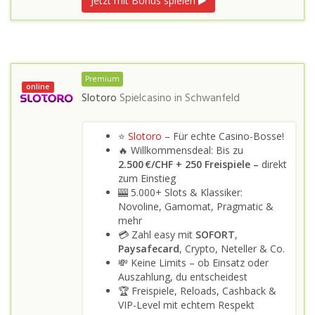
Jetzt mit Bonus spielen
Premium
online
Slotoro
Spielcasino in
Schwanfeld
⭐
Slotoro
– Für echte Casino-Bosse!
🔥 Willkommensdeal: Bis zu
2.500 €/CHF + 250 Freispiele –
direkt
zum Einstieg
🎰 5.000+ Slots & Klassiker:
Novoline, Gamomat, Pragmatic &
mehr
💳 Zahl easy mit
SOFORT
,
Paysafecard
, Crypto, Neteller & Co.
💸 Keine Limits – ob Einsatz oder
Auszahlung, du entscheidest
🏆 Freispiele, Reloads, Cashback &
VIP-Level mit echtem Respekt