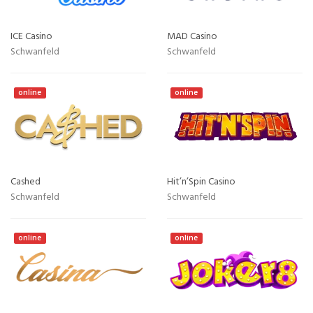
ICE Casino
MAD Casino
Schwanfeld
Schwanfeld
online
online
Cashed
Hit’n’Spin Casino
Schwanfeld
Schwanfeld
online
online