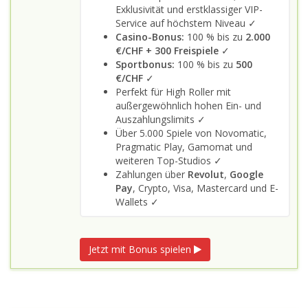
Exklusivität und erstklassiger VIP-
Service auf höchstem Niveau ✓
Casino-Bonus:
100 % bis zu
2.000
€/CHF + 300 Freispiele
✓
Sportbonus:
100 % bis zu
500
€/CHF
✓
Perfekt für High Roller mit
außergewöhnlich hohen Ein- und
Auszahlungslimits ✓
Über 5.000 Spiele von Novomatic,
Pragmatic Play, Gamomat und
weiteren Top-Studios ✓
Zahlungen über
Revolut
,
Google
Pay
, Crypto, Visa, Mastercard und E-
Wallets ✓
Jetzt mit Bonus spielen