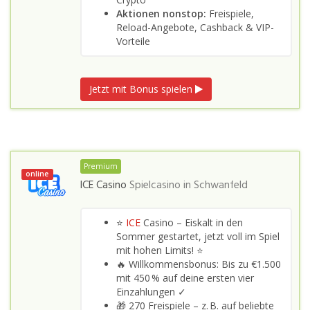
Aktionen nonstop:
Freispiele,
Reload-Angebote, Cashback & VIP-
Vorteile
Jetzt mit Bonus spielen
Premium
online
ICE Casino
Spielcasino in
Schwanfeld
⭐
ICE
Casino – Eiskalt in den
Sommer gestartet, jetzt voll im Spiel
mit hohen Limits! ⭐
🔥 Willkommensbonus: Bis zu €1.500
mit 450 % auf deine ersten vier
Einzahlungen ✓
🎁 270 Freispiele – z. B. auf beliebte