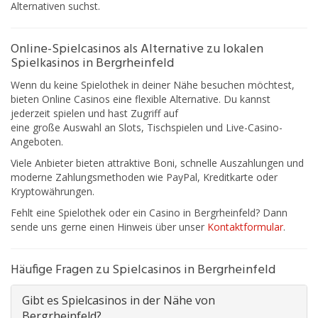
Alternativen suchst.
Online-Spielcasinos als Alternative zu lokalen
Spielkasinos in Bergrheinfeld
Wenn du keine Spielothek in deiner Nähe besuchen möchtest,
bieten Online Casinos eine flexible Alternative. Du kannst
jederzeit spielen und hast Zugriff auf
eine große Auswahl an Slots, Tischspielen und Live-Casino-
Angeboten.
Viele Anbieter bieten attraktive Boni, schnelle Auszahlungen und
moderne Zahlungsmethoden wie PayPal, Kreditkarte oder
Kryptowährungen.
Fehlt eine Spielothek oder ein Casino in Bergrheinfeld? Dann
sende uns gerne einen Hinweis über unser
Kontaktformular
.
Häufige Fragen zu Spielcasinos in Bergrheinfeld
Gibt es Spielcasinos in der Nähe von
Bergrheinfeld?