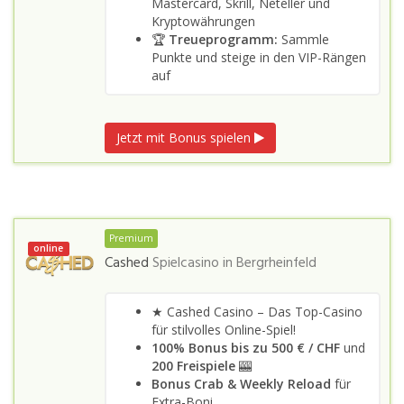
Mastercard, Skrill, Neteller und
Kryptowährungen
🏆
Treueprogramm:
Sammle
Punkte und steige in den VIP-Rängen
auf
Jetzt mit Bonus spielen
Premium
online
Cashed
Spielcasino in
Bergrheinfeld
★ Cashed Casino – Das Top-Casino
für stilvolles Online-Spiel!
100% Bonus bis zu 500 €
/ CHF
und
200 Freispiele
🎰
Bonus Crab & Weekly Reload
für
Extra-Boni