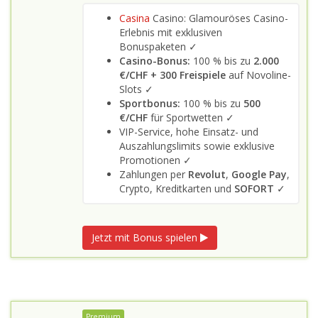
Casina
Casino: Glamouröses Casino-
Erlebnis mit exklusiven
Bonuspaketen ✓
Casino-Bonus:
100 % bis zu
2.000
€/CHF + 300 Freispiele
auf Novoline-
Slots ✓
Sportbonus:
100 % bis zu
500
€/CHF
für Sportwetten ✓
VIP-Service, hohe Einsatz- und
Auszahlungslimits sowie exklusive
Promotionen ✓
Zahlungen per
Revolut
,
Google Pay
,
Crypto, Kreditkarten und
SOFORT
✓
Jetzt mit Bonus spielen
Premium