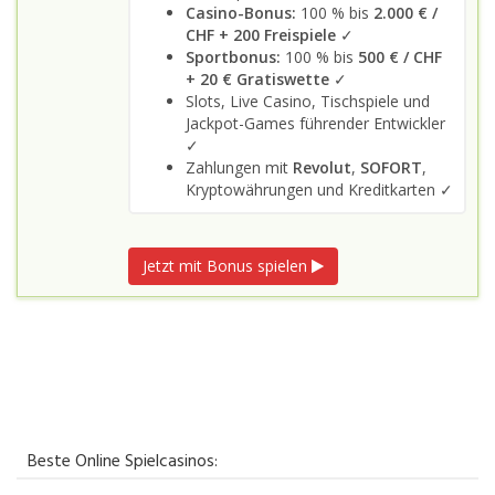
Casino-Bonus:
100 % bis
2.000 € /
CHF + 200 Freispiele
✓
Sportbonus:
100 % bis
500 € / CHF
+ 20 € Gratiswette
✓
Slots, Live Casino, Tischspiele und
Jackpot-Games führender Entwickler
✓
Zahlungen mit
Revolut
,
SOFORT
,
Kryptowährungen und Kreditkarten ✓
Jetzt mit Bonus spielen
Beste Online Spielcasinos: