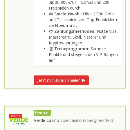
bis zu 800 €/CHF Bonus und 200
Freispielen durch
🎮
Spielauswahl:
Über 2.800 Slots
und Tischspiele von Top-Entwicklern
vie
Novomatic
💳
Zahlungsmethoden:
Nutze Visa,
Mastercard, Skrill, Neteller und
Kryptowährungen
🏆
Treueprogramm:
Sammle
Punkte und steige in den VIP-Rängen
auf
Jetzt mit Bonus spielen
Premium
online
Verde Casino
Spielcasino in
Bergrheinfeld