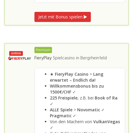
Jetzt mit Bonus spielen
Premium
online
FieryPlay
Spielcasino in
Bergrheinfeld
★
FieryPlay Casino
>
Lang
erwartet – Endlich da!
Willkommensbonus bis zu
1500€/CHF
✓
225 Freispiele
, z.B. bei
Book of Ra
✓
ALLE Spiele
>
Novomatic
✓
Pragmatic
✓
Von den Machern von
VulkanVegas
✓