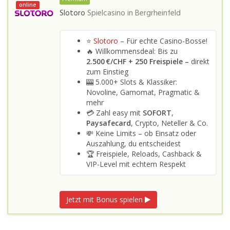
online
Slotoro
Spielcasino in
Bergrheinfeld
⭐
Slotoro
– Für echte Casino-Bosse!
🔥 Willkommensdeal: Bis zu
2.500 €/CHF + 250 Freispiele –
direkt
zum Einstieg
🎰 5.000+ Slots & Klassiker:
Novoline, Gamomat, Pragmatic &
mehr
💳 Zahl easy mit
SOFORT
,
Paysafecard
, Crypto, Neteller & Co.
💸 Keine Limits – ob Einsatz oder
Auszahlung, du entscheidest
🏆 Freispiele, Reloads, Cashback &
VIP-Level mit echtem Respekt
Jetzt mit Bonus spielen