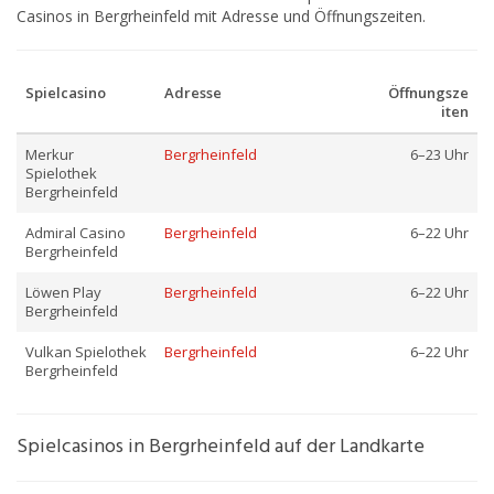
Casinos in Bergrheinfeld mit Adresse und Öffnungszeiten.
Spielcasino
Adresse
Öffnungsze
iten
Merkur
Bergrheinfeld
6–23 Uhr
Spielothek
Bergrheinfeld
Admiral Casino
Bergrheinfeld
6–22 Uhr
Bergrheinfeld
Löwen Play
Bergrheinfeld
6–22 Uhr
Bergrheinfeld
Vulkan Spielothek
Bergrheinfeld
6–22 Uhr
Bergrheinfeld
Spielcasinos in Bergrheinfeld auf der Landkarte