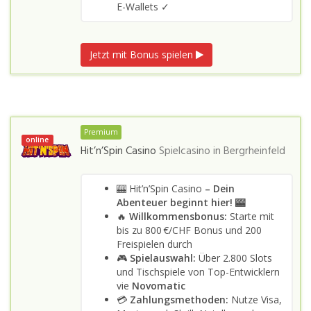
E-Wallets ✓
Jetzt mit Bonus spielen
Premium
online
Hit’n’Spin Casino
Spielcasino in
Bergrheinfeld
🎰 Hit’n’Spin Casino
– Dein
Abenteuer beginnt hier! 🎰
🔥
Willkommensbonus:
Starte mit
bis zu 800 €/CHF Bonus und 200
Freispielen durch
🎮
Spielauswahl:
Über 2.800 Slots
und Tischspiele von Top-Entwicklern
vie
Novomatic
💳
Zahlungsmethoden:
Nutze Visa,