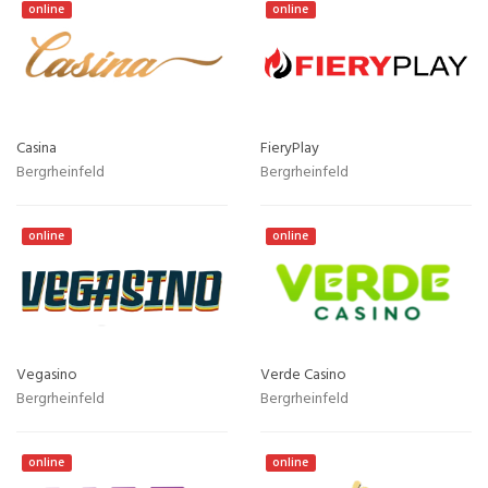
online
online
Casina
FieryPlay
Bergrheinfeld
Bergrheinfeld
online
online
Vegasino
Verde Casino
Bergrheinfeld
Bergrheinfeld
online
online