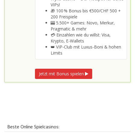
VIPs!
🎁 100 % Bonus bis €500/CHF 500 +
200 Freispiele
🎰 5.500+ Games: Novo, Merkur,
Pragmatic & mehr
💳 Einzahlen wie du willst: Visa,
Krypto, E-Wallets
👑 VIP-Club mit Luxus-Boni & hohen
Limits
Jetzt mit Bonus spielen
Beste Online Spielcasinos: