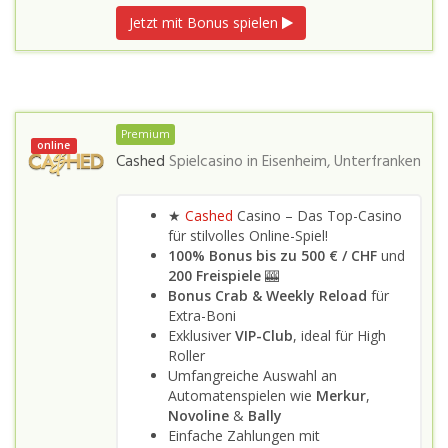
Jetzt mit Bonus spielen
Premium
online
Cashed
Spielcasino in
Eisenheim, Unterfranken
★
Cashed
Casino – Das Top-Casino
für stilvolles Online-Spiel!
100% Bonus bis zu 500 €
/ CHF
und
200 Freispiele
🎰
Bonus Crab & Weekly Reload
für
Extra-Boni
Exklusiver
VIP-Club
, ideal für High
Roller
Umfangreiche Auswahl an
Automatenspielen wie
Merkur
,
Novoline
&
Bally
Einfache Zahlungen mit