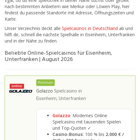
Egal, ob du eine Spielothek in deiner Nähe suchst oder gezielt
nach bestimmten Anbietern wie Merkur oder Löwen Play, hier
findest du passende Standorte mit Adresse, Öffnungszeiten und
Karte.
Unser Verzeichnis deckt alle
Spielcasinos in Deutschland
ab und
hilft dir, schnell die nächste Spielhalle in Eisenheim, Unterfranken
und in der Nähe zu finden.
Beliebte Online-Spielcasinos für Eisenheim,
Unterfranken | August 2026
Premium
online
Golazzo
Spielcasino in
Eisenheim, Unterfranken
Golazzo
: Modernes Online
Spielcasino mit tausenden Spielen
und Top-Quoten ✓
Casino-Bonus:
100 % bis
2.000 € /