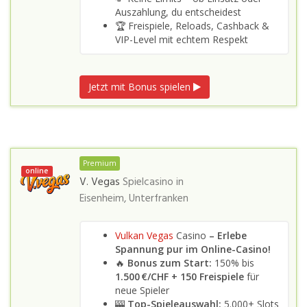
Auszahlung, du entscheidest
🏆 Freispiele, Reloads, Cashback &
VIP-Level mit echtem Respekt
Jetzt mit Bonus spielen
Premium
online
V. Vegas
Spielcasino in
Eisenheim, Unterfranken
Vulkan Vegas
Casino
– Erlebe
Spannung pur im Online-Casino!
🔥
Bonus zum Start:
150% bis
1.500 €/CHF + 150 Freispiele
für
neue Spieler
🎰
Top-Spieleauswahl:
5.000+ Slots