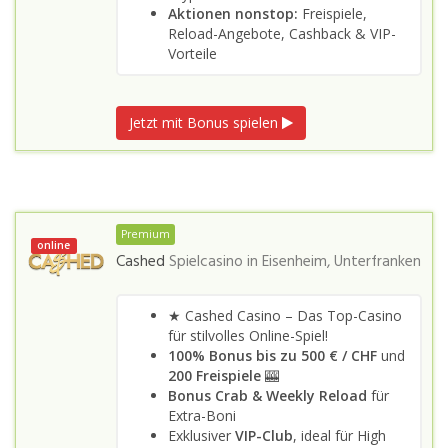
Aktionen nonstop:
Freispiele,
Reload-Angebote, Cashback & VIP-
Vorteile
Jetzt mit Bonus spielen
Premium
online
Cashed
Spielcasino in
Eisenheim, Unterfranken
★ Cashed Casino – Das Top-Casino
für stilvolles Online-Spiel!
100% Bonus bis zu 500 €
/ CHF
und
200 Freispiele
🎰
Bonus Crab & Weekly Reload
für
Extra-Boni
Exklusiver
VIP-Club
, ideal für High