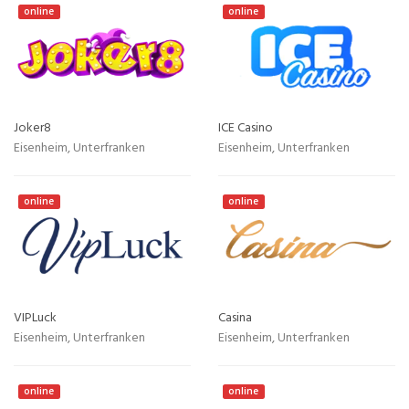
online
online
Joker8
ICE Casino
Eisenheim, Unterfranken
Eisenheim, Unterfranken
online
online
VIPLuck
Casina
Eisenheim, Unterfranken
Eisenheim, Unterfranken
online
online