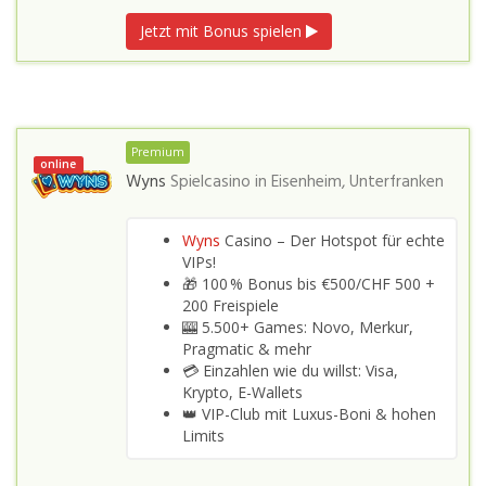
Jetzt mit Bonus spielen
Premium
online
Wyns
Spielcasino in
Eisenheim, Unterfranken
Wyns
Casino – Der Hotspot für echte
VIPs!
🎁 100 % Bonus bis €500/CHF 500 +
200 Freispiele
🎰 5.500+ Games: Novo, Merkur,
Pragmatic & mehr
💳 Einzahlen wie du willst: Visa,
Krypto, E-Wallets
👑 VIP-Club mit Luxus-Boni & hohen
Limits