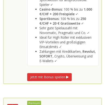
Spieler ✓
Casino-Bonus:
100 % bis zu
1.000
€/CHF + 200 Freispiele
✓
Sportbonus:
100 % bis zu
250
€/CHF + 20 € Gratiswette
✓
Sehr gute Spielausahl mit
Novomatic, Pragmatic und Co. ✓
Ideal für High Roller mit exklusiven
VIP-Vorteilen und großzügigen
Einsatzlimits ✓
Zahlungen mit Kreditkarten,
Revolut
,
SOFORT
, Crypto, Überweisung und
E-Wallets ✓
Jetzt mit Bonus spielen
Premium