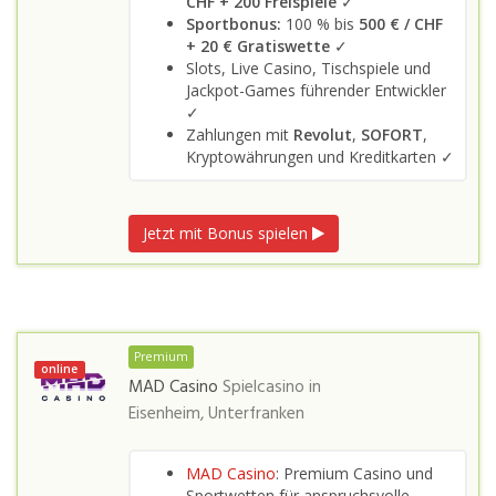
CHF + 200 Freispiele
✓
Sportbonus:
100 % bis
500 € / CHF
+ 20 € Gratiswette
✓
Slots, Live Casino, Tischspiele und
Jackpot-Games führender Entwickler
✓
Zahlungen mit
Revolut
,
SOFORT
,
Kryptowährungen und Kreditkarten ✓
Jetzt mit Bonus spielen
Premium
online
MAD Casino
Spielcasino in
Eisenheim, Unterfranken
MAD Casino
: Premium Casino und
Sportwetten für anspruchsvolle