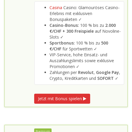
Casina
Casino: Glamouröses Casino-
Erlebnis mit exklusiven
Bonuspaketen ✓
Casino-Bonus:
100 % bis zu
2.000
€/CHF + 300 Freispiele
auf Novoline-
Slots ✓
Sportbonus:
100 % bis zu
500
€/CHF
für Sportwetten ✓
VIP-Service, hohe Einsatz- und
Auszahlungslimits sowie exklusive
Promotionen ✓
Zahlungen per
Revolut
,
Google Pay
,
Crypto, Kreditkarten und
SOFORT
✓
Jetzt mit Bonus spielen
Premium