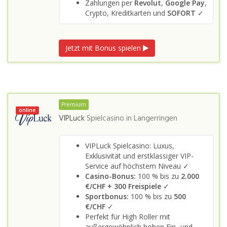
Zahlungen per
Revolut
,
Google Pay
,
Crypto, Kreditkarten und
SOFORT
✓
Jetzt mit Bonus spielen
Premium
online
VIPLuck
Spielcasino in
Langerringen
VIPLuck Spielcasino: Luxus,
Exklusivität und erstklassiger VIP-
Service auf höchstem Niveau ✓
Casino-Bonus:
100 % bis zu
2.000
€/CHF + 300 Freispiele
✓
Sportbonus:
100 % bis zu
500
€/CHF
✓
Perfekt für High Roller mit
außergewöhnlich hohen Ein- und