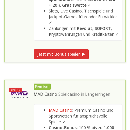
+ 20 € Gratiswette
✓
Slots, Live Casino, Tischspiele und
Jackpot-Games führender Entwickler
✓
Zahlungen mit
Revolut
,
SOFORT
,
Kryptowährungen und Kreditkarten ✓
Jetzt mit Bonus spielen
Premium
online
MAD Casino
Spielcasino in
Langerringen
MAD Casino
: Premium Casino und
Sportwetten für anspruchsvolle
Spieler ✓
Casino-Bonus:
100 % bis zu
1.000