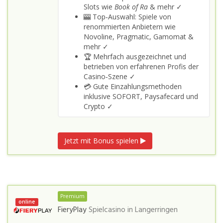
Slots wie
Book of Ra
& mehr ✓
🎰 Top‑Auswahl: Spiele von
renommierten Anbietern wie
Novoline, Pragmatic, Gamomat &
mehr ✓
🏆 Mehrfach ausgezeichnet und
betrieben von erfahrenen Profis der
Casino‑Szene ✓
💳 Gute Einzahlungsmethoden
inklusive SOFORT, Paysafecard und
Crypto ✓
Jetzt mit Bonus spielen
Premium
online
FieryPlay
Spielcasino in
Langerringen