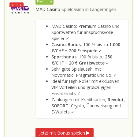
Premium
online
MAD Casino
Spielcasino in
Langerringen
MAD Casino: Premium Casino und
Sportwetten für anspruchsvolle
Spieler ✓
Casino-Bonus:
100 % bis zu
1.000
€/CHF + 200 Freispiele
✓
Sportbonus:
100 % bis zu
250
€/CHF + 20 € Gratiswette
✓
Sehr gute Spielausahl mit
Novomatic, Pragmatic und Co. ✓
Ideal für High Roller mit exklusiven
VIP-Vorteilen und großzügigen
Einsatzlimits ✓
Zahlungen mit Kreditkarten,
Revolut
,
SOFORT
, Crypto, Überweisung und
E-Wallets ✓
Jetzt mit Bonus spielen