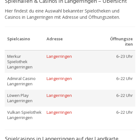
Spielhallen & Casinos in Langerringen – Übersicht
Hier findest du eine Auswahl bekannter Spielotheken und
Casinos in Langerringen mit Adresse und Öffnungszeiten.
Spielcasino
Adresse
Öffnungsze
iten
Merkur
Langerringen
6–23 Uhr
Spielothek
Langerringen
Admiral Casino
Langerringen
6–22 Uhr
Langerringen
Löwen Play
Langerringen
6–22 Uhr
Langerringen
Vulkan Spielothek
Langerringen
6–22 Uhr
Langerringen
Spielcasinos in Langerringen auf der Landkarte