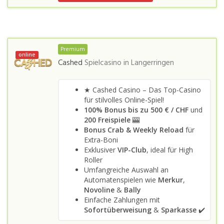
Premium
online
Cashed
Spielcasino in
Langerringen
★ Cashed Casino – Das Top-Casino
für stilvolles Online-Spiel!
100% Bonus bis zu 500 €
/ CHF
und
200 Freispiele
🎰
Bonus Crab & Weekly Reload
für
Extra-Boni
Exklusiver
VIP-Club
, ideal für High
Roller
Umfangreiche Auswahl an
Automatenspielen wie
Merkur
,
Novoline
&
Bally
Einfache Zahlungen mit
Sofortüberweisung
&
Sparkasse
✔️