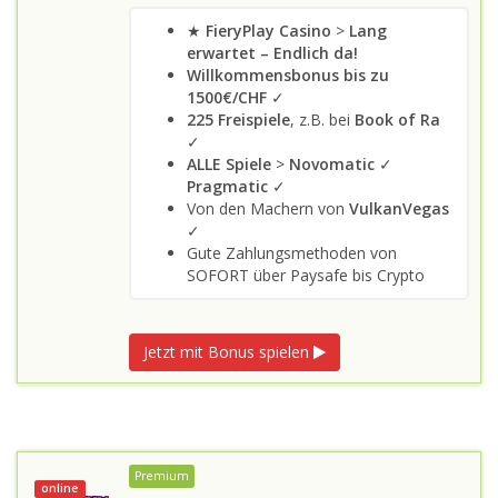
★
FieryPlay Casino
>
Lang
erwartet – Endlich da!
Willkommensbonus bis zu
1500€/CHF
✓
225 Freispiele
, z.B. bei
Book of Ra
✓
ALLE Spiele
>
Novomatic
✓
Pragmatic
✓
Von den Machern von
VulkanVegas
✓
Gute Zahlungsmethoden von
SOFORT über Paysafe bis Crypto
Jetzt mit Bonus spielen
Premium
online