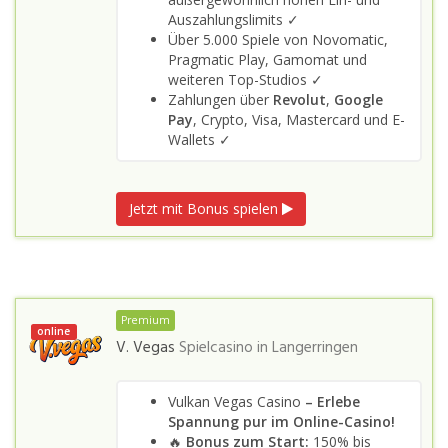
Auszahlungslimits ✓
Über 5.000 Spiele von Novomatic,
Pragmatic Play, Gamomat und
weiteren Top-Studios ✓
Zahlungen über
Revolut
,
Google
Pay
, Crypto, Visa, Mastercard und E-
Wallets ✓
Jetzt mit Bonus spielen
Premium
online
V. Vegas
Spielcasino in
Langerringen
Vulkan Vegas Casino
– Erlebe
Spannung pur im Online-Casino!
🔥
Bonus zum Start:
150% bis