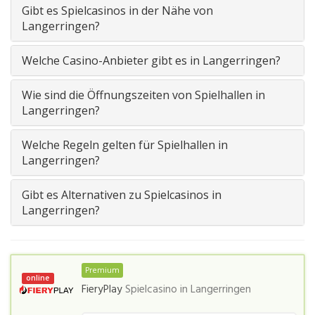
Gibt es Spielcasinos in der Nähe von
Langerringen?
Welche Casino-Anbieter gibt es in Langerringen?
Wie sind die Öffnungszeiten von Spielhallen in
Langerringen?
Welche Regeln gelten für Spielhallen in
Langerringen?
Gibt es Alternativen zu Spielcasinos in
Langerringen?
Premium
online
FieryPlay
Spielcasino in
Langerringen