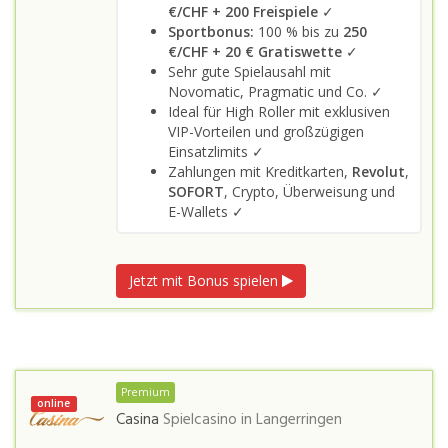
€/CHF + 200 Freispiele
✓
Sportbonus:
100 % bis zu
250
€/CHF + 20 € Gratiswette
✓
Sehr gute Spielausahl mit
Novomatic, Pragmatic und Co. ✓
Ideal für High Roller mit exklusiven
VIP-Vorteilen und großzügigen
Einsatzlimits ✓
Zahlungen mit Kreditkarten,
Revolut
,
SOFORT
, Crypto, Überweisung und
E-Wallets ✓
Jetzt mit Bonus spielen
Premium
online
Casina
Spielcasino in
Langerringen