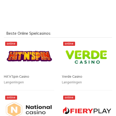
Beste Online Spielcasinos:
online
online
Hit’n’Spin Casino
Verde Casino
Langerringen
Langerringen
online
online