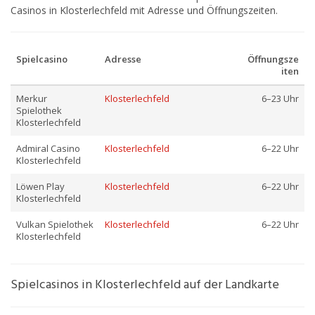
Casinos in Klosterlechfeld mit Adresse und Öffnungszeiten.
Spielcasino
Adresse
Öffnungsze
iten
Merkur
Klosterlechfeld
6–23 Uhr
Spielothek
Klosterlechfeld
Admiral Casino
Klosterlechfeld
6–22 Uhr
Klosterlechfeld
Löwen Play
Klosterlechfeld
6–22 Uhr
Klosterlechfeld
Vulkan Spielothek
Klosterlechfeld
6–22 Uhr
Klosterlechfeld
Spielcasinos in Klosterlechfeld auf der Landkarte