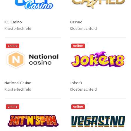
ICE Casino
Cashed
Klosterlechfeld
Klosterlechfeld
online
online
National Casino
Joker8
Klosterlechfeld
Klosterlechfeld
online
online