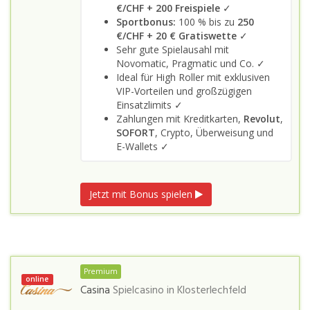
€/CHF + 200 Freispiele
✓
Sportbonus:
100 % bis zu
250
€/CHF + 20 € Gratiswette
✓
Sehr gute Spielausahl mit
Novomatic, Pragmatic und Co. ✓
Ideal für High Roller mit exklusiven
VIP-Vorteilen und großzügigen
Einsatzlimits ✓
Zahlungen mit Kreditkarten,
Revolut
,
SOFORT
, Crypto, Überweisung und
E-Wallets ✓
Jetzt mit Bonus spielen
Premium
online
Casina
Spielcasino in
Klosterlechfeld