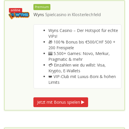
Premium
online
Wyns
Spielcasino in
Klosterlechfeld
Wyns Casino – Der Hotspot für echte
VIPs!
🎁 100 % Bonus bis €500/CHF 500 +
200 Freispiele
🎰 5.500+ Games: Novo, Merkur,
Pragmatic & mehr
💳 Einzahlen wie du willst: Visa,
Krypto, E-Wallets
👑 VIP-Club mit Luxus-Boni & hohen
Limits
Jetzt mit Bonus spielen