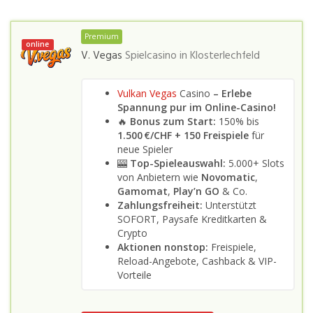
Premium
online
V. Vegas
Spielcasino in
Klosterlechfeld
Vulkan Vegas
Casino
– Erlebe
Spannung pur im Online-Casino!
🔥
Bonus zum Start:
150% bis
1.500 €/CHF + 150 Freispiele
für
neue Spieler
🎰
Top-Spieleauswahl:
5.000+ Slots
von Anbietern wie
Novomatic
,
Gamomat
,
Play’n GO
& Co.
Zahlungsfreiheit:
Unterstützt
SOFORT, Paysafe Kreditkarten &
Crypto
Aktionen nonstop:
Freispiele,
Reload-Angebote, Cashback & VIP-
Vorteile