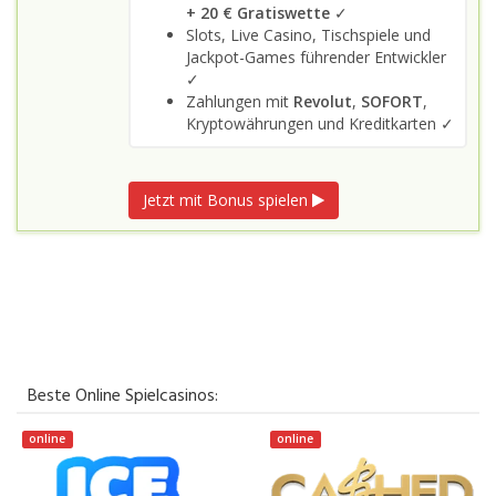
+ 20 € Gratiswette
✓
Slots, Live Casino, Tischspiele und
Jackpot-Games führender Entwickler
✓
Zahlungen mit
Revolut
,
SOFORT
,
Kryptowährungen und Kreditkarten ✓
Jetzt mit Bonus spielen
Beste Online Spielcasinos:
online
online