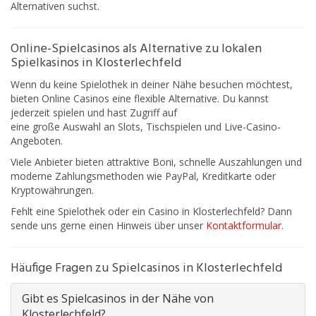
Alternativen suchst.
Online-Spielcasinos als Alternative zu lokalen
Spielkasinos in Klosterlechfeld
Wenn du keine Spielothek in deiner Nähe besuchen möchtest,
bieten Online Casinos eine flexible Alternative. Du kannst
jederzeit spielen und hast Zugriff auf
eine große Auswahl an Slots, Tischspielen und Live-Casino-
Angeboten.
Viele Anbieter bieten attraktive Boni, schnelle Auszahlungen und
moderne Zahlungsmethoden wie PayPal, Kreditkarte oder
Kryptowährungen.
Fehlt eine Spielothek oder ein Casino in Klosterlechfeld? Dann
sende uns gerne einen Hinweis über unser
Kontaktformular
.
Häufige Fragen zu Spielcasinos in Klosterlechfeld
Gibt es Spielcasinos in der Nähe von
Klosterlechfeld?