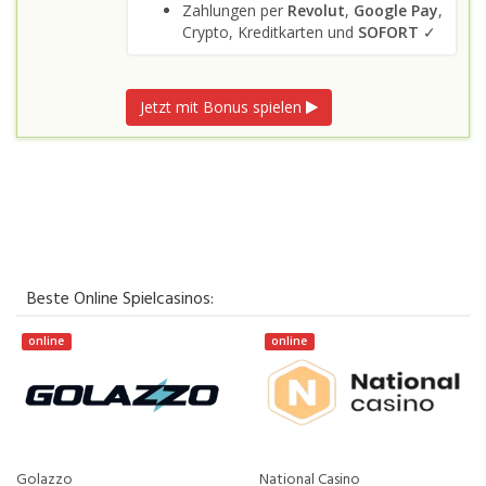
Zahlungen per
Revolut
,
Google Pay
,
Crypto, Kreditkarten und
SOFORT
✓
Jetzt mit Bonus spielen
Beste Online Spielcasinos:
online
online
Golazzo
National Casino