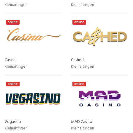
Kleinaitingen
Kleinaitingen
online
online
Casina
Cashed
Kleinaitingen
Kleinaitingen
online
online
Vegasino
MAD Casino
Kleinaitingen
Kleinaitingen