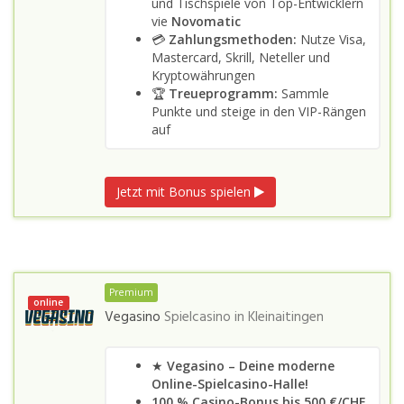
und Tischspiele von Top-Entwicklern
vie
Novomatic
💳
Zahlungsmethoden:
Nutze Visa,
Mastercard, Skrill, Neteller und
Kryptowährungen
🏆
Treueprogramm:
Sammle
Punkte und steige in den VIP-Rängen
auf
Jetzt mit Bonus spielen
Premium
online
Vegasino
Spielcasino in
Kleinaitingen
★
Vegasino – Deine moderne
Online-Spielcasino-Halle!
100 % Casino-Bonus bis 500 €/CHF