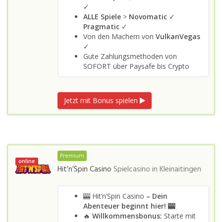
✓
ALLE Spiele
>
Novomatic
✓
Pragmatic
✓
Von den Machern von
VulkanVegas
✓
Gute Zahlungsmethoden von
SOFORT über Paysafe bis Crypto
Jetzt mit Bonus spielen
Premium
online
Hit’n’Spin Casino
Spielcasino in
Kleinaitingen
🎰 Hit’n’Spin Casino
– Dein
Abenteuer beginnt hier! 🎰
🔥
Willkommensbonus:
Starte mit