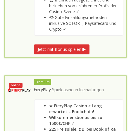
betrieben von erfahrenen Profis der
Casino‑Szene ✓
💳 Gute Einzahlungsmethoden
inklusive SOFORT, Paysafecard und
Crypto ✓
Jetzt mit Bonus spielen
Premium
online
FieryPlay
Spielcasino in
Kleinaitingen
★
FieryPlay Casino
>
Lang
erwartet – Endlich da!
Willkommensbonus bis zu
1500€/CHF
✓
225 Freispiele
, z.B. bei
Book of Ra