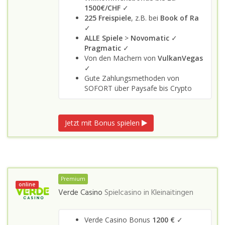
1500€/CHF
✓
225 Freispiele
, z.B. bei
Book of Ra
✓
ALLE Spiele
>
Novomatic
✓
Pragmatic
✓
Von den Machern von
VulkanVegas
✓
Gute Zahlungsmethoden von
SOFORT über Paysafe bis Crypto
Jetzt mit Bonus spielen
Premium
online
Verde Casino
Spielcasino in
Kleinaitingen
Verde Casino Bonus
1200 €
✓