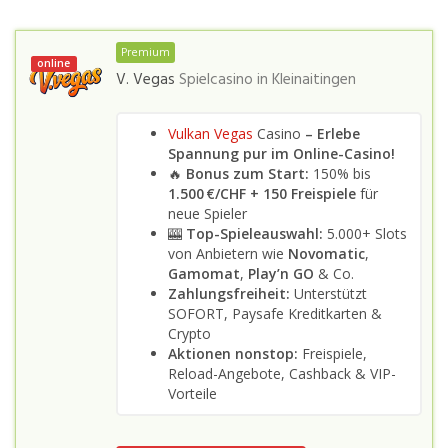
Premium
online
V. Vegas
Spielcasino in
Kleinaitingen
Vulkan Vegas
Casino
– Erlebe
Spannung pur im Online-Casino!
🔥
Bonus zum Start:
150% bis
1.500 €/CHF + 150 Freispiele
für
neue Spieler
🎰
Top-Spieleauswahl:
5.000+ Slots
von Anbietern wie
Novomatic
,
Gamomat
,
Play’n GO
& Co.
Zahlungsfreiheit:
Unterstützt
SOFORT, Paysafe Kreditkarten &
Crypto
Aktionen nonstop:
Freispiele,
Reload-Angebote, Cashback & VIP-
Vorteile