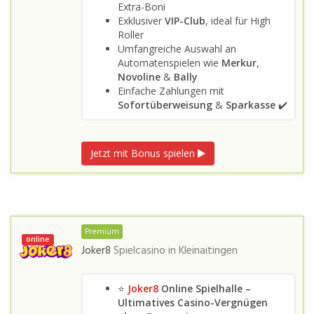
Extra-Boni
Exklusiver
VIP-Club
, ideal für High
Roller
Umfangreiche Auswahl an
Automatenspielen wie
Merkur
,
Novoline
&
Bally
Einfache Zahlungen mit
Sofortüberweisung
&
Sparkasse
✔️
Jetzt mit Bonus spielen
Premium
online
Joker8
Spielcasino in
Kleinaitingen
⭐
Joker8
Online Spielhalle –
Ultimatives Casino-Vergnügen