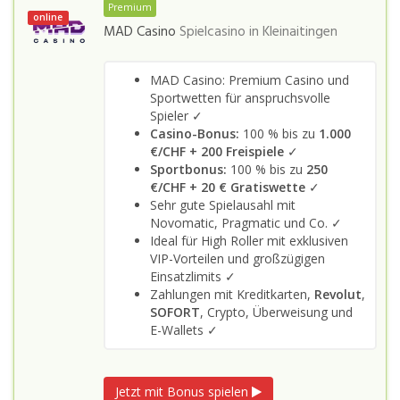
Premium
online
MAD Casino
Spielcasino in
Kleinaitingen
MAD Casino: Premium Casino und
Sportwetten für anspruchsvolle
Spieler ✓
Casino-Bonus:
100 % bis zu
1.000
€/CHF + 200 Freispiele
✓
Sportbonus:
100 % bis zu
250
€/CHF + 20 € Gratiswette
✓
Sehr gute Spielausahl mit
Novomatic, Pragmatic und Co. ✓
Ideal für High Roller mit exklusiven
VIP-Vorteilen und großzügigen
Einsatzlimits ✓
Zahlungen mit Kreditkarten,
Revolut
,
SOFORT
, Crypto, Überweisung und
E-Wallets ✓
Jetzt mit Bonus spielen