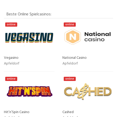
Beste Online Spielcasinos:
online
online
Vegasino
National Casino
Apfeldorf
Apfeldorf
online
online
Hit’n’Spin Casino
Cashed