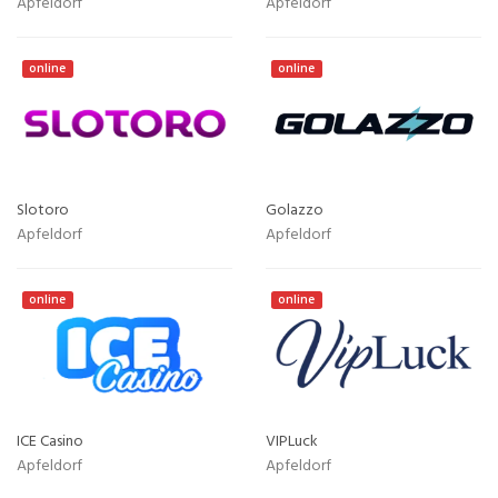
Apfeldorf
Apfeldorf
online
online
Slotoro
Golazzo
Apfeldorf
Apfeldorf
online
online
ICE Casino
VIPLuck
Apfeldorf
Apfeldorf