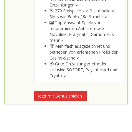
Einzahlungen ✓
🎁 270 Freispiele – z. B. auf beliebte
Slots wie
Book of Ra
& mehr ✓
🎰 Top‑Auswahl: Spiele von
renommierten Anbietern wie
Novoline, Pragmatic, Gamomat &
mehr ✓
🏆 Mehrfach ausgezeichnet und
betrieben von erfahrenen Profis der
Casino‑Szene ✓
💳 Gute Einzahlungsmethoden
inklusive SOFORT, Paysafecard und
Crypto ✓
Jetzt mit Bonus spielen