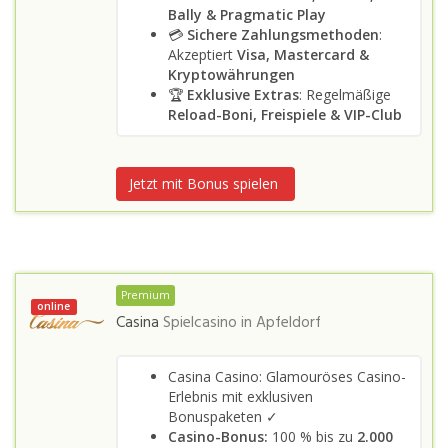
Bally & Pragmatic Play
💳
Sichere Zahlungsmethoden
:
Akzeptiert
Visa, Mastercard &
Kryptowährungen
🏆
Exklusive Extras
: Regelmäßige
Reload-Boni, Freispiele & VIP-Club
Jetzt mit Bonus spielen
Premium
online
Casina
Spielcasino in
Apfeldorf
Casina Casino: Glamouröses Casino-
Erlebnis mit exklusiven
Bonuspaketen ✓
Casino-Bonus:
100 % bis zu
2.000