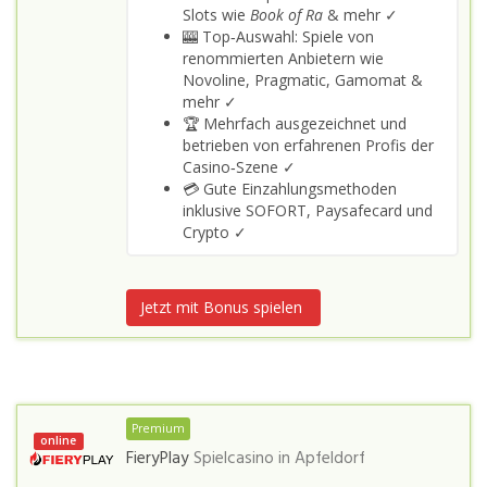
Slots wie
Book of Ra
& mehr ✓
🎰 Top‑Auswahl: Spiele von
renommierten Anbietern wie
Novoline, Pragmatic, Gamomat &
mehr ✓
🏆 Mehrfach ausgezeichnet und
betrieben von erfahrenen Profis der
Casino‑Szene ✓
💳 Gute Einzahlungsmethoden
inklusive SOFORT, Paysafecard und
Crypto ✓
Jetzt mit Bonus spielen
Premium
online
FieryPlay
Spielcasino in
Apfeldorf