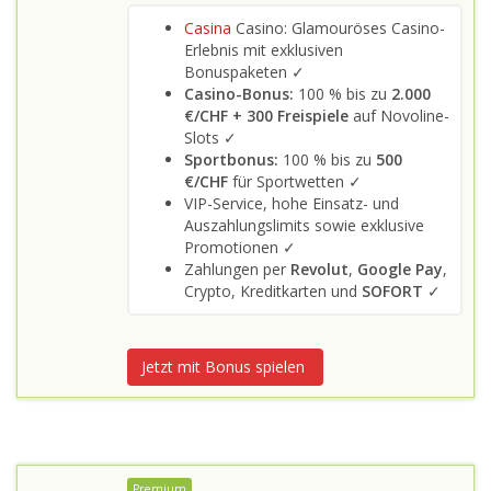
Casina
Casino: Glamouröses Casino-
Erlebnis mit exklusiven
Bonuspaketen ✓
Casino-Bonus:
100 % bis zu
2.000
€/CHF + 300 Freispiele
auf Novoline-
Slots ✓
Sportbonus:
100 % bis zu
500
€/CHF
für Sportwetten ✓
VIP-Service, hohe Einsatz- und
Auszahlungslimits sowie exklusive
Promotionen ✓
Zahlungen per
Revolut
,
Google Pay
,
Crypto, Kreditkarten und
SOFORT
✓
Jetzt mit Bonus spielen
Premium