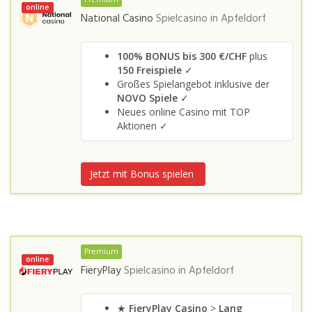
online
National Casino
Spielcasino in
Apfeldorf
100% BONUS bis 300 €/CHF
plus
150 Freispiele
✓
Großes Spielangebot inklusive der
NOVO Spiele
✓
Neues online Casino mit TOP
Aktionen ✓
Jetzt mit Bonus spielen
Premium
online
FieryPlay
Spielcasino in
Apfeldorf
★
FieryPlay Casino
>
Lang