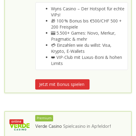
Wyns Casino – Der Hotspot für echte
VIPs!
🎁 100 % Bonus bis €500/CHF 500 +
200 Freispiele
🎰 5.500+ Games: Novo, Merkur,
Pragmatic & mehr
💳 Einzahlen wie du willst: Visa,
Krypto, E-Wallets
👑 VIP-Club mit Luxus-Boni & hohen
Limits
Jetzt mit Bonus spielen
Premium
online
Verde Casino
Spielcasino in
Apfeldorf