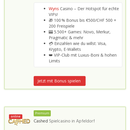
Wyns
Casino – Der Hotspot für echte
VIPs!
🎁 100 % Bonus bis €500/CHF 500 +
200 Freispiele
🎰 5.500+ Games: Novo, Merkur,
Pragmatic & mehr
💳 Einzahlen wie du willst: Visa,
Krypto, E-Wallets
👑 VIP-Club mit Luxus-Boni & hohen
Limits
Jetzt mit Bonus spielen
Premium
online
Cashed
Spielcasino in
Apfeldorf