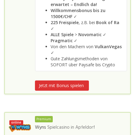
erwartet – Endlich da!
Willkommensbonus bis zu
1500€/CHF
✓
225 Freispiele
, z.B. bei
Book of Ra
✓
ALLE Spiele
>
Novomatic
✓
Pragmatic
✓
Von den Machern von
VulkanVegas
✓
Gute Zahlungsmethoden von
SOFORT über Paysafe bis Crypto
Jetzt mit Bonus spielen
Premium
online
Wyns
Spielcasino in
Apfeldorf