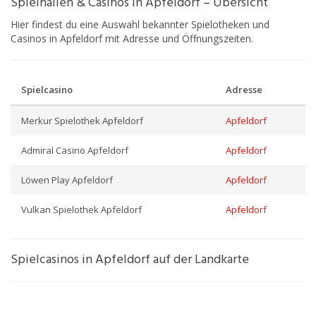
Spielhallen & Casinos in Apfeldorf – Übersicht
Hier findest du eine Auswahl bekannter Spielotheken und
Casinos in Apfeldorf mit Adresse und Öffnungszeiten.
Spielcasino
Adresse
Merkur Spielothek Apfeldorf
Apfeldorf
Admiral Casino Apfeldorf
Apfeldorf
Löwen Play Apfeldorf
Apfeldorf
Vulkan Spielothek Apfeldorf
Apfeldorf
Spielcasinos in Apfeldorf auf der Landkarte