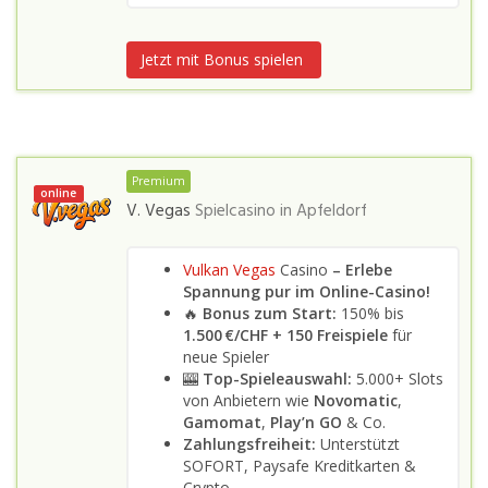
Jetzt mit Bonus spielen
Premium
online
V. Vegas
Spielcasino in
Apfeldorf
Vulkan Vegas
Casino
– Erlebe
Spannung pur im Online-Casino!
🔥
Bonus zum Start:
150% bis
1.500 €/CHF + 150 Freispiele
für
neue Spieler
🎰
Top-Spieleauswahl:
5.000+ Slots
von Anbietern wie
Novomatic
,
Gamomat
,
Play’n GO
& Co.
Zahlungsfreiheit:
Unterstützt
SOFORT, Paysafe Kreditkarten &
Crypto