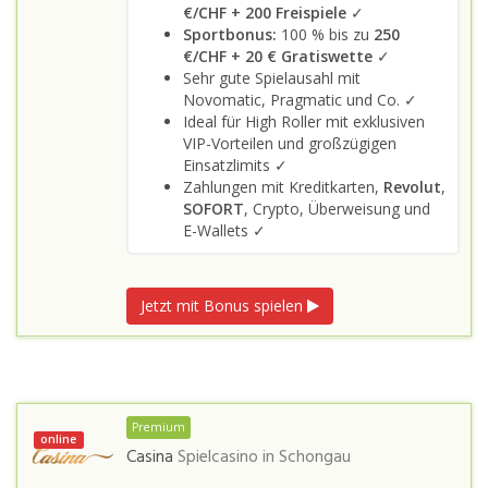
€/CHF + 200 Freispiele
✓
Sportbonus:
100 % bis zu
250
€/CHF + 20 € Gratiswette
✓
Sehr gute Spielausahl mit
Novomatic, Pragmatic und Co. ✓
Ideal für High Roller mit exklusiven
VIP-Vorteilen und großzügigen
Einsatzlimits ✓
Zahlungen mit Kreditkarten,
Revolut
,
SOFORT
, Crypto, Überweisung und
E-Wallets ✓
Jetzt mit Bonus spielen
Premium
online
Casina
Spielcasino in
Schongau