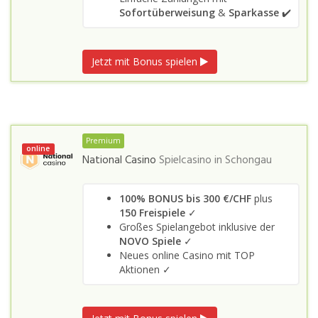
Sofortüberweisung
&
Sparkasse
✔️
Jetzt mit Bonus spielen
Premium
online
National Casino
Spielcasino in
Schongau
100% BONUS bis 300 €/CHF
plus
150 Freispiele
✓
Großes Spielangebot inklusive der
NOVO Spiele
✓
Neues online Casino mit TOP
Aktionen ✓