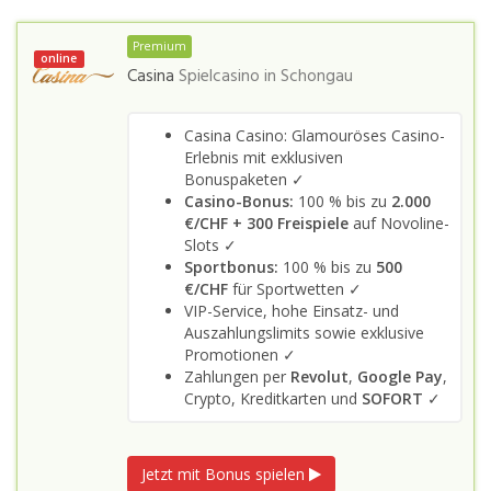
Premium
online
Casina
Spielcasino in
Schongau
Casina Casino: Glamouröses Casino-
Erlebnis mit exklusiven
Bonuspaketen ✓
Casino-Bonus:
100 % bis zu
2.000
€/CHF + 300 Freispiele
auf Novoline-
Slots ✓
Sportbonus:
100 % bis zu
500
€/CHF
für Sportwetten ✓
VIP-Service, hohe Einsatz- und
Auszahlungslimits sowie exklusive
Promotionen ✓
Zahlungen per
Revolut
,
Google Pay
,
Crypto, Kreditkarten und
SOFORT
✓
Jetzt mit Bonus spielen