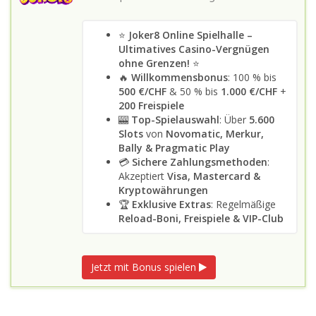
⭐
Joker8 Online Spielhalle –
Ultimatives Casino-Vergnügen
ohne Grenzen!
⭐
🔥
Willkommensbonus
: 100 % bis
500 €/CHF
& 50 % bis
1.000 €/CHF
+
200 Freispiele
🎰
Top-Spielauswahl
: Über
5.600
Slots
von
Novomatic, Merkur,
Bally & Pragmatic Play
💳
Sichere Zahlungsmethoden
:
Akzeptiert
Visa, Mastercard &
Kryptowährungen
🏆
Exklusive Extras
: Regelmäßige
Reload-Boni, Freispiele & VIP-Club
Jetzt mit Bonus spielen