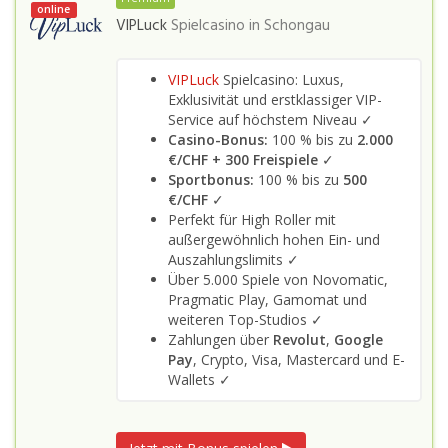
online
VIPLuck
Spielcasino in
Schongau
VIPLuck
Spielcasino: Luxus,
Exklusivität und erstklassiger VIP-
Service auf höchstem Niveau ✓
Casino-Bonus:
100 % bis zu
2.000
€/CHF + 300 Freispiele
✓
Sportbonus:
100 % bis zu
500
€/CHF
✓
Perfekt für High Roller mit
außergewöhnlich hohen Ein- und
Auszahlungslimits ✓
Über 5.000 Spiele von Novomatic,
Pragmatic Play, Gamomat und
weiteren Top-Studios ✓
Zahlungen über
Revolut
,
Google
Pay
, Crypto, Visa, Mastercard und E-
Wallets ✓