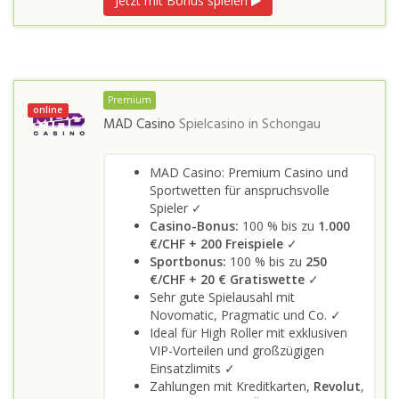
Jetzt mit Bonus spielen
Premium
online
MAD Casino
Spielcasino in
Schongau
MAD Casino: Premium Casino und
Sportwetten für anspruchsvolle
Spieler ✓
Casino-Bonus:
100 % bis zu
1.000
€/CHF + 200 Freispiele
✓
Sportbonus:
100 % bis zu
250
€/CHF + 20 € Gratiswette
✓
Sehr gute Spielausahl mit
Novomatic, Pragmatic und Co. ✓
Ideal für High Roller mit exklusiven
VIP-Vorteilen und großzügigen
Einsatzlimits ✓
Zahlungen mit Kreditkarten,
Revolut
,