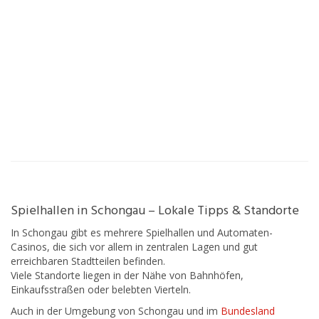
Spielhallen in Schongau – Lokale Tipps & Standorte
In Schongau gibt es mehrere Spielhallen und Automaten-
Casinos, die sich vor allem in zentralen Lagen und gut
erreichbaren Stadtteilen befinden.
Viele Standorte liegen in der Nähe von Bahnhöfen,
Einkaufsstraßen oder belebten Vierteln.
Auch in der Umgebung von Schongau und im
Bundesland