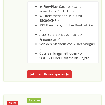
★
FieryPlay Casino
>
Lang
erwartet – Endlich da!
Willkommensbonus bis zu
1500€/CHF
✓
225 Freispiele
, z.B. bei
Book of Ra
✓
ALLE Spiele
>
Novomatic
✓
Pragmatic
✓
Von den Machern von
VulkanVegas
✓
Gute Zahlungsmethoden von
SOFORT über Paysafe bis Crypto
Jetzt mit Bonus spielen
Premium
online