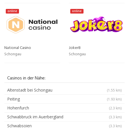
online
online
National Casino
Joker8
Schongau
Schongau
Casinos in der Nähe:
Altenstadt bei Schongau
(1.55 km)
Peiting
(1.93 km)
Hohenfurch
(2.3 km)
Schwabbruck im Auerbergland
(3.3 km)
Schwabsoien
(3.3 km)