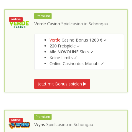
Premium
online
Verde Casino
Spielcasino in
Schongau
Verde
Casino Bonus
1200 €
✓
220
Freispiele ✓
Alle
NOVOLINE
Slots ✓
Keine Limits ✓
Online Casino des Monats ✓
Jetzt mit Bonus spielen
Premium
online
Wyns
Spielcasino in
Schongau