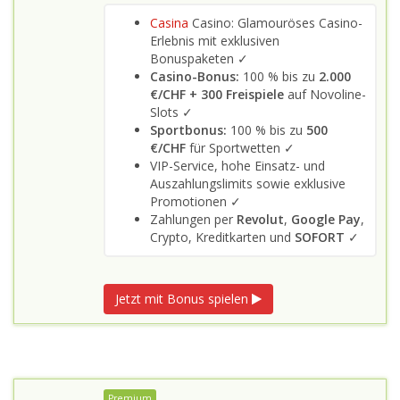
Casina
Casino: Glamouröses Casino-
Erlebnis mit exklusiven
Bonuspaketen ✓
Casino-Bonus:
100 % bis zu
2.000
€/CHF + 300 Freispiele
auf Novoline-
Slots ✓
Sportbonus:
100 % bis zu
500
€/CHF
für Sportwetten ✓
VIP-Service, hohe Einsatz- und
Auszahlungslimits sowie exklusive
Promotionen ✓
Zahlungen per
Revolut
,
Google Pay
,
Crypto, Kreditkarten und
SOFORT
✓
Jetzt mit Bonus spielen
Premium