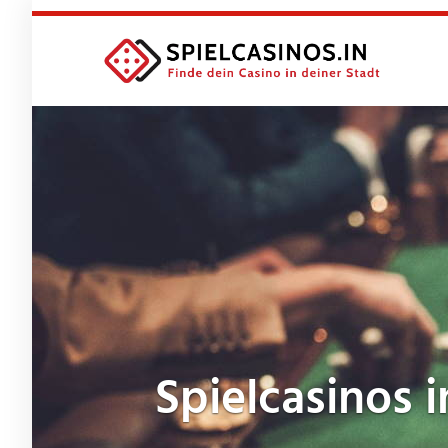
Skip
to
main
content
Spielcasinos 