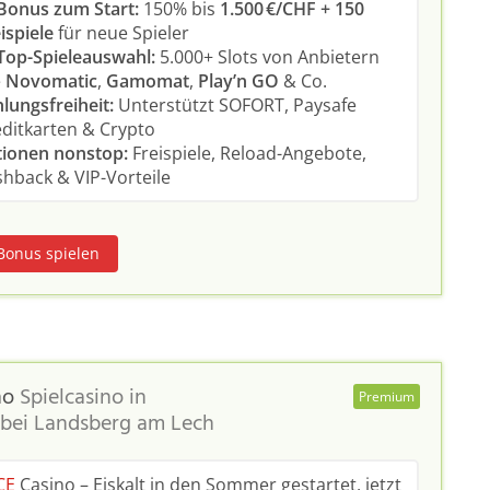
Bonus zum Start:
150% bis
1.500 €/CHF + 150
ispiele
für neue Spieler
Top-Spieleauswahl:
5.000+ Slots von Anbietern
e
Novomatic
,
Gamomat
,
Play’n GO
& Co.
lungsfreiheit:
Unterstützt SOFORT, Paysafe
ditkarten & Crypto
tionen nonstop:
Freispiele, Reload-Angebote,
hback & VIP-Vorteile
 Bonus spielen
no
Spielcasino in
Premium
 bei Landsberg am Lech
CE
Casino – Eiskalt in den Sommer gestartet, jetzt