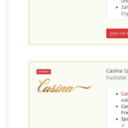
und
Zah
Cr
Jetzt mit
Casina
S
online
Fuchstal
Ca
ex
Ca
Fre
Sp
✓