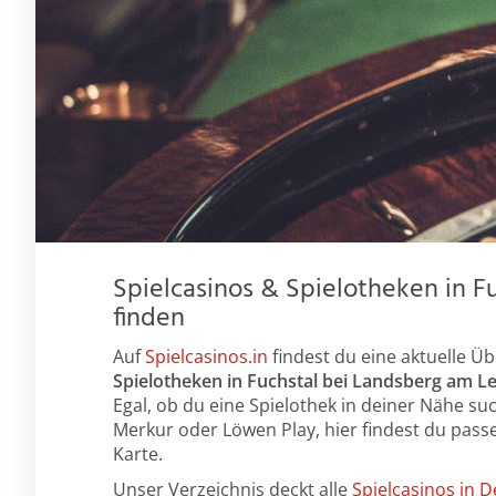
Spielcasinos & Spielotheken in F
finden
Auf
Spielcasinos.in
findest du eine aktuelle Ü
Spielotheken in Fuchstal bei Landsberg am L
Egal, ob du eine Spielothek in deiner Nähe s
Merkur oder Löwen Play, hier findest du pas
Karte.
Unser Verzeichnis deckt alle
Spielcasinos in 