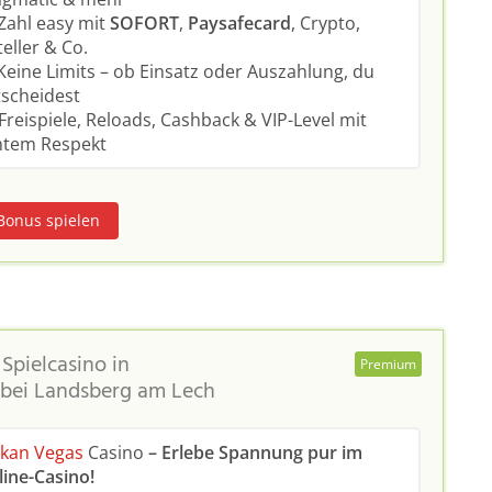
Zahl easy mit
SOFORT
,
Paysafecard
, Crypto,
eller & Co.
Keine Limits – ob Einsatz oder Auszahlung, du
tscheidest
Freispiele, Reloads, Cashback & VIP-Level mit
htem Respekt
 Bonus spielen
Spielcasino in
Premium
 bei Landsberg am Lech
lkan Vegas
Casino
– Erlebe Spannung pur im
ine-Casino!