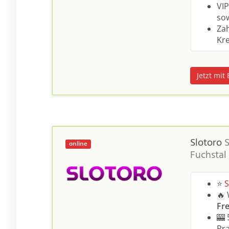
VIP
so
Za
Kr
Jetzt mit
Slotoro
S
online
Fuchstal
⭐
S
🔥
Fre
🎰 
Pr