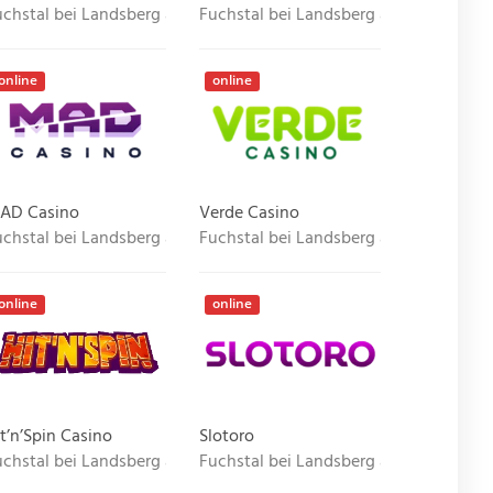
uchstal bei Landsberg am Lech
Fuchstal bei Landsberg am Lech
online
online
AD Casino
Verde Casino
uchstal bei Landsberg am Lech
Fuchstal bei Landsberg am Lech
online
online
t’n’Spin Casino
Slotoro
uchstal bei Landsberg am Lech
Fuchstal bei Landsberg am Lech