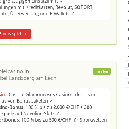
 großzügigen Einsatzlimits ✓
lungen mit Kreditkarten,
Revolut
,
SOFORT
,
ypto, Überweisung und E-Wallets ✓
 Bonus spielen
pielcasino in
Premium
 bei Landsberg am Lech
sina
Casino: Glamouröses Casino-Erlebnis mit
klusiven Bonuspaketen ✓
sino-Bonus:
100 % bis zu
2.000 €/CHF + 300
ispiele
auf Novoline-Slots ✓
ortbonus:
100 % bis zu
500 €/CHF
für Sportwetten