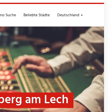
ino Suche
Beliebte Städte
Deutschland
sberg am Lech