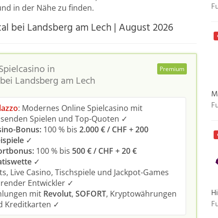
F
und in der Nähe zu finden.
stal bei Landsberg am Lech | August 2026
Spielcasino in
Premium
 bei Landsberg am Lech
M
F
lazzo
: Modernes Online Spielcasino mit
usenden Spielen und Top-Quoten ✓
sino-Bonus:
100 % bis
2.000 € / CHF + 200
ispiele
✓
ortbonus:
100 % bis
500 € / CHF + 20 €
atiswette
✓
ts, Live Casino, Tischspiele und Jackpot-Games
render Entwickler ✓
Hi
hlungen mit
Revolut
,
SOFORT
, Kryptowährungen
F
d Kreditkarten ✓