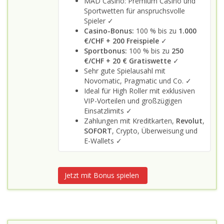
MAD Casino: Premium Casino und
Sportwetten für anspruchsvolle
Spieler ✓
Casino-Bonus:
100 % bis zu
1.000
€/CHF + 200 Freispiele
✓
Sportbonus:
100 % bis zu
250
€/CHF + 20 € Gratiswette
✓
Sehr gute Spielausahl mit
Novomatic, Pragmatic und Co. ✓
Ideal für High Roller mit exklusiven
VIP-Vorteilen und großzügigen
Einsatzlimits ✓
Zahlungen mit Kreditkarten,
Revolut
,
SOFORT
, Crypto, Überweisung und
E-Wallets ✓
Jetzt mit Bonus spielen