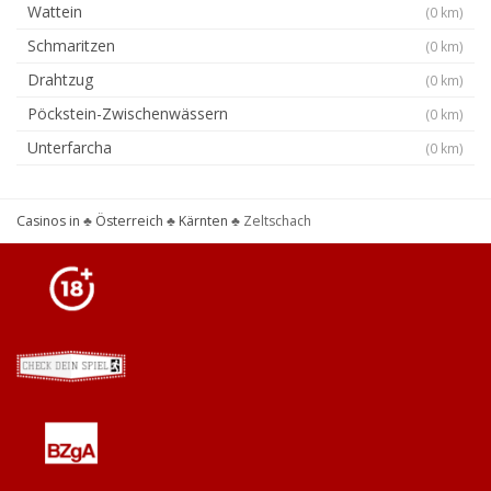
Wattein
(0 km)
Schmaritzen
(0 km)
Drahtzug
(0 km)
Pöckstein-Zwischenwässern
(0 km)
Unterfarcha
(0 km)
Casinos in
♣
Österreich
♣
Kärnten
♣
Zeltschach