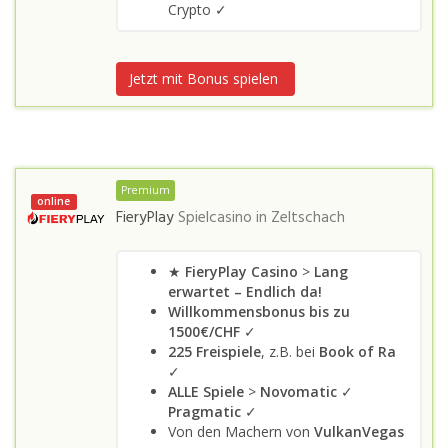
Crypto ✓
Jetzt mit Bonus spielen
Premium
online
FieryPlay
Spielcasino in
Zeltschach
★
FieryPlay Casino
>
Lang
erwartet – Endlich da!
Willkommensbonus bis zu
1500€/CHF
✓
225 Freispiele
, z.B. bei
Book of Ra
✓
ALLE Spiele
>
Novomatic
✓
Pragmatic
✓
Von den Machern von
VulkanVegas