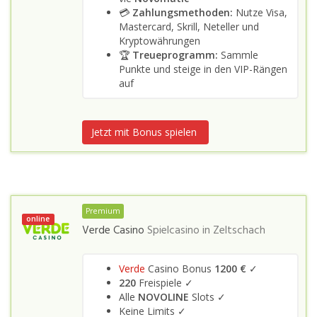
💳
Zahlungsmethoden:
Nutze Visa,
Mastercard, Skrill, Neteller und
Kryptowährungen
🏆
Treueprogramm:
Sammle
Punkte und steige in den VIP-Rängen
auf
Jetzt mit Bonus spielen
Premium
online
Verde Casino
Spielcasino in
Zeltschach
Verde
Casino Bonus
1200 €
✓
220
Freispiele ✓
Alle
NOVOLINE
Slots ✓
Keine Limits ✓