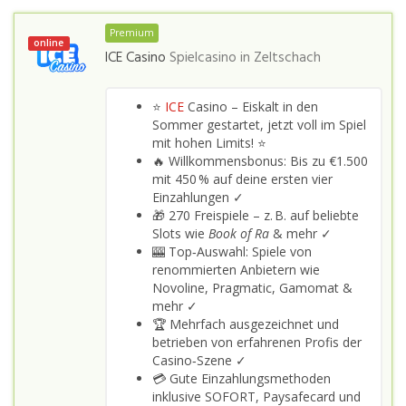
Premium
online
ICE Casino
Spielcasino in
Zeltschach
⭐
ICE
Casino – Eiskalt in den
Sommer gestartet, jetzt voll im Spiel
mit hohen Limits! ⭐
🔥 Willkommensbonus: Bis zu €1.500
mit 450 % auf deine ersten vier
Einzahlungen ✓
🎁 270 Freispiele – z. B. auf beliebte
Slots wie
Book of Ra
& mehr ✓
🎰 Top‑Auswahl: Spiele von
renommierten Anbietern wie
Novoline, Pragmatic, Gamomat &
mehr ✓
🏆 Mehrfach ausgezeichnet und
betrieben von erfahrenen Profis der
Casino‑Szene ✓
💳 Gute Einzahlungsmethoden
inklusive SOFORT, Paysafecard und