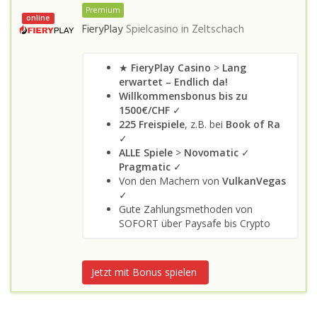
Premium
online
FieryPlay
Spielcasino in
Zeltschach
★
FieryPlay Casino
>
Lang
erwartet – Endlich da!
Willkommensbonus bis zu
1500€/CHF
✓
225 Freispiele
, z.B. bei
Book of Ra
✓
ALLE Spiele
>
Novomatic
✓
Pragmatic
✓
Von den Machern von
VulkanVegas
✓
Gute Zahlungsmethoden von
SOFORT über Paysafe bis Crypto
Jetzt mit Bonus spielen