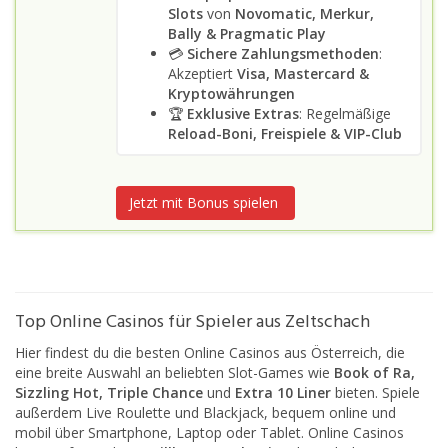
Slots
von
Novomatic, Merkur,
Bally & Pragmatic Play
💳
Sichere Zahlungsmethoden
:
Akzeptiert
Visa, Mastercard &
Kryptowährungen
🏆
Exklusive Extras
: Regelmäßige
Reload-Boni, Freispiele & VIP-Club
Jetzt mit Bonus spielen
Top Online Casinos für Spieler aus Zeltschach
Hier findest du die besten Online Casinos aus Österreich, die
eine breite Auswahl an beliebten Slot-Games wie
Book of Ra,
Sizzling Hot, Triple Chance
und
Extra 10 Liner
bieten. Spiele
außerdem Live Roulette und Blackjack, bequem online und
mobil über Smartphone, Laptop oder Tablet. Online Casinos