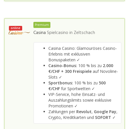
Premium
online
Casina
Spielcasino in
Zeltschach
Casina Casino: Glamouröses Casino-
Erlebnis mit exklusiven
Bonuspaketen ✓
Casino-Bonus:
100 % bis zu
2.000
€/CHF + 300 Freispiele
auf Novoline-
Slots ✓
Sportbonus:
100 % bis zu
500
€/CHF
für Sportwetten ✓
VIP-Service, hohe Einsatz- und
Auszahlungslimits sowie exklusive
Promotionen ✓
Zahlungen per
Revolut
,
Google Pay
,
Crypto, Kreditkarten und
SOFORT
✓