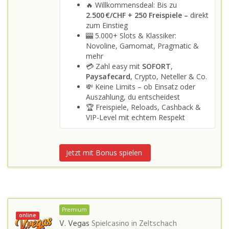
🔥 Willkommensdeal: Bis zu
2.500 €/CHF + 250 Freispiele –
direkt
zum Einstieg
🎰 5.000+ Slots & Klassiker:
Novoline, Gamomat, Pragmatic &
mehr
💳 Zahl easy mit
SOFORT
,
Paysafecard
, Crypto, Neteller & Co.
💸 Keine Limits – ob Einsatz oder
Auszahlung, du entscheidest
🏆 Freispiele, Reloads, Cashback &
VIP-Level mit echtem Respekt
Jetzt mit Bonus spielen
Premium
online
V. Vegas
Spielcasino in
Zeltschach