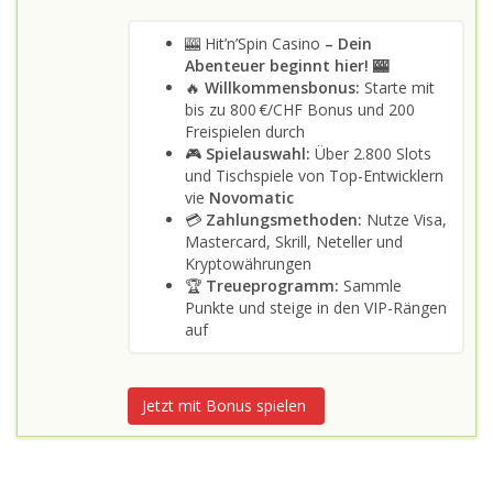
🎰 Hit’n’Spin Casino
– Dein
Abenteuer beginnt hier! 🎰
🔥
Willkommensbonus:
Starte mit
bis zu 800 €/CHF Bonus und 200
Freispielen durch
🎮
Spielauswahl:
Über 2.800 Slots
und Tischspiele von Top-Entwicklern
vie
Novomatic
💳
Zahlungsmethoden:
Nutze Visa,
Mastercard, Skrill, Neteller und
Kryptowährungen
🏆
Treueprogramm:
Sammle
Punkte und steige in den VIP-Rängen
auf
Jetzt mit Bonus spielen