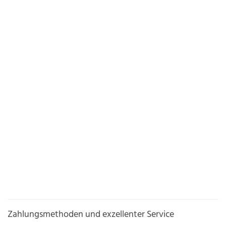
Zahlungsmethoden und exzellenter Service