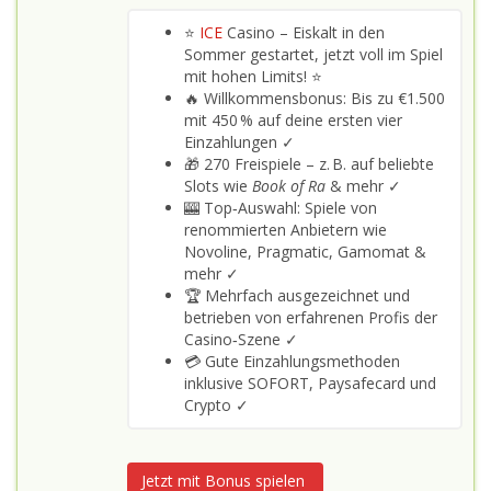
⭐
ICE
Casino – Eiskalt in den
Sommer gestartet, jetzt voll im Spiel
mit hohen Limits! ⭐
🔥 Willkommensbonus: Bis zu €1.500
mit 450 % auf deine ersten vier
Einzahlungen ✓
🎁 270 Freispiele – z. B. auf beliebte
Slots wie
Book of Ra
& mehr ✓
🎰 Top‑Auswahl: Spiele von
renommierten Anbietern wie
Novoline, Pragmatic, Gamomat &
mehr ✓
🏆 Mehrfach ausgezeichnet und
betrieben von erfahrenen Profis der
Casino‑Szene ✓
💳 Gute Einzahlungsmethoden
inklusive SOFORT, Paysafecard und
Crypto ✓
Jetzt mit Bonus spielen