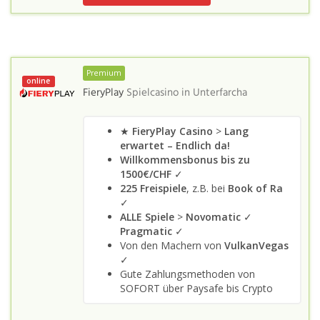
Premium
online
FieryPlay
Spielcasino in
Unterfarcha
★
FieryPlay Casino
>
Lang
erwartet – Endlich da!
Willkommensbonus bis zu
1500€/CHF
✓
225 Freispiele
, z.B. bei
Book of Ra
✓
ALLE Spiele
>
Novomatic
✓
Pragmatic
✓
Von den Machern von
VulkanVegas
✓
Gute Zahlungsmethoden von
SOFORT über Paysafe bis Crypto