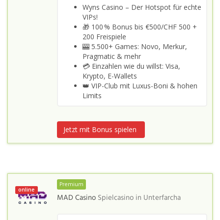
Wyns Casino – Der Hotspot für echte
VIPs!
🎁 100 % Bonus bis €500/CHF 500 +
200 Freispiele
🎰 5.500+ Games: Novo, Merkur,
Pragmatic & mehr
💳 Einzahlen wie du willst: Visa,
Krypto, E-Wallets
👑 VIP-Club mit Luxus-Boni & hohen
Limits
Jetzt mit Bonus spielen
Premium
online
MAD Casino
Spielcasino in
Unterfarcha