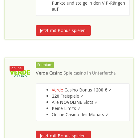
Punkte und steige in den VIP-Rängen
auf
Jetzt mit Bonus spielen
Premium
online
Verde Casino
Spielcasino in
Unterfarcha
Verde
Casino Bonus
1200 €
✓
220
Freispiele ✓
Alle
NOVOLINE
Slots ✓
Keine Limits ✓
Online Casino des Monats ✓
Jetzt mit Bonus spielen