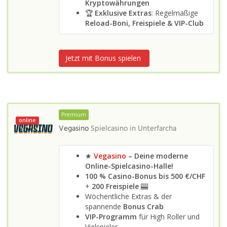
Kryptowährungen
🏆
Exklusive Extras
: Regelmäßige
Reload-Boni, Freispiele & VIP-Club
Jetzt mit Bonus spielen
Premium
online
Vegasino
Spielcasino in
Unterfarcha
★
Vegasino
– Deine moderne
Online-Spielcasino-Halle!
100 % Casino-Bonus bis 500 €/CHF
+
200 Freispiele
🎰
Wöchentliche Extras & der
spannende
Bonus Crab
VIP-Programm
für High Roller und
Vielspieler