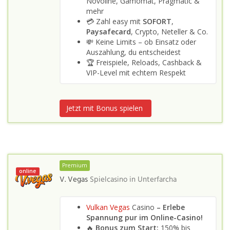
Novoline, Gamomat, Pragmatic &
mehr
💳 Zahl easy mit
SOFORT
,
Paysafecard
, Crypto, Neteller & Co.
💸 Keine Limits – ob Einsatz oder
Auszahlung, du entscheidest
🏆 Freispiele, Reloads, Cashback &
VIP-Level mit echtem Respekt
Jetzt mit Bonus spielen
Premium
online
V. Vegas
Spielcasino in
Unterfarcha
Vulkan Vegas
Casino
– Erlebe
Spannung pur im Online-Casino!
🔥
Bonus zum Start:
150% bis