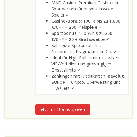
MAD Casino: Premium Casino und
Sportwetten für anspruchsvolle
Spieler ✓
Casino-Bonus:
100 % bis zu
1.000
€/CHF + 200 Freispiele
✓
Sportbonus:
100 % bis zu
250
€/CHF + 20 € Gratiswette
✓
Sehr gute Spielausahl mit
Novomatic, Pragmatic und Co. ✓
Ideal für High Roller mit exklusiven
VIP-Vorteilen und großzügigen
Einsatzlimits ✓
Zahlungen mit Kreditkarten,
Revolut
,
SOFORT
, Crypto, Überweisung und
E-Wallets ✓
Jetzt mit Bonus spielen