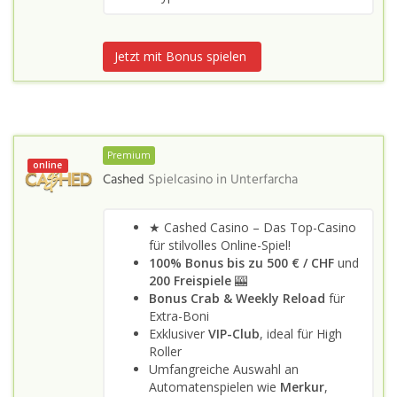
Jetzt mit Bonus spielen
Premium
online
Cashed
Spielcasino in
Unterfarcha
★ Cashed Casino – Das Top-Casino
für stilvolles Online-Spiel!
100% Bonus bis zu 500 €
/ CHF
und
200 Freispiele
🎰
Bonus Crab & Weekly Reload
für
Extra-Boni
Exklusiver
VIP-Club
, ideal für High
Roller
Umfangreiche Auswahl an
Automatenspielen wie
Merkur
,