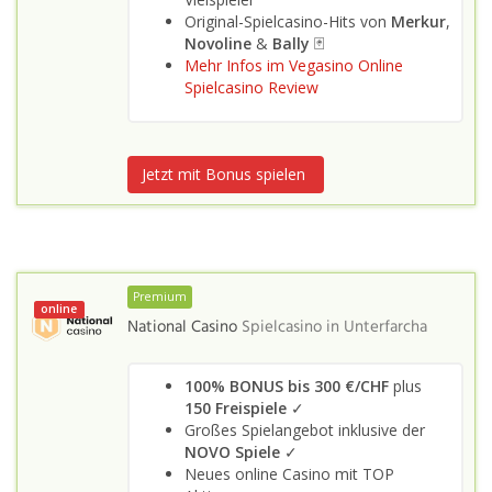
Original-Spielcasino-Hits von
Merkur
,
Novoline
&
Bally
🃏
Mehr Infos im Vegasino Online
Spielcasino Review
Jetzt mit Bonus spielen
Premium
online
National Casino
Spielcasino in
Unterfarcha
100% BONUS bis 300 €/CHF
plus
150 Freispiele
✓
Großes Spielangebot inklusive der
NOVO Spiele
✓
Neues online Casino mit TOP