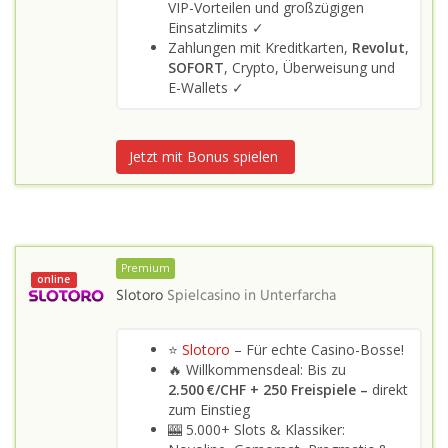
VIP-Vorteilen und großzügigen
Einsatzlimits ✓
Zahlungen mit Kreditkarten,
Revolut
,
SOFORT
, Crypto, Überweisung und
E-Wallets ✓
Jetzt mit Bonus spielen
Premium
online
Slotoro
Spielcasino in
Unterfarcha
⭐
Slotoro
– Für echte Casino-Bosse!
🔥 Willkommensdeal: Bis zu
2.500 €/CHF + 250 Freispiele –
direkt
zum Einstieg
🎰 5.000+ Slots & Klassiker: