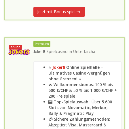
Jetzt mit Bonus spielen
Premium
online
Joker8
Spielcasino in
Unterfarcha
⭐
Joker8
Online Spielhalle –
Ultimatives Casino-Vergnügen
ohne Grenzen!
⭐
🔥
Willkommensbonus
: 100 % bis
500 €/CHF
& 50 % bis
1.000 €/CHF
+
200 Freispiele
🎰
Top-Spielauswahl
: Über
5.600
Slots
von
Novomatic, Merkur,
Bally & Pragmatic Play
💳
Sichere Zahlungsmethoden
:
Akzeptiert
Visa, Mastercard &