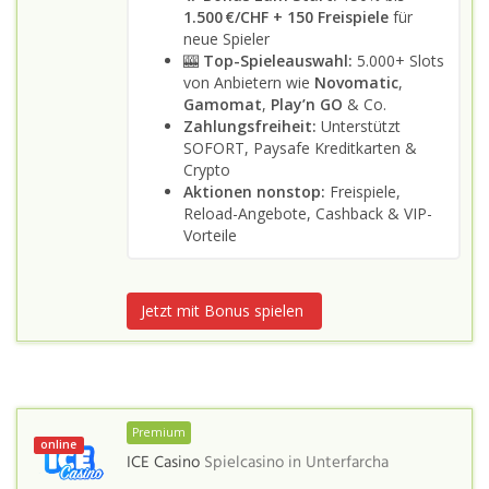
1.500 €/CHF + 150 Freispiele
für
neue Spieler
🎰
Top-Spieleauswahl:
5.000+ Slots
von Anbietern wie
Novomatic
,
Gamomat
,
Play’n GO
& Co.
Zahlungsfreiheit:
Unterstützt
SOFORT, Paysafe Kreditkarten &
Crypto
Aktionen nonstop:
Freispiele,
Reload-Angebote, Cashback & VIP-
Vorteile
Jetzt mit Bonus spielen
Premium
online
ICE Casino
Spielcasino in
Unterfarcha