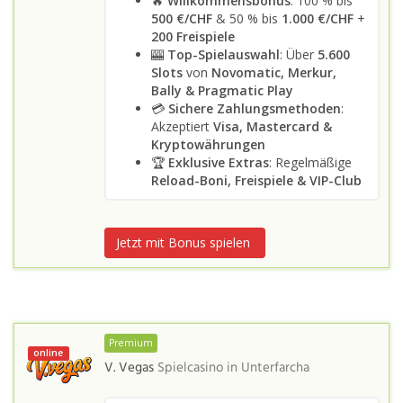
🔥
Willkommensbonus
: 100 % bis
500 €/CHF
& 50 % bis
1.000 €/CHF
+
200 Freispiele
🎰
Top-Spielauswahl
: Über
5.600
Slots
von
Novomatic, Merkur,
Bally & Pragmatic Play
💳
Sichere Zahlungsmethoden
:
Akzeptiert
Visa, Mastercard &
Kryptowährungen
🏆
Exklusive Extras
: Regelmäßige
Reload-Boni, Freispiele & VIP-Club
Jetzt mit Bonus spielen
Premium
online
V. Vegas
Spielcasino in
Unterfarcha