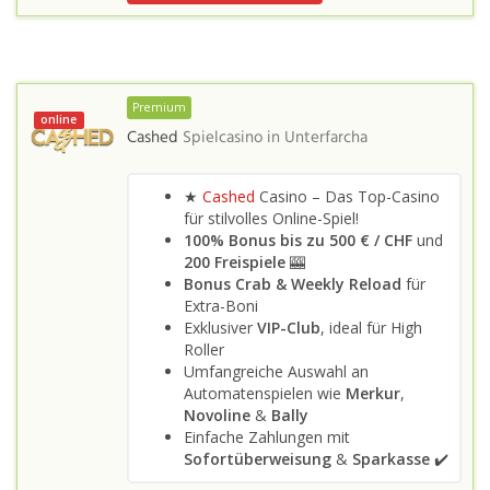
Premium
online
Cashed
Spielcasino in
Unterfarcha
★
Cashed
Casino – Das Top-Casino
für stilvolles Online-Spiel!
100% Bonus bis zu 500 €
/ CHF
und
200 Freispiele
🎰
Bonus Crab & Weekly Reload
für
Extra-Boni
Exklusiver
VIP-Club
, ideal für High
Roller
Umfangreiche Auswahl an
Automatenspielen wie
Merkur
,
Novoline
&
Bally
Einfache Zahlungen mit
Sofortüberweisung
&
Sparkasse
✔️