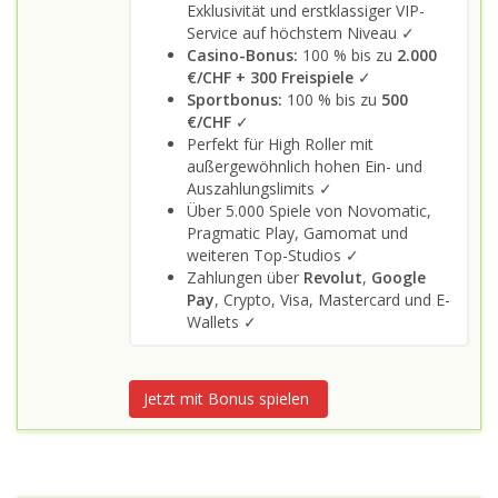
Exklusivität und erstklassiger VIP-
Service auf höchstem Niveau ✓
Casino-Bonus:
100 % bis zu
2.000
€/CHF + 300 Freispiele
✓
Sportbonus:
100 % bis zu
500
€/CHF
✓
Perfekt für High Roller mit
außergewöhnlich hohen Ein- und
Auszahlungslimits ✓
Über 5.000 Spiele von Novomatic,
Pragmatic Play, Gamomat und
weiteren Top-Studios ✓
Zahlungen über
Revolut
,
Google
Pay
, Crypto, Visa, Mastercard und E-
Wallets ✓
Jetzt mit Bonus spielen