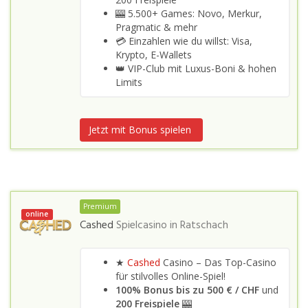
🎰 5.500+ Games: Novo, Merkur,
Pragmatic & mehr
💳 Einzahlen wie du willst: Visa,
Krypto, E-Wallets
👑 VIP-Club mit Luxus-Boni & hohen
Limits
Jetzt mit Bonus spielen
Premium
online
Cashed
Spielcasino in
Ratschach
★
Cashed
Casino – Das Top-Casino
für stilvolles Online-Spiel!
100% Bonus bis zu 500 €
/ CHF
und
200 Freispiele
🎰