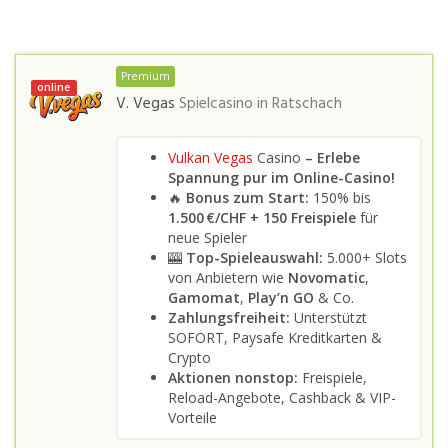
Premium
online
V. Vegas
Spielcasino in
Ratschach
Vulkan Vegas
Casino
– Erlebe
Spannung pur im Online-Casino!
🔥
Bonus zum Start:
150% bis
1.500 €/CHF + 150 Freispiele
für
neue Spieler
🎰
Top-Spieleauswahl:
5.000+ Slots
von Anbietern wie
Novomatic
,
Gamomat
,
Play’n GO
& Co.
Zahlungsfreiheit:
Unterstützt
SOFORT, Paysafe Kreditkarten &
Crypto
Aktionen nonstop:
Freispiele,
Reload-Angebote, Cashback & VIP-
Vorteile