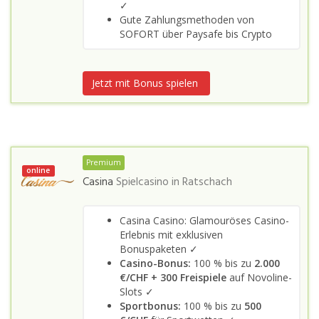
✓
Gute Zahlungsmethoden von
SOFORT über Paysafe bis Crypto
Jetzt mit Bonus spielen
Premium
online
Casina
Spielcasino in
Ratschach
Casina Casino: Glamouröses Casino-
Erlebnis mit exklusiven
Bonuspaketen ✓
Casino-Bonus:
100 % bis zu
2.000
€/CHF + 300 Freispiele
auf Novoline-
Slots ✓
Sportbonus:
100 % bis zu
500