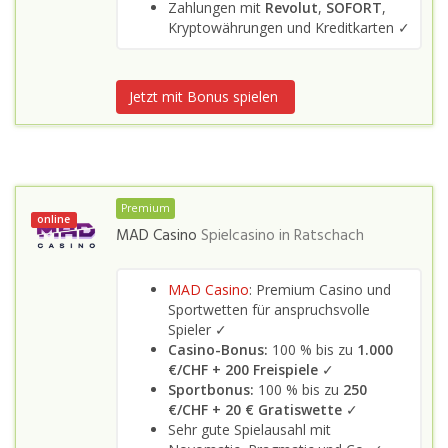
Zahlungen mit
Revolut
,
SOFORT
,
Kryptowährungen und Kreditkarten ✓
Jetzt mit Bonus spielen
Premium
online
MAD Casino
Spielcasino in
Ratschach
MAD Casino
: Premium Casino und
Sportwetten für anspruchsvolle
Spieler ✓
Casino-Bonus:
100 % bis zu
1.000
€/CHF + 200 Freispiele
✓
Sportbonus:
100 % bis zu
250
€/CHF + 20 € Gratiswette
✓
Sehr gute Spielausahl mit