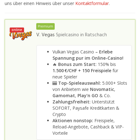
uns über einen Hinweis über unser
Kontaktformular
.
Premium
online
V. Vegas
Spielcasino in
Ratschach
Vulkan Vegas Casino
– Erlebe
Spannung pur im Online-Casino!
🔥
Bonus zum Start:
150% bis
1.500 €/CHF + 150 Freispiele
für
neue Spieler
🎰
Top-Spieleauswahl:
5.000+ Slots
von Anbietern wie
Novomatic
,
Gamomat
,
Play’n GO
& Co.
Zahlungsfreiheit:
Unterstützt
SOFORT, Paysafe Kreditkarten &
Crypto
Aktionen nonstop:
Freispiele,
Reload-Angebote, Cashback & VIP-
Vorteile