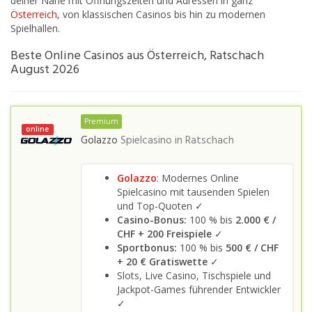
deiner Nähe mit Öffnungszeiten und Adressen in ganz
Österreich
, von klassischen Casinos bis hin zu modernen
Spielhallen.
Beste Online Casinos aus Österreich, Ratschach
August 2026
Premium
online
Golazzo
Spielcasino in
Ratschach
Golazzo
: Modernes Online
Spielcasino mit tausenden Spielen
und Top-Quoten ✓
Casino-Bonus:
100 % bis
2.000 € /
CHF + 200 Freispiele
✓
Sportbonus:
100 % bis
500 € / CHF
+ 20 € Gratiswette
✓
Slots, Live Casino, Tischspiele und
Jackpot-Games führender Entwickler
✓