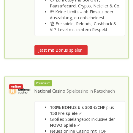
Paysafecard
, Crypto, Neteller & Co.
💸 Keine Limits – ob Einsatz oder
Auszahlung, du entscheidest
🏆 Freispiele, Reloads, Cashback &
VIP-Level mit echtem Respekt
Jetzt mit Bonus spielen
Premium
online
National Casino
Spielcasino in
Ratschach
100% BONUS bis 300 €/CHF
plus
150 Freispiele
✓
Großes Spielangebot inklusive der
NOVO Spiele
✓
Neues online Casino mit TOP