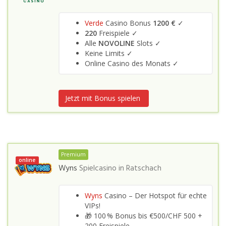
Verde
Casino Bonus
1200 €
✓
220
Freispiele ✓
Alle
NOVOLINE
Slots ✓
Keine Limits ✓
Online Casino des Monats ✓
Jetzt mit Bonus spielen
Premium
online
Wyns
Spielcasino in
Ratschach
Wyns
Casino – Der Hotspot für echte
VIPs!
🎁 100 % Bonus bis €500/CHF 500 +
200 Freispiele