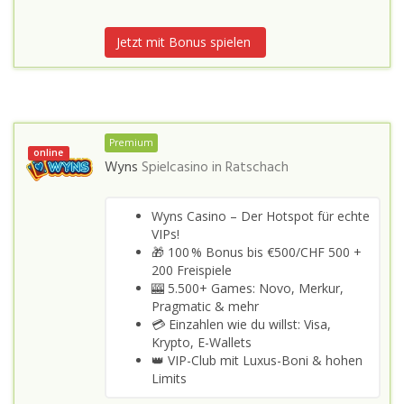
Jetzt mit Bonus spielen
Premium
online
Wyns
Spielcasino in
Ratschach
Wyns Casino – Der Hotspot für echte
VIPs!
🎁 100 % Bonus bis €500/CHF 500 +
200 Freispiele
🎰 5.500+ Games: Novo, Merkur,
Pragmatic & mehr
💳 Einzahlen wie du willst: Visa,
Krypto, E-Wallets
👑 VIP-Club mit Luxus-Boni & hohen
Limits