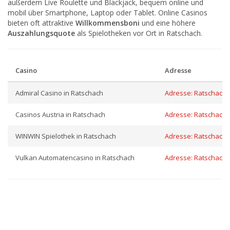
außerdem Live Roulette und Blackjack, bequem online und
mobil über Smartphone, Laptop oder Tablet. Online Casinos
bieten oft attraktive
Willkommensboni
und eine höhere
Auszahlungsquote
als Spielotheken vor Ort in Ratschach.
Casino
Adresse
Admiral Casino in Ratschach
Adresse: Ratschach
Casinos Austria in Ratschach
Adresse: Ratschach
WINWIN Spielothek in Ratschach
Adresse: Ratschach
Vulkan Automatencasino in Ratschach
Adresse: Ratschach