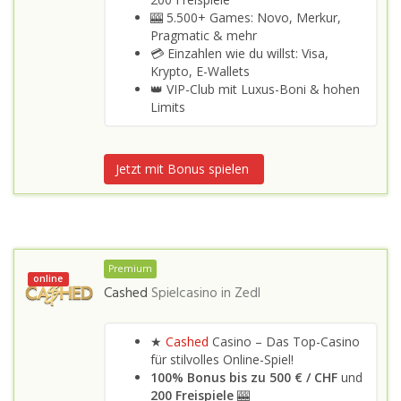
🎰 5.500+ Games: Novo, Merkur,
Pragmatic & mehr
💳 Einzahlen wie du willst: Visa,
Krypto, E-Wallets
👑 VIP-Club mit Luxus-Boni & hohen
Limits
Jetzt mit Bonus spielen
Premium
online
Cashed
Spielcasino in
Zedl
★
Cashed
Casino – Das Top-Casino
für stilvolles Online-Spiel!
100% Bonus bis zu 500 €
/ CHF
und
200 Freispiele
🎰