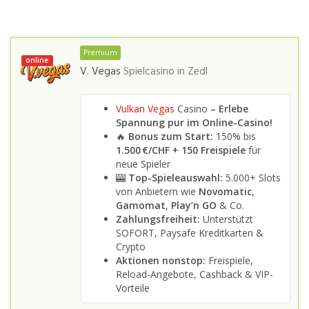
Premium
online
V. Vegas
Spielcasino in
Zedl
Vulkan Vegas
Casino
– Erlebe
Spannung pur im Online-Casino!
🔥
Bonus zum Start:
150% bis
1.500 €/CHF + 150 Freispiele
für
neue Spieler
🎰
Top-Spieleauswahl:
5.000+ Slots
von Anbietern wie
Novomatic
,
Gamomat
,
Play’n GO
& Co.
Zahlungsfreiheit:
Unterstützt
SOFORT, Paysafe Kreditkarten &
Crypto
Aktionen nonstop:
Freispiele,
Reload-Angebote, Cashback & VIP-
Vorteile