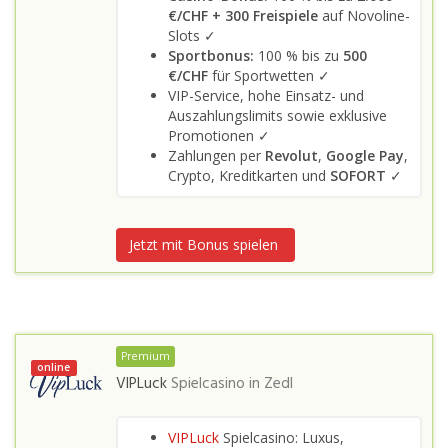
€/CHF + 300 Freispiele
auf Novoline-
Slots ✓
Sportbonus:
100 % bis zu
500
€/CHF
für Sportwetten ✓
VIP-Service, hohe Einsatz- und
Auszahlungslimits sowie exklusive
Promotionen ✓
Zahlungen per
Revolut
,
Google Pay
,
Crypto, Kreditkarten und
SOFORT
✓
Jetzt mit Bonus spielen
Premium
online
VIPLuck
Spielcasino in
Zedl
VIPLuck
Spielcasino: Luxus,