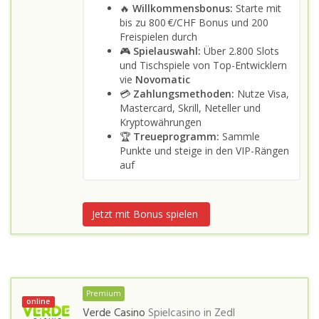
🔥
Willkommensbonus:
Starte mit
bis zu 800 €/CHF Bonus und 200
Freispielen durch
🎮
Spielauswahl:
Über 2.800 Slots
und Tischspiele von Top-Entwicklern
vie
Novomatic
💳
Zahlungsmethoden:
Nutze Visa,
Mastercard, Skrill, Neteller und
Kryptowährungen
🏆
Treueprogramm:
Sammle
Punkte und steige in den VIP-Rängen
auf
Jetzt mit Bonus spielen
Premium
online
Verde Casino
Spielcasino in
Zedl