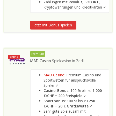
Zahlungen mit
Revolut
,
SOFORT
,
Kryptowährungen und Kreditkarten ✓
Jetzt mit Bonus spielen
Premium
online
MAD Casino
Spielcasino in
Zedl
MAD Casino
: Premium Casino und
Sportwetten für anspruchsvolle
Spieler ✓
Casino-Bonus:
100 % bis zu
1.000
€/CHF + 200 Freispiele
✓
Sportbonus:
100 % bis zu
250
€/CHF + 20 € Gratiswette
✓
Sehr gute Spielausahl mit