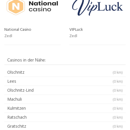
National Casino
VIPLuck
Zedl
Zedl
Casinos in der Nähe:
Olschnitz
(0 km)
Lees
(0 km)
Olschnitz-Lind
(0 km)
Machuli
(0 km)
Kulmitzen
(0 km)
Ratschach
(0 km)
Gratschitz
(0 km)