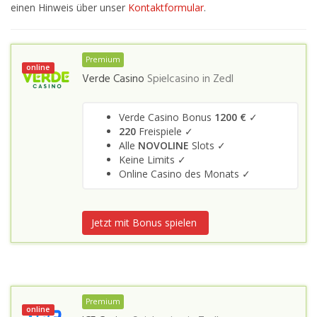
einen Hinweis über unser
Kontaktformular
.
Premium
online
Verde Casino
Spielcasino in
Zedl
Verde Casino Bonus
1200 €
✓
220
Freispiele ✓
Alle
NOVOLINE
Slots ✓
Keine Limits ✓
Online Casino des Monats ✓
Jetzt mit Bonus spielen
Premium
online