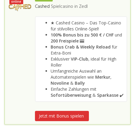
online
Cashed
Spielcasino in
Zedl
★ Cashed Casino – Das Top-Casino
für stilvolles Online-Spiel!
100% Bonus bis zu 500 €
/ CHF
und
200 Freispiele
🎰
Bonus Crab & Weekly Reload
für
Extra-Boni
Exklusiver
VIP-Club
, ideal für High
Roller
Umfangreiche Auswahl an
Automatenspielen wie
Merkur
,
Novoline
&
Bally
Einfache Zahlungen mit
Sofortüberweisung
&
Sparkasse
✔️
Jetzt mit Bonus spielen