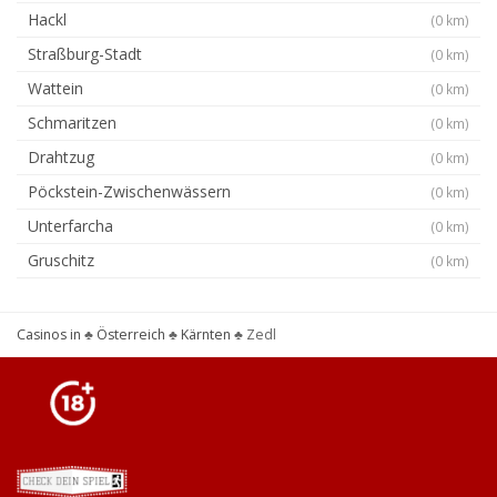
Hackl
(0 km)
Straßburg-Stadt
(0 km)
Wattein
(0 km)
Schmaritzen
(0 km)
Drahtzug
(0 km)
Pöckstein-Zwischenwässern
(0 km)
Unterfarcha
(0 km)
Gruschitz
(0 km)
Casinos in
♣
Österreich
♣
Kärnten
♣
Zedl