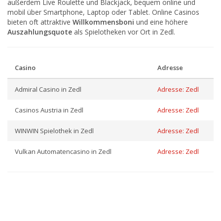
außerdem Live Roulette und Blackjack, bequem online und
mobil über Smartphone, Laptop oder Tablet. Online Casinos
bieten oft attraktive
Willkommensboni
und eine höhere
Auszahlungsquote
als Spielotheken vor Ort in Zedl.
Casino
Adresse
Admiral Casino in Zedl
Adresse: Zedl
Casinos Austria in Zedl
Adresse: Zedl
WINWIN Spielothek in Zedl
Adresse: Zedl
Vulkan Automatencasino in Zedl
Adresse: Zedl