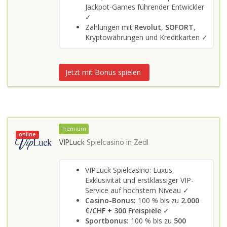
Jackpot-Games führender Entwickler
✓
Zahlungen mit
Revolut
,
SOFORT
,
Kryptowährungen und Kreditkarten ✓
Jetzt mit Bonus spielen
Premium
online
VIPLuck
Spielcasino in
Zedl
VIPLuck Spielcasino: Luxus,
Exklusivität und erstklassiger VIP-
Service auf höchstem Niveau ✓
Casino-Bonus:
100 % bis zu
2.000
€/CHF + 300 Freispiele
✓
Sportbonus:
100 % bis zu
500