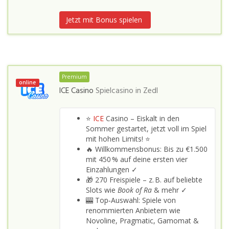
Jetzt mit Bonus spielen
Premium
online
ICE Casino
Spielcasino in
Zedl
⭐
ICE
Casino – Eiskalt in den
Sommer gestartet, jetzt voll im Spiel
mit hohen Limits! ⭐
🔥 Willkommensbonus: Bis zu €1.500
mit 450 % auf deine ersten vier
Einzahlungen ✓
🎁 270 Freispiele – z. B. auf beliebte
Slots wie
Book of Ra
& mehr ✓
🎰 Top‑Auswahl: Spiele von
renommierten Anbietern wie
Novoline, Pragmatic, Gamomat &