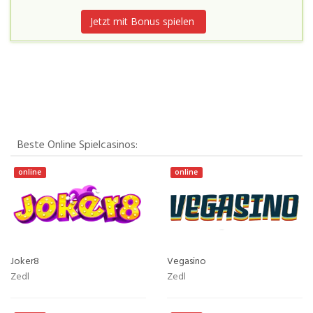
Jetzt mit Bonus spielen
Beste Online Spielcasinos:
online
online
Joker8
Vegasino
Zedl
Zedl