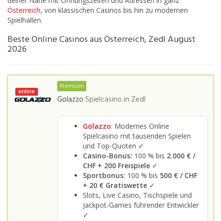
deiner Nähe mit Öffnungszeiten und Adressen in ganz
Österreich
, von klassischen Casinos bis hin zu modernen
Spielhallen.
Beste Online Casinos aus Österreich, Zedl August
2026
Premium
online
Golazzo
Spielcasino in
Zedl
Golazzo
: Modernes Online
Spielcasino mit tausenden Spielen
und Top-Quoten ✓
Casino-Bonus:
100 % bis
2.000 € /
CHF + 200 Freispiele
✓
Sportbonus:
100 % bis
500 € / CHF
+ 20 € Gratiswette
✓
Slots, Live Casino, Tischspiele und
Jackpot-Games führender Entwickler
✓