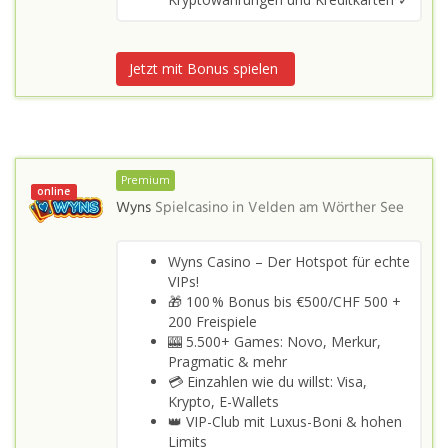
Jetzt mit Bonus spielen
Premium
online
Wyns
Spielcasino in
Velden am Wörther See
Wyns Casino – Der Hotspot für echte
VIPs!
🎁 100 % Bonus bis €500/CHF 500 +
200 Freispiele
🎰 5.500+ Games: Novo, Merkur,
Pragmatic & mehr
💳 Einzahlen wie du willst: Visa,
Krypto, E-Wallets
👑 VIP-Club mit Luxus-Boni & hohen
Limits