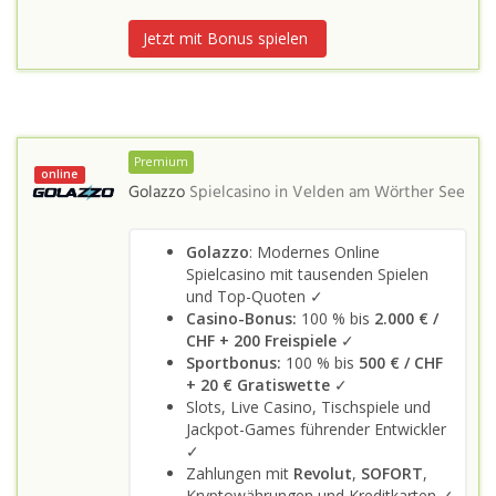
Jetzt mit Bonus spielen
Premium
online
Golazzo
Spielcasino in
Velden am Wörther See
Golazzo
: Modernes Online
Spielcasino mit tausenden Spielen
und Top-Quoten ✓
Casino-Bonus:
100 % bis
2.000 € /
CHF + 200 Freispiele
✓
Sportbonus:
100 % bis
500 € / CHF
+ 20 € Gratiswette
✓
Slots, Live Casino, Tischspiele und
Jackpot-Games führender Entwickler
✓
Zahlungen mit
Revolut
,
SOFORT
,
Kryptowährungen und Kreditkarten ✓