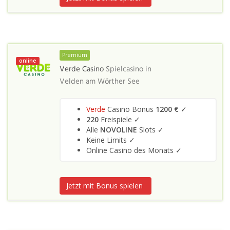
Premium
online
Verde Casino
Spielcasino in
Velden am Wörther See
Verde
Casino Bonus
1200 €
✓
220
Freispiele ✓
Alle
NOVOLINE
Slots ✓
Keine Limits ✓
Online Casino des Monats ✓
Jetzt mit Bonus spielen