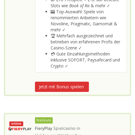
Slots wie
Book of Ra
& mehr ✓
🎰 Top‑Auswahl: Spiele von
renommierten Anbietern wie
Novoline, Pragmatic, Gamomat &
mehr ✓
🏆 Mehrfach ausgezeichnet und
betrieben von erfahrenen Profis der
Casino‑Szene ✓
💳 Gute Einzahlungsmethoden
inklusive SOFORT, Paysafecard und
Crypto ✓
Jetzt mit Bonus spielen
Premium
online
FieryPlay
Spielcasino in