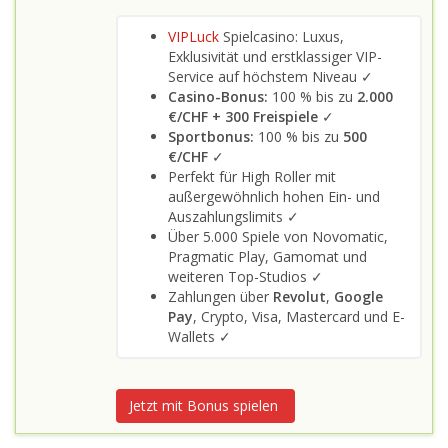
VIPLuck
Spielcasino: Luxus,
Exklusivität und erstklassiger VIP-
Service auf höchstem Niveau ✓
Casino-Bonus:
100 % bis zu
2.000
€/CHF + 300 Freispiele
✓
Sportbonus:
100 % bis zu
500
€/CHF
✓
Perfekt für High Roller mit
außergewöhnlich hohen Ein- und
Auszahlungslimits ✓
Über 5.000 Spiele von Novomatic,
Pragmatic Play, Gamomat und
weiteren Top-Studios ✓
Zahlungen über
Revolut
,
Google
Pay
, Crypto, Visa, Mastercard und E-
Wallets ✓
Jetzt mit Bonus spielen