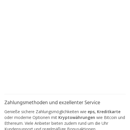
Zahlungsmethoden und exzellenter Service
Genieße sichere Zahlungsmöglichkeiten wie
eps, Kreditkarte
oder moderne Optionen mit
Kryptowährungen
wie Bitcoin und
Ethereum. Viele Anbieter bieten zudem rund um die Uhr
Kundensupport und regelmäßige Bonusaktionen.