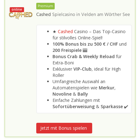
Premium
online
Cashed
Spielcasino in
Velden am Wörther See
★
Cashed
Casino – Das Top-Casino
für stilvolles Online-Spiel!
100% Bonus bis zu 500 €
/ CHF
und
200 Freispiele
🎰
Bonus Crab & Weekly Reload
für
Extra-Boni
Exklusiver
VIP-Club
, ideal für High
Roller
Umfangreiche Auswahl an
Automatenspielen wie
Merkur
,
Novoline
&
Bally
Einfache Zahlungen mit
Sofortüberweisung
&
Sparkasse
✔️
Jetzt mit Bonus spielen