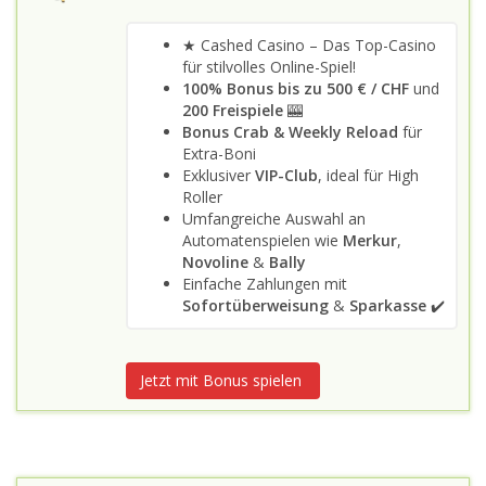
★ Cashed Casino – Das Top-Casino
für stilvolles Online-Spiel!
100% Bonus bis zu 500 €
/ CHF
und
200 Freispiele
🎰
Bonus Crab & Weekly Reload
für
Extra-Boni
Exklusiver
VIP-Club
, ideal für High
Roller
Umfangreiche Auswahl an
Automatenspielen wie
Merkur
,
Novoline
&
Bally
Einfache Zahlungen mit
Sofortüberweisung
&
Sparkasse
✔️
Jetzt mit Bonus spielen