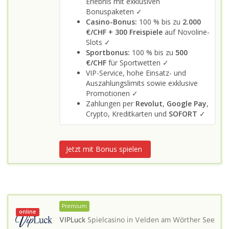
Erlebnis mit exklusiven
Bonuspaketen ✓
Casino-Bonus:
100 % bis zu
2.000
€/CHF + 300 Freispiele
auf Novoline-
Slots ✓
Sportbonus:
100 % bis zu
500
€/CHF
für Sportwetten ✓
VIP-Service, hohe Einsatz- und
Auszahlungslimits sowie exklusive
Promotionen ✓
Zahlungen per
Revolut
,
Google Pay
,
Crypto, Kreditkarten und
SOFORT
✓
Jetzt mit Bonus spielen
Premium
online
VIPLuck
Spielcasino in
Velden am Wörther See