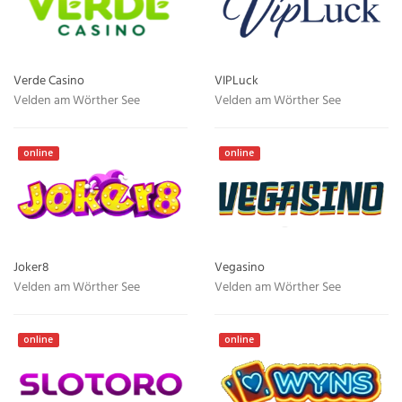
Verde Casino
VIPLuck
Velden am Wörther See
Velden am Wörther See
online
online
Joker8
Vegasino
Velden am Wörther See
Velden am Wörther See
online
online