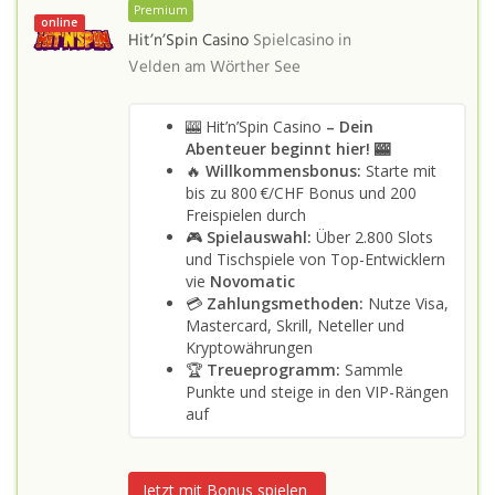
Premium
online
Hit’n’Spin Casino
Spielcasino in
Velden am Wörther See
🎰 Hit’n’Spin Casino
– Dein
Abenteuer beginnt hier! 🎰
🔥
Willkommensbonus:
Starte mit
bis zu 800 €/CHF Bonus und 200
Freispielen durch
🎮
Spielauswahl:
Über 2.800 Slots
und Tischspiele von Top-Entwicklern
vie
Novomatic
💳
Zahlungsmethoden:
Nutze Visa,
Mastercard, Skrill, Neteller und
Kryptowährungen
🏆
Treueprogramm:
Sammle
Punkte und steige in den VIP-Rängen
auf
Jetzt mit Bonus spielen