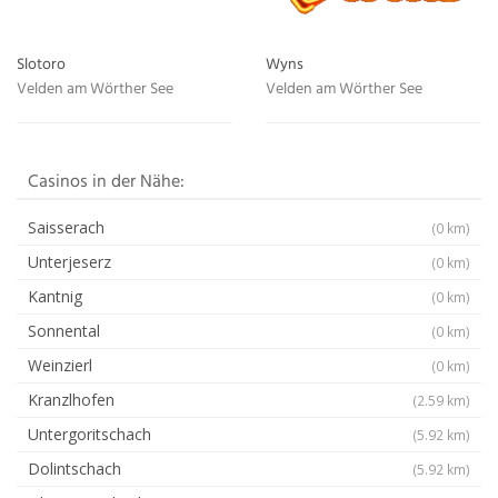
Slotoro
Wyns
Velden am Wörther See
Velden am Wörther See
Casinos in der Nähe:
Saisserach
(0 km)
Unterjeserz
(0 km)
Kantnig
(0 km)
Sonnental
(0 km)
Weinzierl
(0 km)
Kranzlhofen
(2.59 km)
Untergoritschach
(5.92 km)
Dolintschach
(5.92 km)