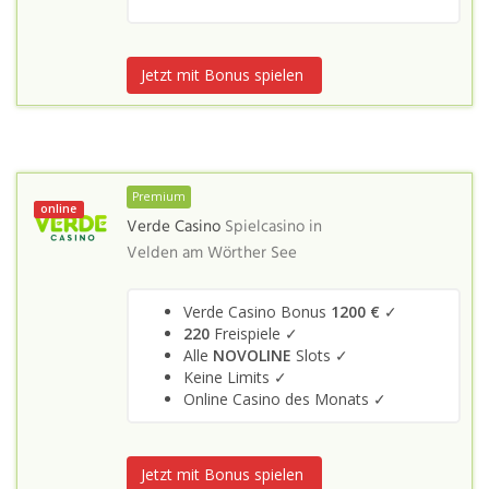
Jetzt mit Bonus spielen
Premium
online
Verde Casino
Spielcasino in
Velden am Wörther See
Verde Casino Bonus
1200 €
✓
220
Freispiele ✓
Alle
NOVOLINE
Slots ✓
Keine Limits ✓
Online Casino des Monats ✓
Jetzt mit Bonus spielen