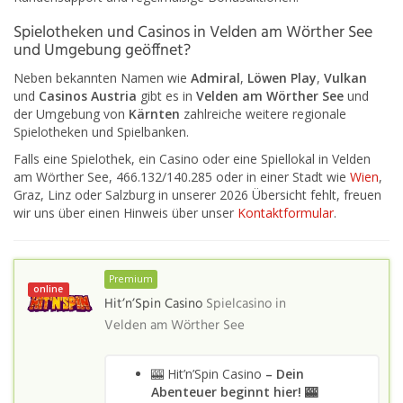
Spielotheken und Casinos in Velden am Wörther See
und Umgebung geöffnet?
Neben bekannten Namen wie
Admiral
,
Löwen Play
,
Vulkan
und
Casinos Austria
gibt es in
Velden am Wörther See
und
der Umgebung von
Kärnten
zahlreiche weitere regionale
Spielotheken und Spielbanken.
Falls eine Spielothek, ein Casino oder eine Spiellokal in Velden
am Wörther See, 466.132/140.285 oder in einer Stadt wie
Wien
,
Graz, Linz oder Salzburg in unserer 2026 Übersicht fehlt, freuen
wir uns über einen Hinweis über unser
Kontaktformular
.
Premium
online
Hit’n’Spin Casino
Spielcasino in
Velden am Wörther See
🎰 Hit’n’Spin Casino
– Dein
Abenteuer beginnt hier! 🎰