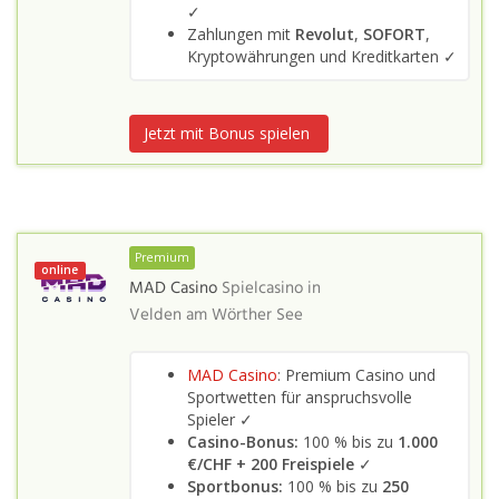
✓
Zahlungen mit
Revolut
,
SOFORT
,
Kryptowährungen und Kreditkarten ✓
Jetzt mit Bonus spielen
Premium
online
MAD Casino
Spielcasino in
Velden am Wörther See
MAD Casino
: Premium Casino und
Sportwetten für anspruchsvolle
Spieler ✓
Casino-Bonus:
100 % bis zu
1.000
€/CHF + 200 Freispiele
✓
Sportbonus:
100 % bis zu
250