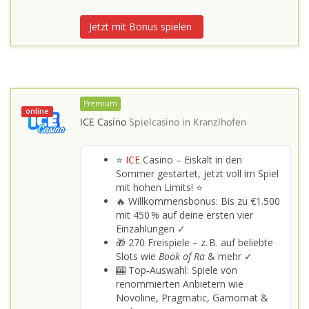
Jetzt mit Bonus spielen
Premium
online
ICE Casino
Spielcasino in
Kranzlhofen
⭐
ICE
Casino – Eiskalt in den
Sommer gestartet, jetzt voll im Spiel
mit hohen Limits! ⭐
🔥 Willkommensbonus: Bis zu €1.500
mit 450 % auf deine ersten vier
Einzahlungen ✓
🎁 270 Freispiele – z. B. auf beliebte
Slots wie
Book of Ra
& mehr ✓
🎰 Top‑Auswahl: Spiele von
renommierten Anbietern wie
Novoline, Pragmatic, Gamomat &