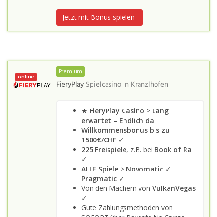
Jetzt mit Bonus spielen
Premium
online
FieryPlay
Spielcasino in
Kranzlhofen
★
FieryPlay Casino
>
Lang
erwartet – Endlich da!
Willkommensbonus bis zu
1500€/CHF
✓
225 Freispiele
, z.B. bei
Book of Ra
✓
ALLE Spiele
>
Novomatic
✓
Pragmatic
✓
Von den Machern von
VulkanVegas
✓
Gute Zahlungsmethoden von