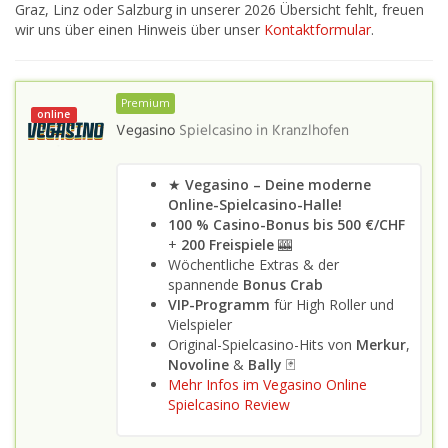
Graz, Linz oder Salzburg in unserer 2026 Übersicht fehlt, freuen
wir uns über einen Hinweis über unser
Kontaktformular
.
Premium
online
Vegasino
Spielcasino in
Kranzlhofen
★
Vegasino – Deine moderne
Online-Spielcasino-Halle!
100 % Casino-Bonus bis 500 €/CHF
+
200 Freispiele
🎰
Wöchentliche Extras & der
spannende
Bonus Crab
VIP-Programm
für High Roller und
Vielspieler
Original-Spielcasino-Hits von
Merkur
,
Novoline
&
Bally
🃏
Mehr Infos im Vegasino Online
Spielcasino Review