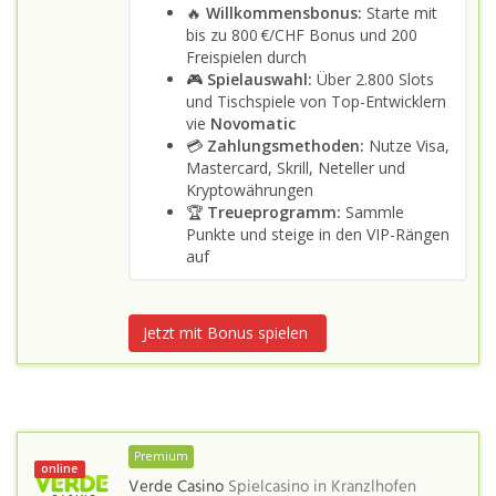
🔥
Willkommensbonus:
Starte mit
bis zu 800 €/CHF Bonus und 200
Freispielen durch
🎮
Spielauswahl:
Über 2.800 Slots
und Tischspiele von Top-Entwicklern
vie
Novomatic
💳
Zahlungsmethoden:
Nutze Visa,
Mastercard, Skrill, Neteller und
Kryptowährungen
🏆
Treueprogramm:
Sammle
Punkte und steige in den VIP-Rängen
auf
Jetzt mit Bonus spielen
Premium
online
Verde Casino
Spielcasino in
Kranzlhofen