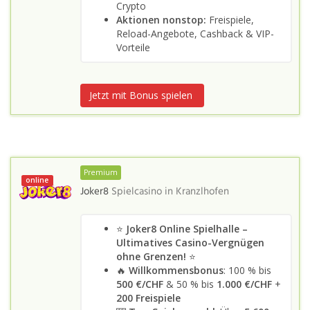
Crypto
Aktionen nonstop:
Freispiele,
Reload-Angebote, Cashback & VIP-
Vorteile
Jetzt mit Bonus spielen
Premium
online
Joker8
Spielcasino in
Kranzlhofen
⭐
Joker8 Online Spielhalle –
Ultimatives Casino-Vergnügen
ohne Grenzen!
⭐
🔥
Willkommensbonus
: 100 % bis
500 €/CHF
& 50 % bis
1.000 €/CHF
+
200 Freispiele