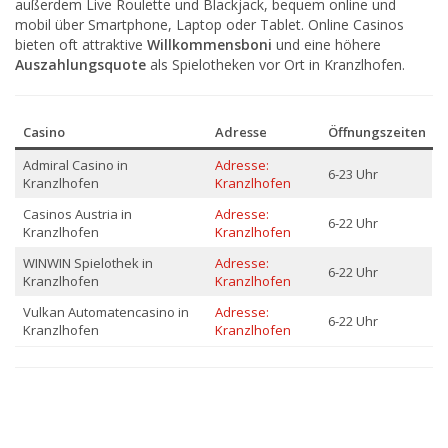
außerdem Live Roulette und Blackjack, bequem online und
mobil über Smartphone, Laptop oder Tablet. Online Casinos
bieten oft attraktive
Willkommensboni
und eine höhere
Auszahlungsquote
als Spielotheken vor Ort in Kranzlhofen.
Casino
Adresse
Öffnungszeiten
Admiral Casino in
Adresse:
6-23 Uhr
Kranzlhofen
Kranzlhofen
Casinos Austria in
Adresse:
6-22 Uhr
Kranzlhofen
Kranzlhofen
WINWIN Spielothek in
Adresse:
6-22 Uhr
Kranzlhofen
Kranzlhofen
Vulkan Automatencasino in
Adresse:
6-22 Uhr
Kranzlhofen
Kranzlhofen