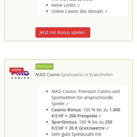
Keine Limits ✓
Online Casino des Monats ✓
Jetzt mit Bonus spielen
Premium
online
MAD Casino
Spielcasino in
Kranzlhofen
MAD Casino: Premium Casino und
Sportwetten für anspruchsvolle
Spieler ✓
Casino-Bonus:
100 % bis zu
1.000
€/CHF + 200 Freispiele
✓
Sportbonus:
100 % bis zu
250
€/CHF + 20 € Gratiswette
✓
Sehr gute Spielausahl mit