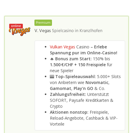
Premium
online
V. Vegas
Spielcasino in
Kranzlhofen
Vulkan Vegas
Casino
– Erlebe
Spannung pur im Online-Casino!
🔥
Bonus zum Start:
150% bis
1.500 €/CHF + 150 Freispiele
für
neue Spieler
🎰
Top-Spieleauswahl:
5.000+ Slots
von Anbietern wie
Novomatic
,
Gamomat
,
Play’n GO
& Co.
Zahlungsfreiheit:
Unterstützt
SOFORT, Paysafe Kreditkarten &
Crypto
Aktionen nonstop:
Freispiele,
Reload-Angebote, Cashback & VIP-
Vorteile