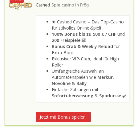
online
Cashed
Spielcasino in
Frög
★ Cashed Casino – Das Top-Casino
für stilvolles Online-Spiel!
100% Bonus bis zu 500 €
/ CHF
und
200 Freispiele
🎰
Bonus Crab & Weekly Reload
für
Extra-Boni
Exklusiver
VIP-Club
, ideal für High
Roller
Umfangreiche Auswahl an
Automatenspielen wie
Merkur
,
Novoline
&
Bally
Einfache Zahlungen mit
Sofortüberweisung
&
Sparkasse
✔️
Jetzt mit Bonus spielen