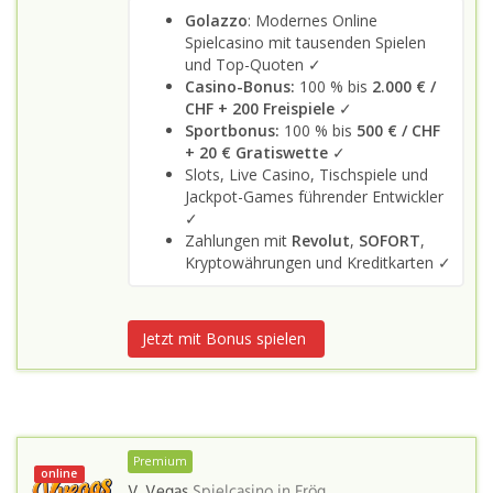
Golazzo
: Modernes Online
Spielcasino mit tausenden Spielen
und Top-Quoten ✓
Casino-Bonus:
100 % bis
2.000 € /
CHF + 200 Freispiele
✓
Sportbonus:
100 % bis
500 € / CHF
+ 20 € Gratiswette
✓
Slots, Live Casino, Tischspiele und
Jackpot-Games führender Entwickler
✓
Zahlungen mit
Revolut
,
SOFORT
,
Kryptowährungen und Kreditkarten ✓
Jetzt mit Bonus spielen
Premium
online
V. Vegas
Spielcasino in
Frög