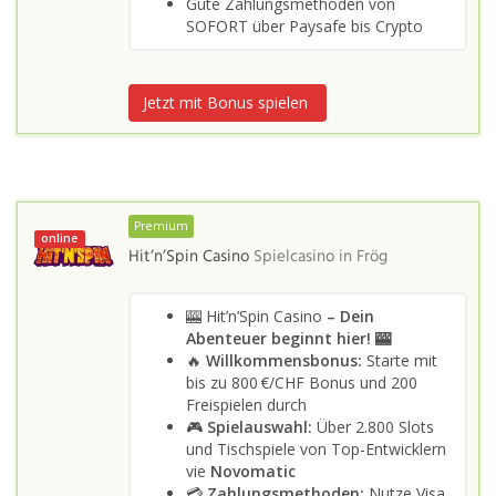
Gute Zahlungsmethoden von
SOFORT über Paysafe bis Crypto
Jetzt mit Bonus spielen
Premium
online
Hit’n’Spin Casino
Spielcasino in
Frög
🎰 Hit’n’Spin Casino
– Dein
Abenteuer beginnt hier! 🎰
🔥
Willkommensbonus:
Starte mit
bis zu 800 €/CHF Bonus und 200
Freispielen durch
🎮
Spielauswahl:
Über 2.800 Slots
und Tischspiele von Top-Entwicklern
vie
Novomatic
💳
Zahlungsmethoden:
Nutze Visa,