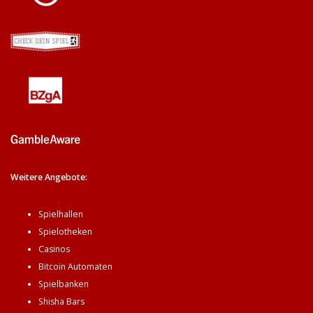
Weitere Angebote:
Spielhallen
Spielotheken
Casinos
Bitcoin Automaten
Spielbanken
Shisha Bars