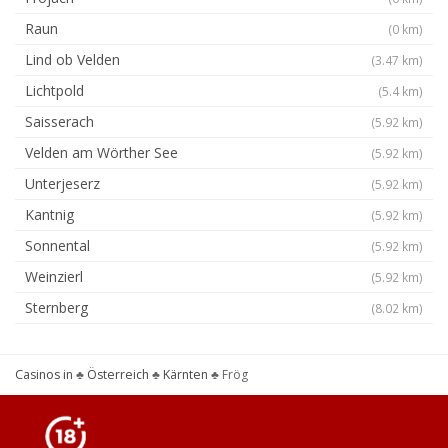
Raun
(0 km)
Lind ob Velden
(3.47 km)
Lichtpold
(5.4 km)
Saisserach
(5.92 km)
Velden am Wörther See
(5.92 km)
Unterjeserz
(5.92 km)
Kantnig
(5.92 km)
Sonnental
(5.92 km)
Weinzierl
(5.92 km)
Sternberg
(8.02 km)
Casinos in
♣
Österreich
♣
Kärnten
♣
Frög