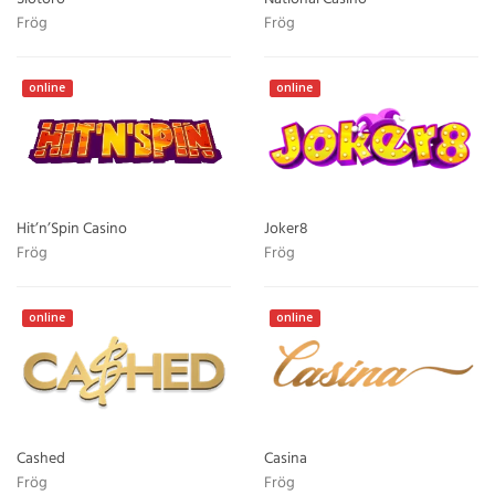
Frög
Frög
online
online
Hit’n’Spin Casino
Joker8
Frög
Frög
online
online
Cashed
Casina
Frög
Frög