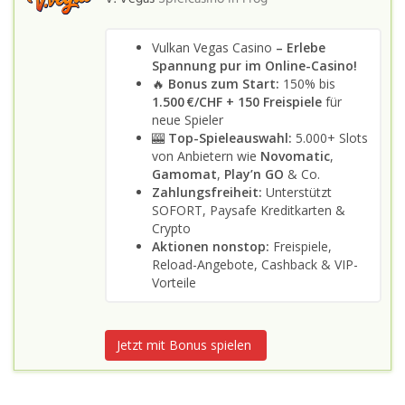
Vulkan Vegas Casino
– Erlebe
Spannung pur im Online-Casino!
🔥
Bonus zum Start:
150% bis
1.500 €/CHF + 150 Freispiele
für
neue Spieler
🎰
Top-Spieleauswahl:
5.000+ Slots
von Anbietern wie
Novomatic
,
Gamomat
,
Play’n GO
& Co.
Zahlungsfreiheit:
Unterstützt
SOFORT, Paysafe Kreditkarten &
Crypto
Aktionen nonstop:
Freispiele,
Reload-Angebote, Cashback & VIP-
Vorteile
Jetzt mit Bonus spielen