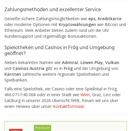
Zahlungsmethoden und exzellenter Service
Genieße sichere Zahlungsmöglichkeiten wie
eps, Kreditkarte
oder moderne Optionen mit
Kryptowährungen
wie Bitcoin und
Ethereum. Viele Anbieter bieten zudem rund um die Uhr
Kundensupport und regelmäßige Bonusaktionen.
Spielotheken und Casinos in Frög und Umgebung
geöffnet?
Neben bekannten Namen wie
Admiral
,
Löwen Play
,
Vulkan
und
Casinos Austria
gibt es in
Frög
und der Umgebung von
Kärnten
zahlreiche weitere regionale Spielotheken und
Spielbanken.
Falls eine Spielothek, ein Casino oder eine Spiellokal in Frög,
466.071/140.068 oder in einer Stadt wie
Wien
, Graz, Linz oder
Salzburg in unserer 2026 Übersicht fehlt, freuen wir uns über
einen Hinweis über unser
Kontaktformular
.
Premium