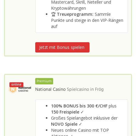
Mastercard, Skrill, Neteller und
Kryptowährungen
🏆
Treueprogramm:
Sammle
Punkte und steige in den VIP-Rängen
auf
Jetzt mit Bonus spielen
Premium
online
National Casino
Spielcasino in
Frög
100% BONUS bis 300 €/CHF
plus
150 Freispiele
✓
Großes Spielangebot inklusive der
NOVO Spiele
✓
Neues online Casino mit TOP