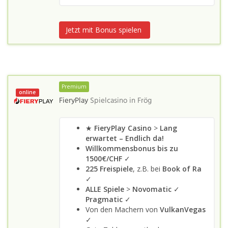
Jetzt mit Bonus spielen
Premium
online
FieryPlay
Spielcasino in
Frög
★
FieryPlay Casino
>
Lang
erwartet – Endlich da!
Willkommensbonus bis zu
1500€/CHF
✓
225 Freispiele
, z.B. bei
Book of Ra
✓
ALLE Spiele
>
Novomatic
✓
Pragmatic
✓
Von den Machern von
VulkanVegas
✓