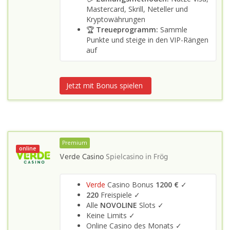
Mastercard, Skrill, Neteller und
Kryptowährungen
🏆
Treueprogramm:
Sammle
Punkte und steige in den VIP-Rängen
auf
Jetzt mit Bonus spielen
Premium
online
Verde Casino
Spielcasino in
Frög
Verde
Casino Bonus
1200 €
✓
220
Freispiele ✓
Alle
NOVOLINE
Slots ✓
Keine Limits ✓
Online Casino des Monats ✓