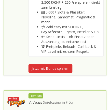
2.500 €/CHF + 250 Freispiele –
direkt
zum Einstieg
🎰 5.000+ Slots & Klassiker:
Novoline, Gamomat, Pragmatic &
mehr
💳 Zahl easy mit
SOFORT
,
Paysafecard
, Crypto, Neteller & Co.
💸 Keine Limits – ob Einsatz oder
Auszahlung, du entscheidest
🏆 Freispiele, Reloads, Cashback &
VIP-Level mit echtem Respekt
Jetzt mit Bonus spielen
Premium
online
V. Vegas
Spielcasino in
Frög