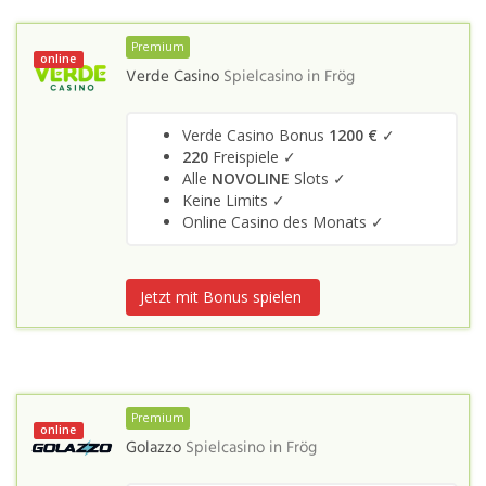
Premium
online
Verde Casino
Spielcasino in
Frög
Verde Casino Bonus
1200 €
✓
220
Freispiele ✓
Alle
NOVOLINE
Slots ✓
Keine Limits ✓
Online Casino des Monats ✓
Jetzt mit Bonus spielen
Premium
online
Golazzo
Spielcasino in
Frög