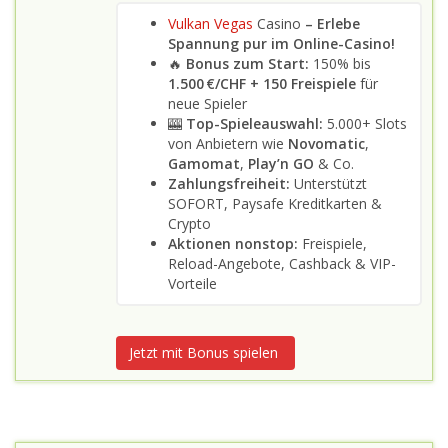
Vulkan Vegas
Casino
– Erlebe
Spannung pur im Online-Casino!
🔥
Bonus zum Start:
150% bis
1.500 €/CHF + 150 Freispiele
für
neue Spieler
🎰
Top-Spieleauswahl:
5.000+ Slots
von Anbietern wie
Novomatic
,
Gamomat
,
Play’n GO
& Co.
Zahlungsfreiheit:
Unterstützt
SOFORT, Paysafe Kreditkarten &
Crypto
Aktionen nonstop:
Freispiele,
Reload-Angebote, Cashback & VIP-
Vorteile
Jetzt mit Bonus spielen