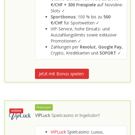
€/CHF + 300 Freispiele
auf Novoline-
Slots ✓
Sportbonus:
100 % bis zu
500
€/CHF
für Sportwetten ✓
VIP-Service, hohe Einsatz- und
Auszahlungslimits sowie exklusive
Promotionen ✓
Zahlungen per
Revolut
,
Google Pay
,
Crypto, Kreditkarten und
SOFORT
✓
Jetzt mit Bonus spielen
Premium
online
VIPLuck
Spielcasino in
Ingelsdorf
VIPLuck
Spielcasino: Luxus,