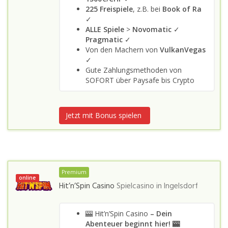
225 Freispiele
, z.B. bei
Book of Ra
✓
ALLE Spiele
>
Novomatic
✓
Pragmatic
✓
Von den Machern von
VulkanVegas
✓
Gute Zahlungsmethoden von
SOFORT über Paysafe bis Crypto
Jetzt mit Bonus spielen
Premium
online
Hit’n’Spin Casino
Spielcasino in
Ingelsdorf
🎰 Hit’n’Spin Casino
– Dein
Abenteuer beginnt hier! 🎰