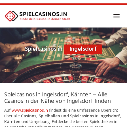
Skip
to
main
Toggl
content
navig
Spielcasinos in
Ingelsdorf
Spielcasinos in Ingelsdorf, Kärnten – Alle
Casinos in der Nähe von Ingelsdorf finden
Auf
www.spielcasinos.in
findest du eine umfassende Übersicht
über alle
Casinos, Spielhallen und Spielcasinos
in
Ingelsdorf,
Kärnten
und Umgebung. Entdecke die besten Spielotheken in