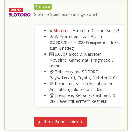
Premium
online
Slotoro
Spielcasino in
Ingelsdorf
⭐
Slotoro
– Für echte Casino-Bosse!
🔥 Willkommensdeal: Bis zu
2.500 €/CHF + 250 Freispiele –
direkt
zum Einstieg
🎰 5.000+ Slots & Klassiker:
Novoline, Gamomat, Pragmatic &
mehr
💳 Zahl easy mit
SOFORT
,
Paysafecard
, Crypto, Neteller & Co.
💸 Keine Limits – ob Einsatz oder
Auszahlung, du entscheidest
🏆 Freispiele, Reloads, Cashback &
VIP-Level mit echtem Respekt
Jetzt mit Bonus spielen