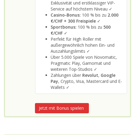
Exklusivität und erstklassiger VIP-
Service auf höchstem Niveau ✓
Casino-Bonus:
100 % bis zu
2.000
€/CHF + 300 Freispiele
✓
Sportbonus:
100 % bis zu
500
€/CHF
✓
Perfekt für High Roller mit
außergewöhnlich hohen Ein- und
Auszahlungslimits ✓
Über 5.000 Spiele von Novomatic,
Pragmatic Play, Gamomat und
weiteren Top-Studios ✓
Zahlungen über
Revolut
,
Google
Pay
, Crypto, Visa, Mastercard und E-
Wallets ✓
Jetzt mit Bonus spielen