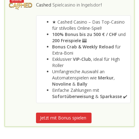
online
Cashed
Spielcasino in
Ingelsdorf
★ Cashed Casino – Das Top-Casino
für stilvolles Online-Spiel!
100% Bonus bis zu 500 €
/ CHF
und
200 Freispiele
🎰
Bonus Crab & Weekly Reload
für
Extra-Boni
Exklusiver
VIP-Club
, ideal für High
Roller
Umfangreiche Auswahl an
Automatenspielen wie
Merkur
,
Novoline
&
Bally
Einfache Zahlungen mit
Sofortüberweisung
&
Sparkasse
✔️
Jetzt mit Bonus spielen