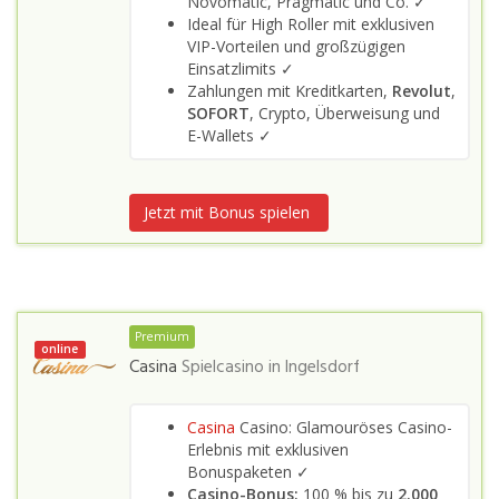
Novomatic, Pragmatic und Co. ✓
Ideal für High Roller mit exklusiven
VIP-Vorteilen und großzügigen
Einsatzlimits ✓
Zahlungen mit Kreditkarten,
Revolut
,
SOFORT
, Crypto, Überweisung und
E-Wallets ✓
Jetzt mit Bonus spielen
Premium
online
Casina
Spielcasino in
Ingelsdorf
Casina
Casino: Glamouröses Casino-
Erlebnis mit exklusiven
Bonuspaketen ✓
Casino-Bonus:
100 % bis zu
2.000