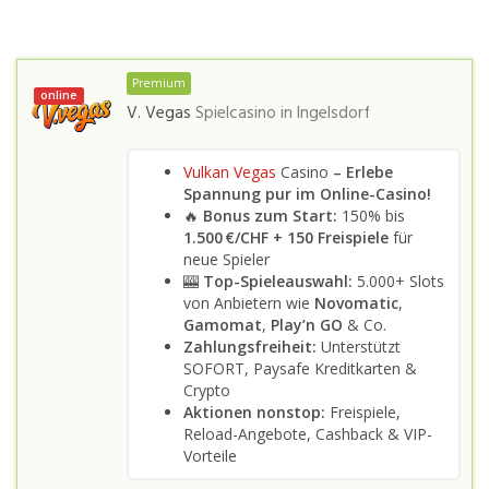
Premium
online
V. Vegas
Spielcasino in
Ingelsdorf
Vulkan Vegas
Casino
– Erlebe
Spannung pur im Online-Casino!
🔥
Bonus zum Start:
150% bis
1.500 €/CHF + 150 Freispiele
für
neue Spieler
🎰
Top-Spieleauswahl:
5.000+ Slots
von Anbietern wie
Novomatic
,
Gamomat
,
Play’n GO
& Co.
Zahlungsfreiheit:
Unterstützt
SOFORT, Paysafe Kreditkarten &
Crypto
Aktionen nonstop:
Freispiele,
Reload-Angebote, Cashback & VIP-
Vorteile