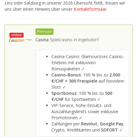
Linz oder Salzburg in unserer 2026 Übersicht fehlt, freuen wir
uns über einen Hinweis über unser
Kontaktformular
.
Premium
online
Casina
Spielcasino in
Ingelsdorf
Casina Casino: Glamouröses Casino-
Erlebnis mit exklusiven
Bonuspaketen ✓
Casino-Bonus:
100 % bis zu
2.000
€/CHF + 300 Freispiele
auf Novoline-
Slots ✓
Sportbonus:
100 % bis zu
500
€/CHF
für Sportwetten ✓
VIP-Service, hohe Einsatz- und
Auszahlungslimits sowie exklusive
Promotionen ✓
Zahlungen per
Revolut
,
Google Pay
,
Crypto, Kreditkarten und
SOFORT
✓