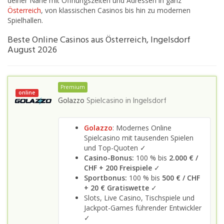
deiner Nähe mit Öffnungszeiten und Adressen in ganz
Österreich
, von klassischen Casinos bis hin zu modernen
Spielhallen.
Beste Online Casinos aus Österreich, Ingelsdorf
August 2026
Premium
online
Golazzo
Spielcasino in
Ingelsdorf
Golazzo
: Modernes Online
Spielcasino mit tausenden Spielen
und Top-Quoten ✓
Casino-Bonus:
100 % bis
2.000 € /
CHF + 200 Freispiele
✓
Sportbonus:
100 % bis
500 € / CHF
+ 20 € Gratiswette
✓
Slots, Live Casino, Tischspiele und
Jackpot-Games führender Entwickler
✓