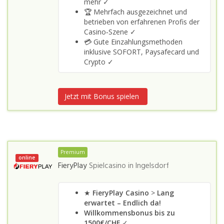
mehr ✓
🏆 Mehrfach ausgezeichnet und
betrieben von erfahrenen Profis der
Casino‑Szene ✓
💳 Gute Einzahlungsmethoden
inklusive SOFORT, Paysafecard und
Crypto ✓
Jetzt mit Bonus spielen
Premium
online
FieryPlay
Spielcasino in
Ingelsdorf
★
FieryPlay Casino
>
Lang
erwartet – Endlich da!
Willkommensbonus bis zu
1500€/CHF
✓