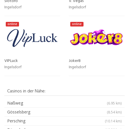
Slotoro
V. Vegas
Ingelsdorf
Ingelsdorf
online
online
VIPLuck
Joker8
Ingelsdorf
Ingelsdorf
Casinos in der Nähe:
Naßweg
(6.95 km)
Gösselsberg
(8.54 km)
Persching
(10.14 km)