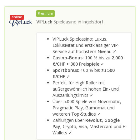
Premium
online
VIPLuck
Spielcasino in
Ingelsdorf
VIPLuck Spielcasino: Luxus,
Exklusivität und erstklassiger VIP-
Service auf höchstem Niveau ✓
Casino-Bonus:
100 % bis zu
2.000
€/CHF + 300 Freispiele
✓
Sportbonus:
100 % bis zu
500
€/CHF
✓
Perfekt für High Roller mit
außergewöhnlich hohen Ein- und
Auszahlungslimits ✓
Über 5.000 Spiele von Novomatic,
Pragmatic Play, Gamomat und
weiteren Top-Studios ✓
Zahlungen über
Revolut
,
Google
Pay
, Crypto, Visa, Mastercard und E-
Wallets ✓