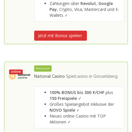
Zahlungen über
Revolut
,
Google
Pay
, Crypto, Visa, Mastercard und E-
Wallets ✓
Jetzt mit Bonus spielen
Premium
online
National Casino
Spielcasino in
Gösselsberg
100% BONUS bis 300 €/CHF
plus
150 Freispiele
✓
Großes Spielangebot inklusive der
NOVO Spiele
✓
Neues online Casino mit TOP
Aktionen ✓