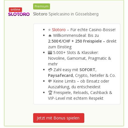
Premium
online
Slotoro
Spielcasino in
Gösselsberg
⭐
Slotoro
– Für echte Casino-Bosse!
🔥 Willkommensdeal: Bis zu
2.500 €/CHF + 250 Freispiele –
direkt
zum Einstieg
🎰 5.000+ Slots & Klassiker:
Novoline, Gamomat, Pragmatic &
mehr
💳 Zahl easy mit
SOFORT
,
Paysafecard
, Crypto, Neteller & Co.
💸 Keine Limits – ob Einsatz oder
Auszahlung, du entscheidest
🏆 Freispiele, Reloads, Cashback &
VIP-Level mit echtem Respekt
Jetzt mit Bonus spielen