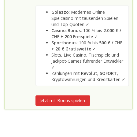
Golazzo
: Modernes Online
Spielcasino mit tausenden Spielen
und Top-Quoten ✓
Casino-Bonus:
100 % bis
2.000 € /
CHF + 200 Freispiele
✓
Sportbonus:
100 % bis
500 € / CHF
+ 20 € Gratiswette
✓
Slots, Live Casino, Tischspiele und
Jackpot-Games führender Entwickler
✓
Zahlungen mit
Revolut
,
SOFORT
,
Kryptowährungen und Kreditkarten ✓
Jetzt mit Bonus spielen