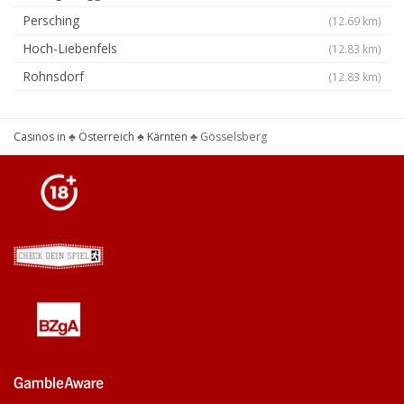
Persching
(12.69 km)
Hoch-Liebenfels
(12.83 km)
Rohnsdorf
(12.83 km)
Casinos in
♣
Österreich
♣
Kärnten
♣
Gösselsberg