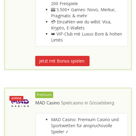
200 Freispiele
🎰 5.500+ Games: Novo, Merkur,
Pragmatic & mehr
💳 Einzahlen wie du willst: Visa,
Krypto, E-Wallets
👑 VIP-Club mit Luxus-Boni & hohen
Limits
Jetzt mit Bonus spielen
Premium
online
MAD Casino
Spielcasino in
Gösselsberg
MAD Casino: Premium Casino und
Sportwetten für anspruchsvolle
Spieler ✓