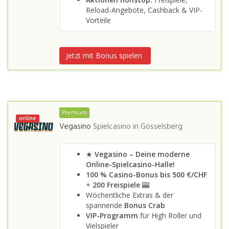
Reload-Angebote, Cashback & VIP-
Vorteile
Jetzt mit Bonus spielen
Premium
online
Vegasino
Spielcasino in
Gösselsberg
★
Vegasino – Deine moderne
Online-Spielcasino-Halle!
100 % Casino-Bonus bis 500 €/CHF
+
200 Freispiele
🎰
Wöchentliche Extras & der
spannende
Bonus Crab
VIP-Programm
für High Roller und
Vielspieler