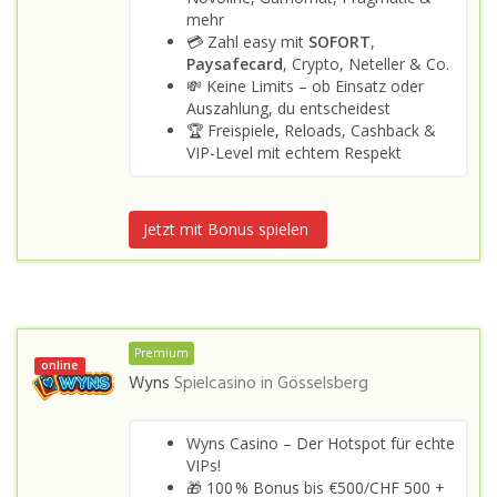
mehr
💳 Zahl easy mit
SOFORT
,
Paysafecard
, Crypto, Neteller & Co.
💸 Keine Limits – ob Einsatz oder
Auszahlung, du entscheidest
🏆 Freispiele, Reloads, Cashback &
VIP-Level mit echtem Respekt
Jetzt mit Bonus spielen
Premium
online
Wyns
Spielcasino in
Gösselsberg
Wyns Casino – Der Hotspot für echte
VIPs!
🎁 100 % Bonus bis €500/CHF 500 +