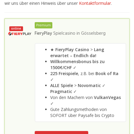
wir uns über einen Hinweis über unser
Kontaktformular
.
Premium
online
FieryPlay
Spielcasino in
Gösselsberg
★
FieryPlay Casino
>
Lang
erwartet – Endlich da!
Willkommensbonus bis zu
1500€/CHF
✓
225 Freispiele
, z.B. bei
Book of Ra
✓
ALLE Spiele
>
Novomatic
✓
Pragmatic
✓
Von den Machern von
VulkanVegas
✓
Gute Zahlungsmethoden von
SOFORT über Paysafe bis Crypto