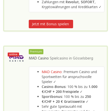
Zahlungen mit
Revolut
,
SOFORT
,
Kryptowährungen und Kreditkarten ✓
Jetzt mit Bonus spielen
Premium
online
MAD Casino
Spielcasino in
Gösselsberg
MAD Casino
: Premium Casino und
Sportwetten für anspruchsvolle
Spieler ✓
Casino-Bonus:
100 % bis zu
1.000
€/CHF + 200 Freispiele
✓
Sportbonus:
100 % bis zu
250
€/CHF + 20 € Gratiswette
✓
Sehr gute Spielausahl mit