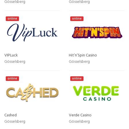
Gösselsberg
Gösselsberg
online
online
VIPLuck
Hit’n’Spin Casino
Gösselsberg
Gösselsberg
online
online
Cashed
Verde Casino
Gösselsberg
Gösselsberg