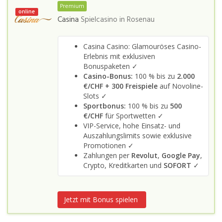
Premium
online
Casina
Spielcasino in
Rosenau
Casina Casino: Glamouröses Casino-
Erlebnis mit exklusiven
Bonuspaketen ✓
Casino-Bonus:
100 % bis zu
2.000
€/CHF + 300 Freispiele
auf Novoline-
Slots ✓
Sportbonus:
100 % bis zu
500
€/CHF
für Sportwetten ✓
VIP-Service, hohe Einsatz- und
Auszahlungslimits sowie exklusive
Promotionen ✓
Zahlungen per
Revolut
,
Google Pay
,
Crypto, Kreditkarten und
SOFORT
✓
Jetzt mit Bonus spielen