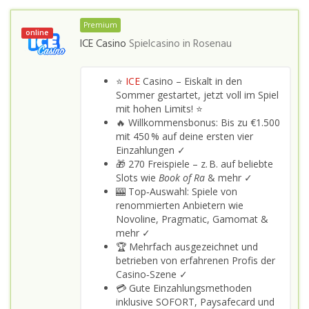
Premium
online
ICE Casino
Spielcasino in
Rosenau
⭐
ICE
Casino – Eiskalt in den
Sommer gestartet, jetzt voll im Spiel
mit hohen Limits! ⭐
🔥 Willkommensbonus: Bis zu €1.500
mit 450 % auf deine ersten vier
Einzahlungen ✓
🎁 270 Freispiele – z. B. auf beliebte
Slots wie
Book of Ra
& mehr ✓
🎰 Top‑Auswahl: Spiele von
renommierten Anbietern wie
Novoline, Pragmatic, Gamomat &
mehr ✓
🏆 Mehrfach ausgezeichnet und
betrieben von erfahrenen Profis der
Casino‑Szene ✓
💳 Gute Einzahlungsmethoden
inklusive SOFORT, Paysafecard und