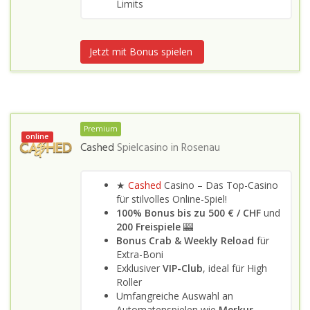
Limits
Jetzt mit Bonus spielen
Premium
online
Cashed
Spielcasino in
Rosenau
★
Cashed
Casino – Das Top-Casino
für stilvolles Online-Spiel!
100% Bonus bis zu 500 €
/ CHF
und
200 Freispiele
🎰
Bonus Crab & Weekly Reload
für
Extra-Boni
Exklusiver
VIP-Club
, ideal für High
Roller
Umfangreiche Auswahl an
Automatenspielen wie
Merkur
,