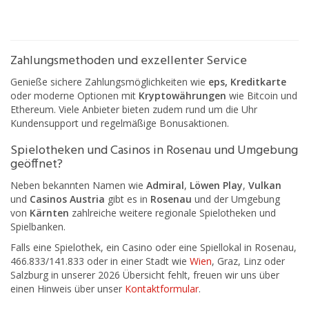
Zahlungsmethoden und exzellenter Service
Genieße sichere Zahlungsmöglichkeiten wie
eps, Kreditkarte
oder moderne Optionen mit
Kryptowährungen
wie Bitcoin und
Ethereum. Viele Anbieter bieten zudem rund um die Uhr
Kundensupport und regelmäßige Bonusaktionen.
Spielotheken und Casinos in Rosenau und Umgebung
geöffnet?
Neben bekannten Namen wie
Admiral
,
Löwen Play
,
Vulkan
und
Casinos Austria
gibt es in
Rosenau
und der Umgebung
von
Kärnten
zahlreiche weitere regionale Spielotheken und
Spielbanken.
Falls eine Spielothek, ein Casino oder eine Spiellokal in Rosenau,
466.833/141.833 oder in einer Stadt wie
Wien
, Graz, Linz oder
Salzburg in unserer 2026 Übersicht fehlt, freuen wir uns über
einen Hinweis über unser
Kontaktformular
.