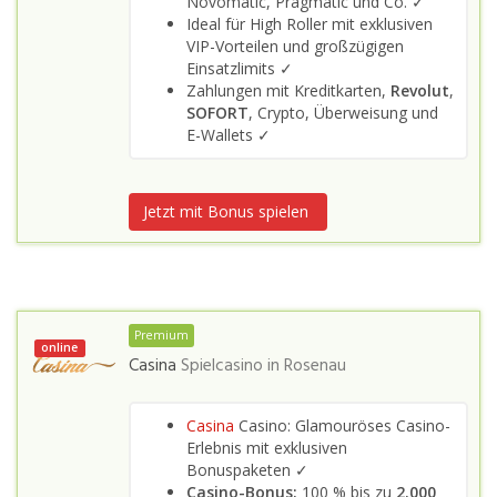
Novomatic, Pragmatic und Co. ✓
Ideal für High Roller mit exklusiven
VIP-Vorteilen und großzügigen
Einsatzlimits ✓
Zahlungen mit Kreditkarten,
Revolut
,
SOFORT
, Crypto, Überweisung und
E-Wallets ✓
Jetzt mit Bonus spielen
Premium
online
Casina
Spielcasino in
Rosenau
Casina
Casino: Glamouröses Casino-
Erlebnis mit exklusiven
Bonuspaketen ✓
Casino-Bonus:
100 % bis zu
2.000