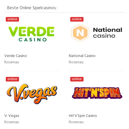
Beste Online Spielcasinos:
online
online
Verde Casino
National Casino
Rosenau
Rosenau
online
online
V. Vegas
Hit’n’Spin Casino
Rosenau
Rosenau