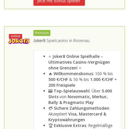
Jetzt mit Bonus spielen
Premium
online
Joker8
Spielcasino in
Rosenau
⭐
Joker8 Online Spielhalle –
Ultimatives Casino-Vergnügen
ohne Grenzen!
⭐
🔥
Willkommensbonus
: 100 % bis
500 €/CHF
& 50 % bis
1.000 €/CHF
+
200 Freispiele
🎰
Top-Spielauswahl
: Über
5.600
Slots
von
Novomatic, Merkur,
Bally & Pragmatic Play
💳
Sichere Zahlungsmethoden
:
Akzeptiert
Visa, Mastercard &
Kryptowährungen
🏆
Exklusive Extras
: Regelmäßige