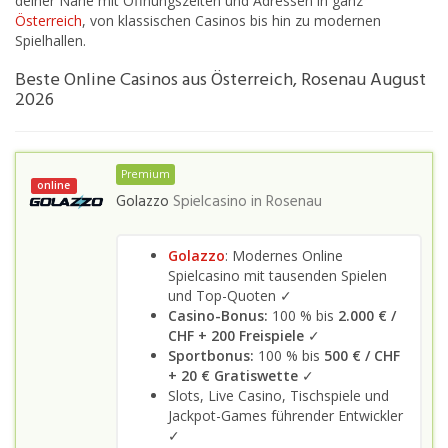
deiner Nähe mit Öffnungszeiten und Adressen in ganz
Österreich
, von klassischen Casinos bis hin zu modernen
Spielhallen.
Beste Online Casinos aus Österreich, Rosenau August
2026
Premium
online
Golazzo
Spielcasino in
Rosenau
Golazzo
: Modernes Online
Spielcasino mit tausenden Spielen
und Top-Quoten ✓
Casino-Bonus:
100 % bis
2.000 € /
CHF + 200 Freispiele
✓
Sportbonus:
100 % bis
500 € / CHF
+ 20 € Gratiswette
✓
Slots, Live Casino, Tischspiele und
Jackpot-Games führender Entwickler
✓