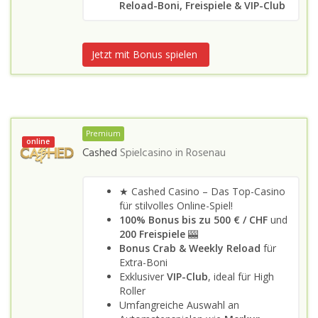
Reload-Boni, Freispiele & VIP-Club
Jetzt mit Bonus spielen
Premium
online
Cashed
Spielcasino in
Rosenau
★ Cashed Casino – Das Top-Casino
für stilvolles Online-Spiel!
100% Bonus bis zu 500 €
/ CHF
und
200 Freispiele
🎰
Bonus Crab & Weekly Reload
für
Extra-Boni
Exklusiver
VIP-Club
, ideal für High
Roller
Umfangreiche Auswahl an