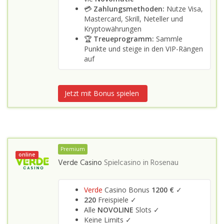
💳
Zahlungsmethoden:
Nutze Visa,
Mastercard, Skrill, Neteller und
Kryptowährungen
🏆
Treueprogramm:
Sammle
Punkte und steige in den VIP-Rängen
auf
Jetzt mit Bonus spielen
Premium
online
Verde Casino
Spielcasino in
Rosenau
Verde
Casino Bonus
1200 €
✓
220
Freispiele ✓
Alle
NOVOLINE
Slots ✓
Keine Limits ✓