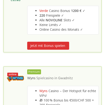
Verde
Casino Bonus
1200 €
✓
220
Freispiele ✓
Alle
NOVOLINE
Slots ✓
Keine Limits ✓
Online Casino des Monats ✓
Jetzt mit Bonus spielen
Premium
online
Wyns
Spielcasino in
Gwadnitz
Wyns
Casino – Der Hotspot für echte
VIPs!
🎁 100 % Bonus bis €500/CHF 500 +
200 Freispiele