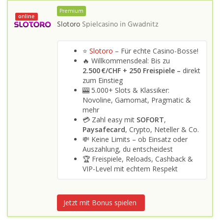
Premium
online
Slotoro
Spielcasino in
Gwadnitz
⭐
Slotoro
– Für echte Casino-Bosse!
🔥 Willkommensdeal: Bis zu
2.500 €/CHF + 250 Freispiele –
direkt
zum Einstieg
🎰 5.000+ Slots & Klassiker:
Novoline, Gamomat, Pragmatic &
mehr
💳 Zahl easy mit
SOFORT
,
Paysafecard
, Crypto, Neteller & Co.
💸 Keine Limits – ob Einsatz oder
Auszahlung, du entscheidest
🏆 Freispiele, Reloads, Cashback &
VIP-Level mit echtem Respekt
Jetzt mit Bonus spielen