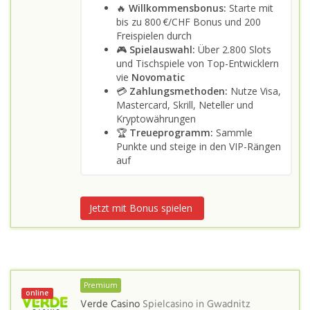
🔥
Willkommensbonus:
Starte mit
bis zu 800 €/CHF Bonus und 200
Freispielen durch
🎮
Spielauswahl:
Über 2.800 Slots
und Tischspiele von Top-Entwicklern
vie
Novomatic
💳
Zahlungsmethoden:
Nutze Visa,
Mastercard, Skrill, Neteller und
Kryptowährungen
🏆
Treueprogramm:
Sammle
Punkte und steige in den VIP-Rängen
auf
Jetzt mit Bonus spielen
Premium
online
Verde Casino
Spielcasino in
Gwadnitz