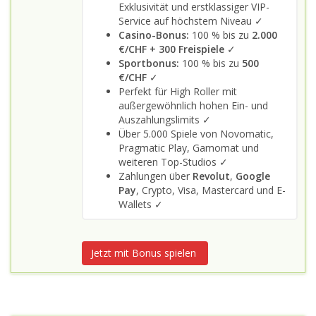
Exklusivität und erstklassiger VIP-
Service auf höchstem Niveau ✓
Casino-Bonus:
100 % bis zu
2.000
€/CHF + 300 Freispiele
✓
Sportbonus:
100 % bis zu
500
€/CHF
✓
Perfekt für High Roller mit
außergewöhnlich hohen Ein- und
Auszahlungslimits ✓
Über 5.000 Spiele von Novomatic,
Pragmatic Play, Gamomat und
weiteren Top-Studios ✓
Zahlungen über
Revolut
,
Google
Pay
, Crypto, Visa, Mastercard und E-
Wallets ✓
Jetzt mit Bonus spielen