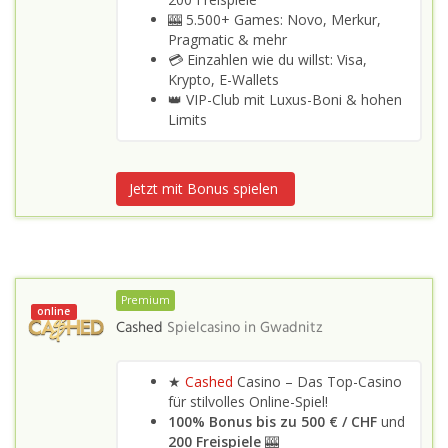
🎰 5.500+ Games: Novo, Merkur,
Pragmatic & mehr
💳 Einzahlen wie du willst: Visa,
Krypto, E-Wallets
👑 VIP-Club mit Luxus-Boni & hohen
Limits
Jetzt mit Bonus spielen
Premium
online
Cashed
Spielcasino in
Gwadnitz
★
Cashed
Casino – Das Top-Casino
für stilvolles Online-Spiel!
100% Bonus bis zu 500 €
/ CHF
und
200 Freispiele
🎰