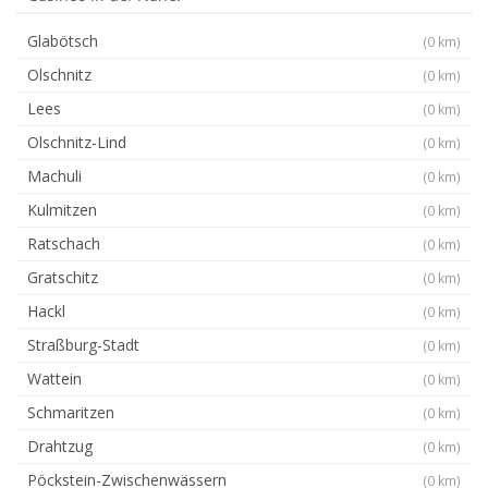
Glabötsch
(0 km)
Olschnitz
(0 km)
Lees
(0 km)
Olschnitz-Lind
(0 km)
Machuli
(0 km)
Kulmitzen
(0 km)
Ratschach
(0 km)
Gratschitz
(0 km)
Hackl
(0 km)
Straßburg-Stadt
(0 km)
Wattein
(0 km)
Schmaritzen
(0 km)
Drahtzug
(0 km)
Pöckstein-Zwischenwässern
(0 km)