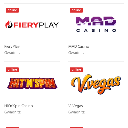
online
online
FieryPlay
MAD Casino
Gwadnitz
Gwadnitz
online
online
Hit’n’Spin Casino
V. Vegas
Gwadnitz
Gwadnitz