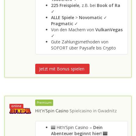
225 Freispiele
, z.B. bei
Book of Ra
✓
ALLE Spiele
>
Novomatic
✓
Pragmatic
✓
Von den Machern von
VulkanVegas
✓
Gute Zahlungsmethoden von
SOFORT über Paysafe bis Crypto
Jetzt mit Bonus spielen
Premium
online
Hit’n’Spin Casino
Spielcasino in
Gwadnitz
🎰 Hit’n’Spin Casino
– Dein
Abenteuer beginnt hier! 🎰