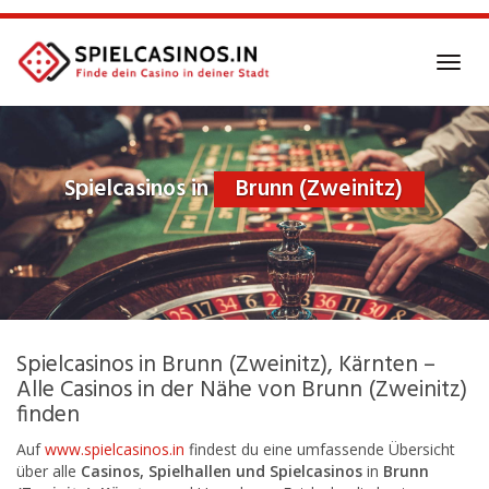
Skip
to
main
Toggl
content
navig
Spielcasinos in
Brunn (Zweinitz)
Spielcasinos in Brunn (Zweinitz), Kärnten –
Alle Casinos in der Nähe von Brunn (Zweinitz)
finden
Auf
www.spielcasinos.in
findest du eine umfassende Übersicht
über alle
Casinos, Spielhallen und Spielcasinos
in
Brunn