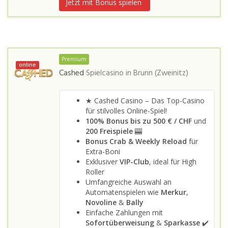
Jetzt mit Bonus spielen
Premium
online
Cashed
Spielcasino in
Brunn (Zweinitz)
★ Cashed Casino – Das Top-Casino
für stilvolles Online-Spiel!
100% Bonus bis zu 500 €
/ CHF
und
200 Freispiele
🎰
Bonus Crab & Weekly Reload
für
Extra-Boni
Exklusiver
VIP-Club
, ideal für High
Roller
Umfangreiche Auswahl an
Automatenspielen wie
Merkur
,
Novoline
&
Bally
Einfache Zahlungen mit
Sofortüberweisung
&
Sparkasse
✔️