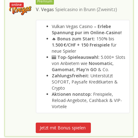
Premium
online
V. Vegas
Spielcasino in
Brunn (Zweinitz)
Vulkan Vegas Casino
– Erlebe
Spannung pur im Online-Casino!
🔥
Bonus zum Start:
150% bis
1.500 €/CHF + 150 Freispiele
für
neue Spieler
🎰
Top-Spieleauswahl:
5.000+ Slots
von Anbietern wie
Novomatic
,
Gamomat
,
Play’n GO
& Co.
Zahlungsfreiheit:
Unterstützt
SOFORT, Paysafe Kreditkarten &
Crypto
Aktionen nonstop:
Freispiele,
Reload-Angebote, Cashback & VIP-
Vorteile
Jetzt mit Bonus spielen