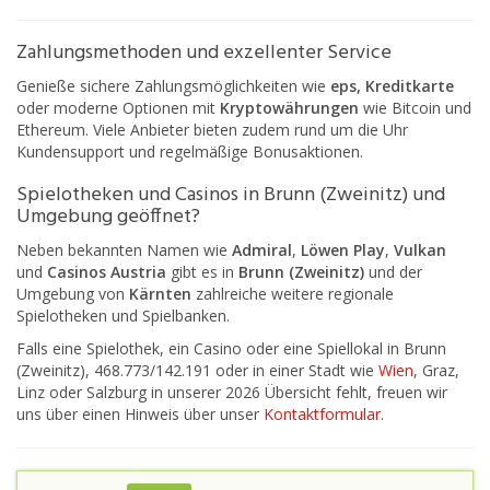
Zahlungsmethoden und exzellenter Service
Genieße sichere Zahlungsmöglichkeiten wie
eps, Kreditkarte
oder moderne Optionen mit
Kryptowährungen
wie Bitcoin und
Ethereum. Viele Anbieter bieten zudem rund um die Uhr
Kundensupport und regelmäßige Bonusaktionen.
Spielotheken und Casinos in Brunn (Zweinitz) und
Umgebung geöffnet?
Neben bekannten Namen wie
Admiral
,
Löwen Play
,
Vulkan
und
Casinos Austria
gibt es in
Brunn (Zweinitz)
und der
Umgebung von
Kärnten
zahlreiche weitere regionale
Spielotheken und Spielbanken.
Falls eine Spielothek, ein Casino oder eine Spiellokal in Brunn
(Zweinitz), 468.773/142.191 oder in einer Stadt wie
Wien
, Graz,
Linz oder Salzburg in unserer 2026 Übersicht fehlt, freuen wir
uns über einen Hinweis über unser
Kontaktformular
.