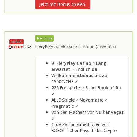
Jetzt mit Bonus spielen
Premium
online
FieryPlay
Spielcasino in
Brunn (Zweinitz)
★
FieryPlay Casino
>
Lang
erwartet – Endlich da!
Willkommensbonus bis zu
1500€/CHF
✓
225 Freispiele
, z.B. bei
Book of Ra
✓
ALLE Spiele
>
Novomatic
✓
Pragmatic
✓
Von den Machern von
VulkanVegas
✓
Gute Zahlungsmethoden von
SOFORT über Paysafe bis Crypto