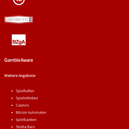
Weitere Angebote:
Spielhallen
Spielotheken
Casinos
Bitcoin Automaten
Spielbanken
Shisha Bars