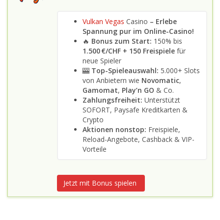
Vulkan Vegas
Casino
– Erlebe
Spannung pur im Online-Casino!
🔥
Bonus zum Start:
150% bis
1.500 €/CHF + 150 Freispiele
für
neue Spieler
🎰
Top-Spieleauswahl:
5.000+ Slots
von Anbietern wie
Novomatic
,
Gamomat
,
Play’n GO
& Co.
Zahlungsfreiheit:
Unterstützt
SOFORT, Paysafe Kreditkarten &
Crypto
Aktionen nonstop:
Freispiele,
Reload-Angebote, Cashback & VIP-
Vorteile
Jetzt mit Bonus spielen