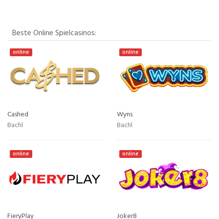
Beste Online Spielcasinos:
online
online
Cashed
Wyns
Bachl
Bachl
online
online
FieryPlay
Joker8