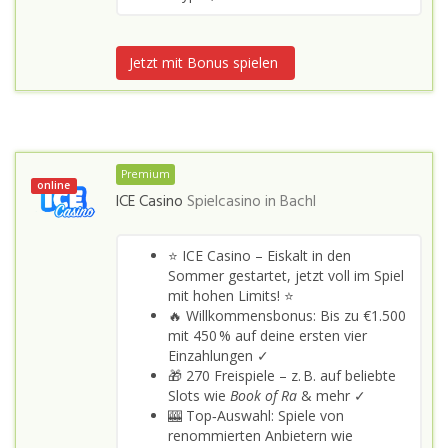
Jetzt mit Bonus spielen
Premium
online
ICE Casino
Spielcasino in
Bachl
⭐ ICE Casino – Eiskalt in den
Sommer gestartet, jetzt voll im Spiel
mit hohen Limits! ⭐
🔥 Willkommensbonus: Bis zu €1.500
mit 450 % auf deine ersten vier
Einzahlungen ✓
🎁 270 Freispiele – z. B. auf beliebte
Slots wie
Book of Ra
& mehr ✓
🎰 Top‑Auswahl: Spiele von
renommierten Anbietern wie