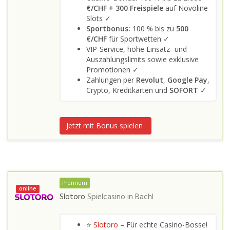
€/CHF + 300 Freispiele
auf Novoline-
Slots ✓
Sportbonus:
100 % bis zu
500
€/CHF
für Sportwetten ✓
VIP-Service, hohe Einsatz- und
Auszahlungslimits sowie exklusive
Promotionen ✓
Zahlungen per
Revolut
,
Google Pay
,
Crypto, Kreditkarten und
SOFORT
✓
Jetzt mit Bonus spielen
Premium
online
Slotoro
Spielcasino in
Bachl
⭐
Slotoro
– Für echte Casino-Bosse!