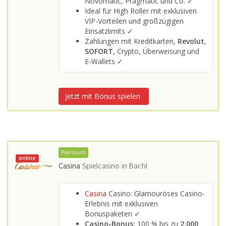
Novomatic, Pragmatic und Co. ✓
Ideal für High Roller mit exklusiven
VIP-Vorteilen und großzügigen
Einsatzlimits ✓
Zahlungen mit Kreditkarten,
Revolut
,
SOFORT
, Crypto, Überweisung und
E-Wallets ✓
Jetzt mit Bonus spielen
Premium
online
Casina
Spielcasino in
Bachl
Casina
Casino: Glamouröses Casino-
Erlebnis mit exklusiven
Bonuspaketen ✓
Casino-Bonus:
100 % bis zu
2.000