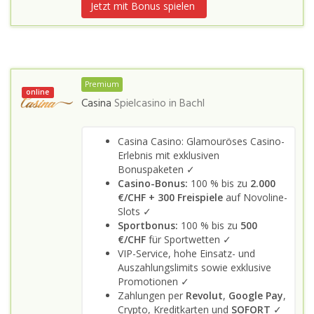
Jetzt mit Bonus spielen
Premium
online
Casina
Spielcasino in
Bachl
Casina Casino: Glamouröses Casino-
Erlebnis mit exklusiven
Bonuspaketen ✓
Casino-Bonus:
100 % bis zu
2.000
€/CHF + 300 Freispiele
auf Novoline-
Slots ✓
Sportbonus:
100 % bis zu
500
€/CHF
für Sportwetten ✓
VIP-Service, hohe Einsatz- und
Auszahlungslimits sowie exklusive
Promotionen ✓
Zahlungen per
Revolut
,
Google Pay
,
Crypto, Kreditkarten und
SOFORT
✓