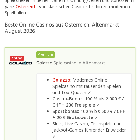
Spielotheken in deiner Nähe mit Öffnungszeiten und Adressen in
ganz
Österreich
, von klassischen Casinos bis hin zu modernen
Spielhallen.
Beste Online Casinos aus Österreich, Altenmarkt
August 2026
Premium
online
Golazzo
Spielcasino in
Altenmarkt
Golazzo
: Modernes Online
Spielcasino mit tausenden Spielen
und Top-Quoten ✓
Casino-Bonus:
100 % bis
2.000 € /
CHF + 200 Freispiele
✓
Sportbonus:
100 % bis
500 € / CHF
+ 20 € Gratiswette
✓
Slots, Live Casino, Tischspiele und
Jackpot-Games führender Entwickler
✓