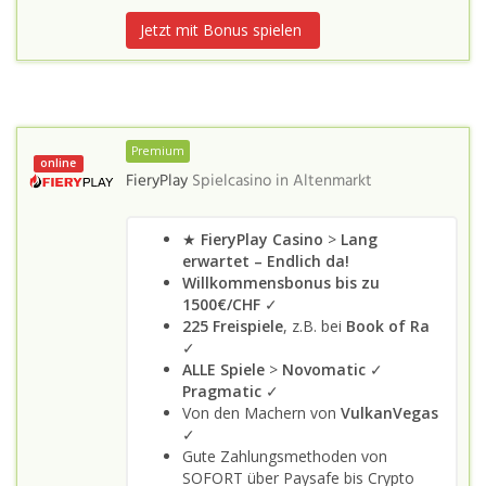
Jetzt mit Bonus spielen
Premium
online
FieryPlay
Spielcasino in
Altenmarkt
★
FieryPlay Casino
>
Lang
erwartet – Endlich da!
Willkommensbonus bis zu
1500€/CHF
✓
225 Freispiele
, z.B. bei
Book of Ra
✓
ALLE Spiele
>
Novomatic
✓
Pragmatic
✓
Von den Machern von
VulkanVegas
✓
Gute Zahlungsmethoden von
SOFORT über Paysafe bis Crypto