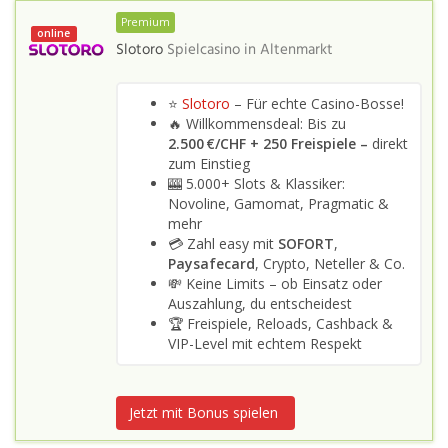
Premium
online
Slotoro
Spielcasino in
Altenmarkt
⭐
Slotoro
– Für echte Casino-Bosse!
🔥 Willkommensdeal: Bis zu
2.500 €/CHF + 250 Freispiele –
direkt
zum Einstieg
🎰 5.000+ Slots & Klassiker:
Novoline, Gamomat, Pragmatic &
mehr
💳 Zahl easy mit
SOFORT
,
Paysafecard
, Crypto, Neteller & Co.
💸 Keine Limits – ob Einsatz oder
Auszahlung, du entscheidest
🏆 Freispiele, Reloads, Cashback &
VIP-Level mit echtem Respekt
Jetzt mit Bonus spielen