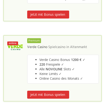
Jetzt mit Bonus spielen
Premium
online
Verde Casino
Spielcasino in
Altenmarkt
Verde Casino Bonus
1200 €
✓
220
Freispiele ✓
Alle
NOVOLINE
Slots ✓
Keine Limits ✓
Online Casino des Monats ✓
Jetzt mit Bonus spielen