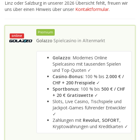
Linz oder Salzburg in unserer 2026 Übersicht fehlt, freuen wir
uns über einen Hinweis über unser
Kontaktformular
.
Premium
online
Golazzo
Spielcasino in
Altenmarkt
Golazzo
: Modernes Online
Spielcasino mit tausenden Spielen
und Top-Quoten ✓
Casino-Bonus:
100 % bis
2.000 € /
CHF + 200 Freispiele
✓
Sportbonus:
100 % bis
500 € / CHF
+ 20 € Gratiswette
✓
Slots, Live Casino, Tischspiele und
Jackpot-Games führender Entwickler
✓
Zahlungen mit
Revolut
,
SOFORT
,
Kryptowährungen und Kreditkarten ✓