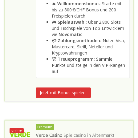
🔥
Willkommensbonus:
Starte mit
bis zu 800 €/CHF Bonus und 200
Freispielen durch
🎮
Spielauswahl:
Über 2.800 Slots
und Tischspiele von Top-Entwicklern
vie
Novomatic
💳
Zahlungsmethoden:
Nutze Visa,
Mastercard, Skrill, Neteller und
Kryptowährungen
🏆
Treueprogramm:
Sammle
Punkte und steige in den VIP-Rängen
auf
Jetzt mit Bonus spielen
Premium
online
Verde Casino
Spielcasino in
Altenmarkt