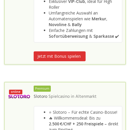
Exklusiver
VIP-Club
, ideal für High
Roller
Umfangreiche Auswahl an
Automatenspielen wie
Merkur
,
Novoline
&
Bally
Einfache Zahlungen mit
Sofortüberweisung
&
Sparkasse
✔️
Jetzt mit Bonus spielen
Premium
online
Slotoro
Spielcasino in
Altenmarkt
⭐ Slotoro – Für echte Casino-Bosse!
🔥 Willkommensdeal: Bis zu
2.500 €/CHF + 250 Freispiele –
direkt
zum Einstieg