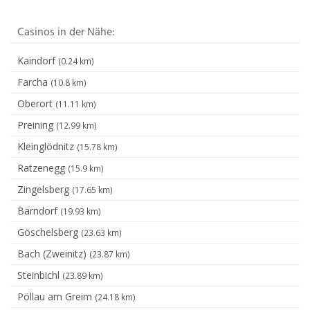
Casinos in der Nähe:
Kaindorf
(0.24 km)
Farcha
(10.8 km)
Oberort
(11.11 km)
Preining
(12.99 km)
Kleinglödnitz
(15.78 km)
Ratzenegg
(15.9 km)
Zingelsberg
(17.65 km)
Bärndorf
(19.93 km)
Göschelsberg
(23.63 km)
Bach (Zweinitz)
(23.87 km)
Steinbichl
(23.89 km)
Pöllau am Greim
(24.18 km)