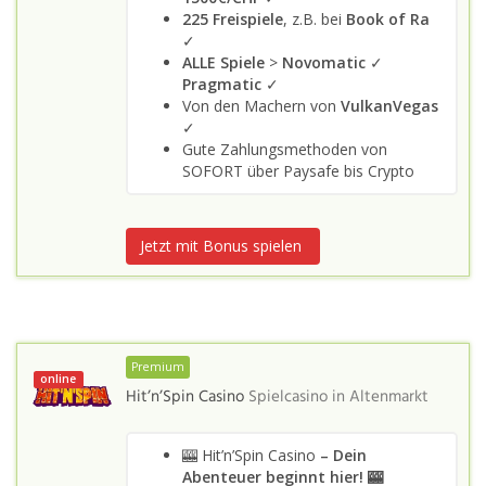
225 Freispiele
, z.B. bei
Book of Ra
✓
ALLE Spiele
>
Novomatic
✓
Pragmatic
✓
Von den Machern von
VulkanVegas
✓
Gute Zahlungsmethoden von
SOFORT über Paysafe bis Crypto
Jetzt mit Bonus spielen
Premium
online
Hit’n’Spin Casino
Spielcasino in
Altenmarkt
🎰 Hit’n’Spin Casino
– Dein
Abenteuer beginnt hier! 🎰