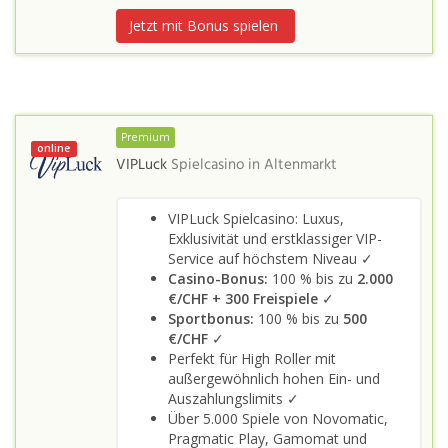
Jetzt mit Bonus spielen
Premium
online
VIPLuck
Spielcasino in
Altenmarkt
VIPLuck Spielcasino: Luxus,
Exklusivität und erstklassiger VIP-
Service auf höchstem Niveau ✓
Casino-Bonus:
100 % bis zu
2.000
€/CHF + 300 Freispiele
✓
Sportbonus:
100 % bis zu
500
€/CHF
✓
Perfekt für High Roller mit
außergewöhnlich hohen Ein- und
Auszahlungslimits ✓
Über 5.000 Spiele von Novomatic,
Pragmatic Play, Gamomat und