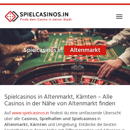
Skip
to
main
Toggl
content
navig
Spielcasinos in
Altenmarkt
Spielcasinos in Altenmarkt, Kärnten – Alle
Casinos in der Nähe von Altenmarkt finden
Auf
www.spielcasinos.in
findest du eine umfassende Übersicht
über alle
Casinos, Spielhallen und Spielcasinos
in
Altenmarkt, Kärnten
und Umgebung. Entdecke die besten