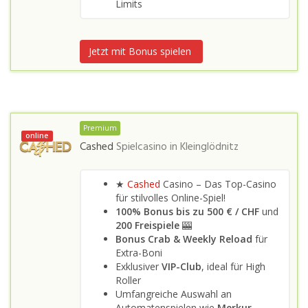
Limits
Jetzt mit Bonus spielen
Premium
online
Cashed
Spielcasino in
Kleinglödnitz
★
Cashed
Casino – Das Top-Casino
für stilvolles Online-Spiel!
100% Bonus bis zu 500 €
/ CHF
und
200 Freispiele
🎰
Bonus Crab & Weekly Reload
für
Extra-Boni
Exklusiver
VIP-Club
, ideal für High
Roller
Umfangreiche Auswahl an
Automatenspielen wie
Merkur
,