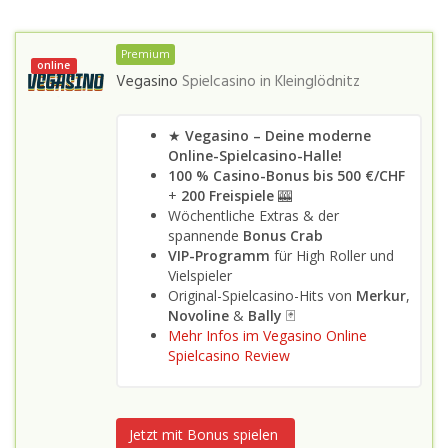
Premium
online
Vegasino
Spielcasino in
Kleinglödnitz
★
Vegasino – Deine moderne
Online-Spielcasino-Halle!
100 % Casino-Bonus bis 500 €/CHF
+
200 Freispiele
🎰
Wöchentliche Extras & der
spannende
Bonus Crab
VIP-Programm
für High Roller und
Vielspieler
Original-Spielcasino-Hits von
Merkur
,
Novoline
&
Bally
🃏
Mehr Infos im Vegasino Online
Spielcasino Review
Jetzt mit Bonus spielen