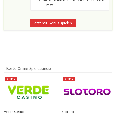
Limits
Jetzt mit Bonus spielen
Beste Online Spielcasinos:
online
online
Verde Casino
Slotoro