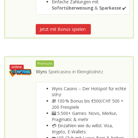
Einfache Zahlungen mit
Sofortüberweisung
&
Sparkasse
✔️
Jetzt mit Bonus spielen
Premium
online
Wyns
Spielcasino in
Kleinglödnitz
Wyns Casino – Der Hotspot für echte
VIPs!
🎁 100 % Bonus bis €500/CHF 500 +
200 Freispiele
🎰 5.500+ Games: Novo, Merkur,
Pragmatic & mehr
💳 Einzahlen wie du willst: Visa,
Krypto, E-Wallets
👑 VIP-Club mit Luxus-Boni & hohen