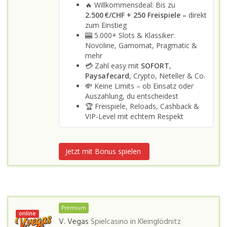
🔥 Willkommensdeal: Bis zu
2.500 €/CHF + 250 Freispiele –
direkt
zum Einstieg
🎰 5.000+ Slots & Klassiker:
Novoline, Gamomat, Pragmatic &
mehr
💳 Zahl easy mit
SOFORT
,
Paysafecard
, Crypto, Neteller & Co.
💸 Keine Limits – ob Einsatz oder
Auszahlung, du entscheidest
🏆 Freispiele, Reloads, Cashback &
VIP-Level mit echtem Respekt
Jetzt mit Bonus spielen
Premium
online
V. Vegas
Spielcasino in
Kleinglödnitz