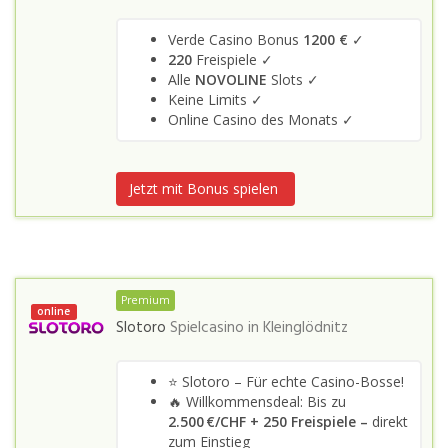
Verde Casino Bonus
1200 €
✓
220
Freispiele ✓
Alle
NOVOLINE
Slots ✓
Keine Limits ✓
Online Casino des Monats ✓
Jetzt mit Bonus spielen
Premium
online
Slotoro
Spielcasino in
Kleinglödnitz
⭐ Slotoro – Für echte Casino-Bosse!
🔥 Willkommensdeal: Bis zu
2.500 €/CHF + 250 Freispiele –
direkt
zum Einstieg