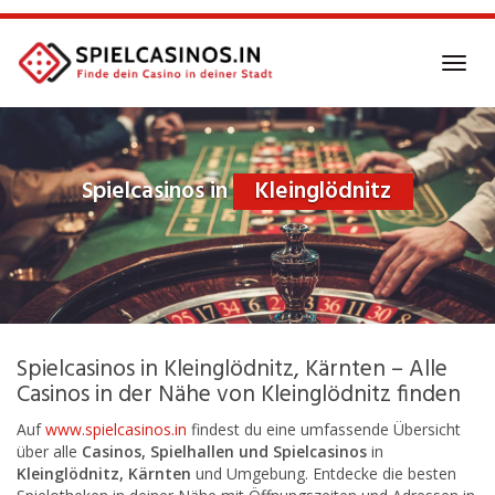
Skip
to
main
Toggl
content
navig
Spielcasinos in
Kleinglödnitz
Spielcasinos in Kleinglödnitz, Kärnten – Alle
Casinos in der Nähe von Kleinglödnitz finden
Auf
www.spielcasinos.in
findest du eine umfassende Übersicht
über alle
Casinos, Spielhallen und Spielcasinos
in
Kleinglödnitz, Kärnten
und Umgebung. Entdecke die besten