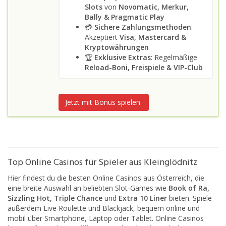
Slots
von
Novomatic, Merkur,
Bally & Pragmatic Play
💳
Sichere Zahlungsmethoden
:
Akzeptiert
Visa, Mastercard &
Kryptowährungen
🏆
Exklusive Extras
: Regelmäßige
Reload-Boni, Freispiele & VIP-Club
Jetzt mit Bonus spielen
Top Online Casinos für Spieler aus Kleinglödnitz
Hier findest du die besten Online Casinos aus Österreich, die
eine breite Auswahl an beliebten Slot-Games wie
Book of Ra,
Sizzling Hot, Triple Chance
und
Extra 10 Liner
bieten. Spiele
außerdem Live Roulette und Blackjack, bequem online und
mobil über Smartphone, Laptop oder Tablet. Online Casinos