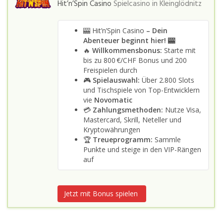
Hit’n’Spin Casino
Spielcasino in
Kleinglödnitz
🎰 Hit’n’Spin Casino
– Dein
Abenteuer beginnt hier! 🎰
🔥
Willkommensbonus:
Starte mit
bis zu 800 €/CHF Bonus und 200
Freispielen durch
🎮
Spielauswahl:
Über 2.800 Slots
und Tischspiele von Top-Entwicklern
vie
Novomatic
💳
Zahlungsmethoden:
Nutze Visa,
Mastercard, Skrill, Neteller und
Kryptowährungen
🏆
Treueprogramm:
Sammle
Punkte und steige in den VIP-Rängen
auf
Jetzt mit Bonus spielen