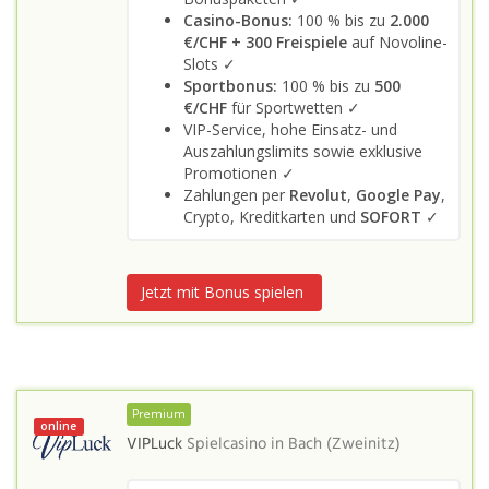
Casino-Bonus:
100 % bis zu
2.000
€/CHF + 300 Freispiele
auf Novoline-
Slots ✓
Sportbonus:
100 % bis zu
500
€/CHF
für Sportwetten ✓
VIP-Service, hohe Einsatz- und
Auszahlungslimits sowie exklusive
Promotionen ✓
Zahlungen per
Revolut
,
Google Pay
,
Crypto, Kreditkarten und
SOFORT
✓
Jetzt mit Bonus spielen
Premium
online
VIPLuck
Spielcasino in
Bach (Zweinitz)