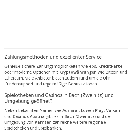
Zahlungsmethoden und exzellenter Service
Genieße sichere Zahlungsmöglichkeiten wie
eps, Kreditkarte
oder moderne Optionen mit
Kryptowährungen
wie Bitcoin und
Ethereum. Viele Anbieter bieten zudem rund um die Uhr
Kundensupport und regelmäßige Bonusaktionen.
Spielotheken und Casinos in Bach (Zweinitz) und
Umgebung geöffnet?
Neben bekannten Namen wie
Admiral
,
Löwen Play
,
Vulkan
und
Casinos Austria
gibt es in
Bach (Zweinitz)
und der
Umgebung von
Kärnten
zahlreiche weitere regionale
Spielotheken und Spielbanken.