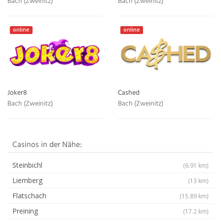
Bach (Zweinitz)
Bach (Zweinitz)
online
online
Joker8
Cashed
Bach (Zweinitz)
Bach (Zweinitz)
Casinos in der Nähe:
Steinbichl
(6.91 km)
Liemberg
(13 km)
Flatschach
(15.89 km)
Preining
(17.2 km)