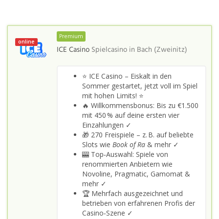
Premium
online
ICE Casino
Spielcasino in
Bach (Zweinitz)
⭐ ICE Casino – Eiskalt in den
Sommer gestartet, jetzt voll im Spiel
mit hohen Limits! ⭐
🔥 Willkommensbonus: Bis zu €1.500
mit 450 % auf deine ersten vier
Einzahlungen ✓
🎁 270 Freispiele – z. B. auf beliebte
Slots wie
Book of Ra
& mehr ✓
🎰 Top‑Auswahl: Spiele von
renommierten Anbietern wie
Novoline, Pragmatic, Gamomat &
mehr ✓
🏆 Mehrfach ausgezeichnet und
betrieben von erfahrenen Profis der
Casino‑Szene ✓