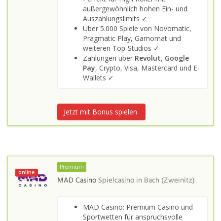
außergewöhnlich hohen Ein- und
Auszahlungslimits ✓
Über 5.000 Spiele von Novomatic,
Pragmatic Play, Gamomat und
weiteren Top-Studios ✓
Zahlungen über
Revolut
,
Google
Pay
, Crypto, Visa, Mastercard und E-
Wallets ✓
Jetzt mit Bonus spielen
Premium
online
MAD Casino
Spielcasino in
Bach (Zweinitz)
MAD Casino: Premium Casino und
Sportwetten für anspruchsvolle