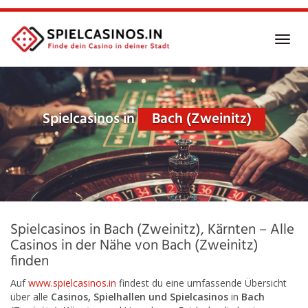
Skip
to
main
Toggl
content
navig
Spielcasinos in
Bach (Zweinitz)
Spielcasinos in Bach (Zweinitz), Kärnten – Alle
Casinos in der Nähe von Bach (Zweinitz)
finden
Auf
www.spielcasinos.in
findest du eine umfassende Übersicht
über alle
Casinos, Spielhallen und Spielcasinos
in
Bach