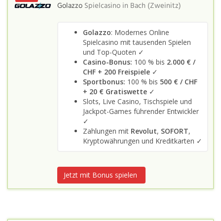
Golazzo
Spielcasino in
Bach (Zweinitz)
Golazzo
: Modernes Online
Spielcasino mit tausenden Spielen
und Top-Quoten ✓
Casino-Bonus:
100 % bis
2.000 € /
CHF + 200 Freispiele
✓
Sportbonus:
100 % bis
500 € / CHF
+ 20 € Gratiswette
✓
Slots, Live Casino, Tischspiele und
Jackpot-Games führender Entwickler
✓
Zahlungen mit
Revolut
,
SOFORT
,
Kryptowährungen und Kreditkarten ✓
Jetzt mit Bonus spielen