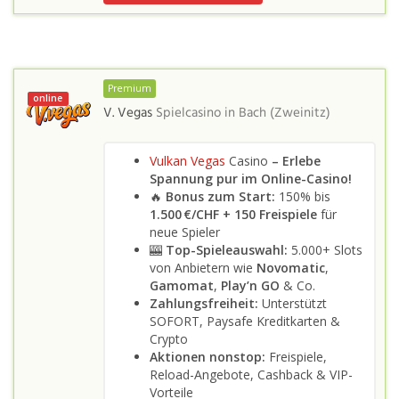
Premium
online
V. Vegas
Spielcasino in
Bach (Zweinitz)
Vulkan Vegas
Casino
– Erlebe
Spannung pur im Online-Casino!
🔥
Bonus zum Start:
150% bis
1.500 €/CHF + 150 Freispiele
für
neue Spieler
🎰
Top-Spieleauswahl:
5.000+ Slots
von Anbietern wie
Novomatic
,
Gamomat
,
Play’n GO
& Co.
Zahlungsfreiheit:
Unterstützt
SOFORT, Paysafe Kreditkarten &
Crypto
Aktionen nonstop:
Freispiele,
Reload-Angebote, Cashback & VIP-
Vorteile