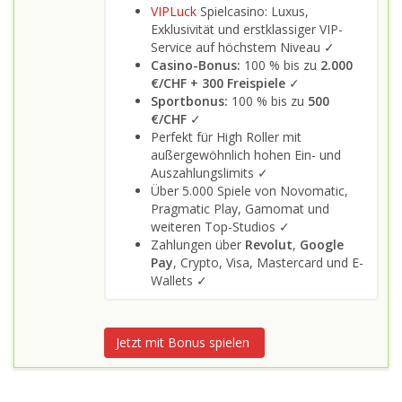
VIPLuck
Spielcasino: Luxus,
Exklusivität und erstklassiger VIP-
Service auf höchstem Niveau ✓
Casino-Bonus:
100 % bis zu
2.000
€/CHF + 300 Freispiele
✓
Sportbonus:
100 % bis zu
500
€/CHF
✓
Perfekt für High Roller mit
außergewöhnlich hohen Ein- und
Auszahlungslimits ✓
Über 5.000 Spiele von Novomatic,
Pragmatic Play, Gamomat und
weiteren Top-Studios ✓
Zahlungen über
Revolut
,
Google
Pay
, Crypto, Visa, Mastercard und E-
Wallets ✓
Jetzt mit Bonus spielen