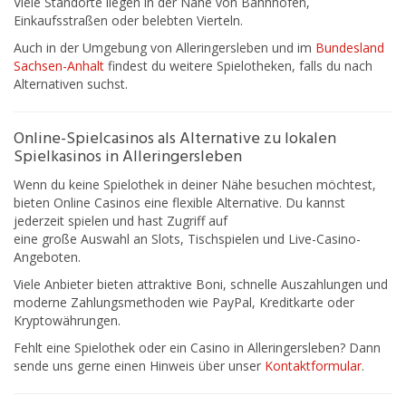
Viele Standorte liegen in der Nähe von Bahnhöfen,
Einkaufsstraßen oder belebten Vierteln.
Auch in der Umgebung von Alleringersleben und im
Bundesland
Sachsen-Anhalt
findest du weitere Spielotheken, falls du nach
Alternativen suchst.
Online-Spielcasinos als Alternative zu lokalen
Spielkasinos in Alleringersleben
Wenn du keine Spielothek in deiner Nähe besuchen möchtest,
bieten Online Casinos eine flexible Alternative. Du kannst
jederzeit spielen und hast Zugriff auf
eine große Auswahl an Slots, Tischspielen und Live-Casino-
Angeboten.
Viele Anbieter bieten attraktive Boni, schnelle Auszahlungen und
moderne Zahlungsmethoden wie PayPal, Kreditkarte oder
Kryptowährungen.
Fehlt eine Spielothek oder ein Casino in Alleringersleben? Dann
sende uns gerne einen Hinweis über unser
Kontaktformular
.