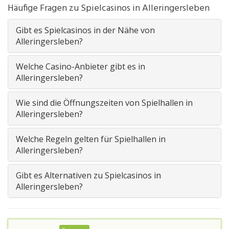
Häufige Fragen zu Spielcasinos in Alleringersleben
Gibt es Spielcasinos in der Nähe von
Alleringersleben?
Welche Casino-Anbieter gibt es in
Alleringersleben?
Wie sind die Öffnungszeiten von Spielhallen in
Alleringersleben?
Welche Regeln gelten für Spielhallen in
Alleringersleben?
Gibt es Alternativen zu Spielcasinos in
Alleringersleben?