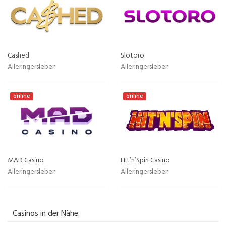
Cashed
Slotoro
Alleringersleben
Alleringersleben
online
online
MAD Casino
Hit’n’Spin Casino
Alleringersleben
Alleringersleben
Casinos in der Nähe: