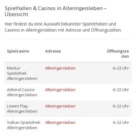
Spielhallen & Casinos in Alleringersleben –
Übersicht
Hier findest du eine Auswahl bekannter Spielotheken und
Casinos in Alleringersleben mit Adresse und Öffnungszeiten.
Spielcasino
Adresse
Öffnungsze
iten
Merkur
Alleringersleben
6–23 Uhr
Spielothek
Alleringersleben
Admiral Casino
Alleringersleben
6–22 Uhr
Alleringersleben
Löwen Play
Alleringersleben
6–22 Uhr
Alleringersleben
Vulkan Spielothek
Alleringersleben
6–22 Uhr
Alleringersleben