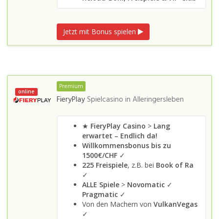
Jetzt mit Bonus spielen
Premium
online
FieryPlay
Spielcasino in
Alleringersleben
★
FieryPlay Casino
>
Lang
erwartet – Endlich da!
Willkommensbonus bis zu
1500€/CHF
✓
225 Freispiele
, z.B. bei
Book of Ra
✓
ALLE Spiele
>
Novomatic
✓
Pragmatic
✓
Von den Machern von
VulkanVegas
✓