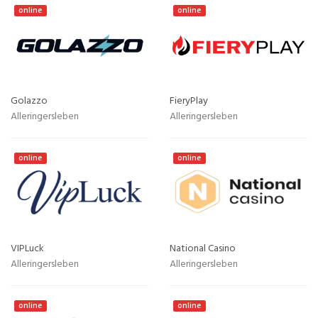
online
online
Golazzo
FieryPlay
Alleringersleben
Alleringersleben
online
online
VIPLuck
National Casino
Alleringersleben
Alleringersleben
online
online