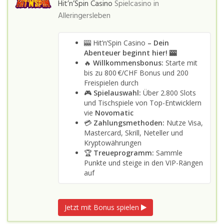
Hit’n’Spin Casino
Spielcasino in
Alleringersleben
🎰 Hit’n’Spin Casino
– Dein
Abenteuer beginnt hier! 🎰
🔥
Willkommensbonus:
Starte mit
bis zu 800 €/CHF Bonus und 200
Freispielen durch
🎮
Spielauswahl:
Über 2.800 Slots
und Tischspiele von Top-Entwicklern
vie
Novomatic
💳
Zahlungsmethoden:
Nutze Visa,
Mastercard, Skrill, Neteller und
Kryptowährungen
🏆
Treueprogramm:
Sammle
Punkte und steige in den VIP-Rängen
auf
Jetzt mit Bonus spielen