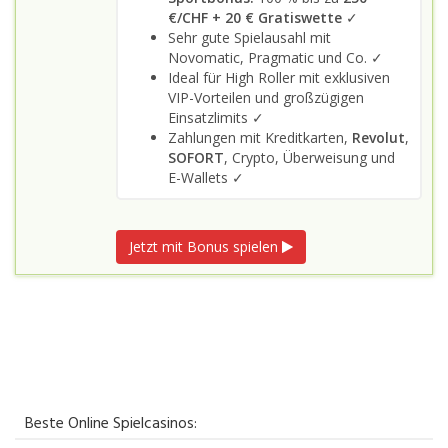
€/CHF + 20 € Gratiswette
✓
Sehr gute Spielausahl mit
Novomatic, Pragmatic und Co. ✓
Ideal für High Roller mit exklusiven
VIP-Vorteilen und großzügigen
Einsatzlimits ✓
Zahlungen mit Kreditkarten,
Revolut
,
SOFORT
, Crypto, Überweisung und
E-Wallets ✓
Jetzt mit Bonus spielen
Beste Online Spielcasinos: