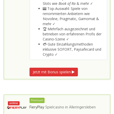
Slots wie
Book of Ra
& mehr ✓
🎰 Top‑Auswahl: Spiele von
renommierten Anbietern wie
Novoline, Pragmatic, Gamomat &
mehr ✓
🏆 Mehrfach ausgezeichnet und
betrieben von erfahrenen Profis der
Casino‑Szene ✓
💳 Gute Einzahlungsmethoden
inklusive SOFORT, Paysafecard und
Crypto ✓
Jetzt mit Bonus spielen
Premium
online
FieryPlay
Spielcasino in
Alleringersleben