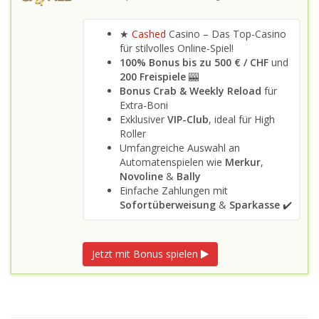
★
Cashed
Casino – Das Top-Casino
für stilvolles Online-Spiel!
100% Bonus bis zu 500 €
/ CHF
und
200 Freispiele
🎰
Bonus Crab & Weekly Reload
für
Extra-Boni
Exklusiver
VIP-Club
, ideal für High
Roller
Umfangreiche Auswahl an
Automatenspielen wie
Merkur
,
Novoline
&
Bally
Einfache Zahlungen mit
Sofortüberweisung
&
Sparkasse
✔️
Jetzt mit Bonus spielen