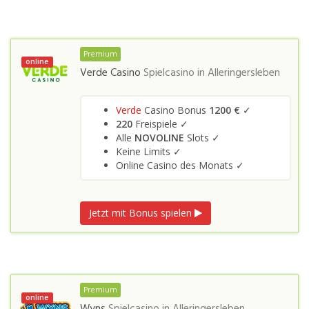
Premium
online
Verde Casino
Spielcasino in
Alleringersleben
Verde
Casino Bonus
1200 €
✓
220
Freispiele ✓
Alle
NOVOLINE
Slots ✓
Keine Limits ✓
Online Casino des Monats ✓
Jetzt mit Bonus spielen
Premium
online