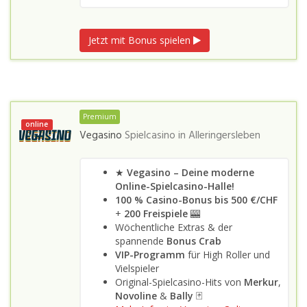
Jetzt mit Bonus spielen
Premium
online
Vegasino
Spielcasino in
Alleringersleben
★
Vegasino – Deine moderne
Online-Spielcasino-Halle!
100 % Casino-Bonus bis 500 €/CHF
+
200 Freispiele
🎰
Wöchentliche Extras & der
spannende
Bonus Crab
VIP-Programm
für High Roller und
Vielspieler
Original-Spielcasino-Hits von
Merkur
,
Novoline
&
Bally
🃏