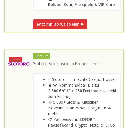
Reload-Boni, Freispiele & VIP-Club
Jetzt mit Bonus spielen
Premium
online
Slotoro
Spielcasino in
Bregenstedt
⭐ Slotoro – Für echte Casino-Bosse!
🔥 Willkommensdeal: Bis zu
2.500 €/CHF + 250 Freispiele –
direkt
zum Einstieg
🎰 5.000+ Slots & Klassiker:
Novoline, Gamomat, Pragmatic &
mehr
💳 Zahl easy mit
SOFORT
,
Paysafecard
, Crypto, Neteller & Co.