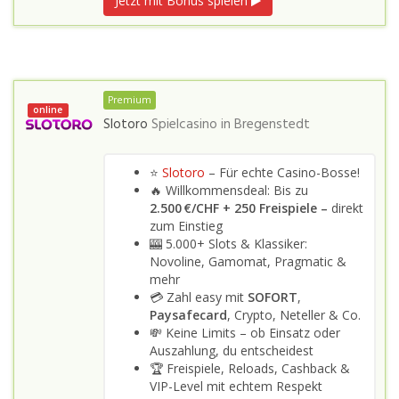
Jetzt mit Bonus spielen
Premium
online
Slotoro
Spielcasino in
Bregenstedt
⭐
Slotoro
– Für echte Casino-Bosse!
🔥 Willkommensdeal: Bis zu
2.500 €/CHF + 250 Freispiele –
direkt
zum Einstieg
🎰 5.000+ Slots & Klassiker:
Novoline, Gamomat, Pragmatic &
mehr
💳 Zahl easy mit
SOFORT
,
Paysafecard
, Crypto, Neteller & Co.
💸 Keine Limits – ob Einsatz oder
Auszahlung, du entscheidest
🏆 Freispiele, Reloads, Cashback &
VIP-Level mit echtem Respekt