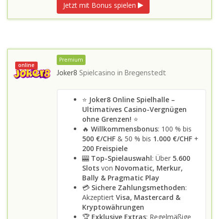
Jetzt mit Bonus spielen
Premium
online
Joker8
Spielcasino in
Bregenstedt
⭐
Joker8 Online Spielhalle –
Ultimatives Casino-Vergnügen
ohne Grenzen!
⭐
🔥
Willkommensbonus
: 100 % bis
500 €/CHF
& 50 % bis
1.000 €/CHF
+
200 Freispiele
🎰
Top-Spielauswahl
: Über
5.600
Slots
von
Novomatic, Merkur,
Bally & Pragmatic Play
💳
Sichere Zahlungsmethoden
:
Akzeptiert
Visa, Mastercard &
Kryptowährungen
🏆
Exklusive Extras
: Regelmäßige