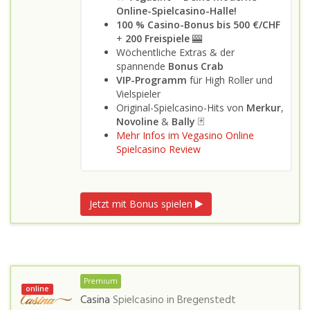
Online-Spielcasino-Halle!
100 % Casino-Bonus bis 500 €/CHF
+
200 Freispiele
🎰
Wöchentliche Extras & der
spannende
Bonus Crab
VIP-Programm
für High Roller und
Vielspieler
Original-Spielcasino-Hits von
Merkur
,
Novoline
&
Bally
🃏
Mehr Infos im Vegasino Online
Spielcasino Review
Jetzt mit Bonus spielen
Premium
online
Casina
Spielcasino in
Bregenstedt