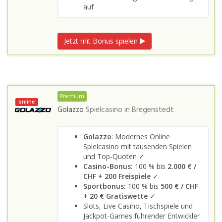
auf
Jetzt mit Bonus spielen
Premium
online
Golazzo
Spielcasino in
Bregenstedt
Golazzo
: Modernes Online
Spielcasino mit tausenden Spielen
und Top-Quoten ✓
Casino-Bonus:
100 % bis
2.000 € /
CHF + 200 Freispiele
✓
Sportbonus:
100 % bis
500 € / CHF
+ 20 € Gratiswette
✓
Slots, Live Casino, Tischspiele und
Jackpot-Games führender Entwickler