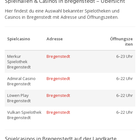
Spielhallen & Casinos in Bregenstedt – Übersicht
Hier findest du eine Auswahl bekannter Spielotheken und
Casinos in Bregenstedt mit Adresse und Öffnungszeiten.
Spielcasino
Adresse
Öffnungsze
iten
Merkur
Bregenstedt
6–23 Uhr
Spielothek
Bregenstedt
Admiral Casino
Bregenstedt
6–22 Uhr
Bregenstedt
Löwen Play
Bregenstedt
6–22 Uhr
Bregenstedt
Vulkan Spielothek
Bregenstedt
6–22 Uhr
Bregenstedt
Spielcasinos in Bregenstedt auf der Landkarte