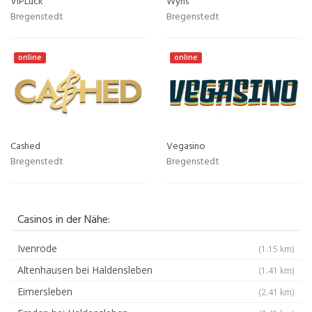
VIPLuck
Wyns
Bregenstedt
Bregenstedt
online
online
Cashed
Vegasino
Bregenstedt
Bregenstedt
Casinos in der Nähe:
Ivenrode
(1.15 km)
Altenhausen bei Haldensleben
(1.41 km)
Eimersleben
(2.41 km)