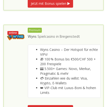
Jetzt mit Bonus spielen
Premium
online
Wyns
Spielcasino in
Bregenstedt
Wyns Casino – Der Hotspot für echte
VIPs!
🎁 100 % Bonus bis €500/CHF 500 +
200 Freispiele
🎰 5.500+ Games: Novo, Merkur,
Pragmatic & mehr
💳 Einzahlen wie du willst: Visa,
Krypto, E-Wallets
👑 VIP-Club mit Luxus-Boni & hohen
Limits