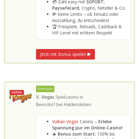
💳 Zahl easy mit
SOFORT
,
Paysafecard
, Crypto, Neteller & Co.
💸 Keine Limits – ob Einsatz oder
Auszahlung, du entscheidest
🏆 Freispiele, Reloads, Cashback &
VIP-Level mit echtem Respekt
Jetzt mit Bonus spielen
Premium
online
V. Vegas
Spielcasino in
Beendorf bei Haldensleben
Vulkan Vegas
Casino
– Erlebe
Spannung pur im Online-Casino!
🔥
Bonus zum Start:
150% bis