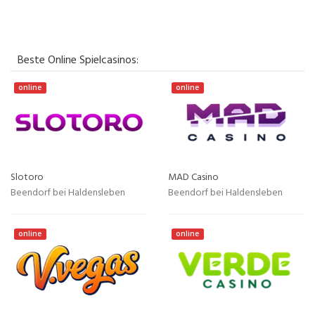
Beste Online Spielcasinos:
online
online
Slotoro
MAD Casino
Beendorf bei Haldensleben
Beendorf bei Haldensleben
online
online