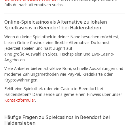
falls du nach Alternativen suchst.
Online-Spielcasinos als Alternative zu lokalen
Spielkasinos in Beendorf bei Haldensleben
Wenn du keine Spielothek in deiner Nähe besuchen möchtest,
bieten Online Casinos eine flexible Alternative. Du kannst
jederzeit spielen und hast Zugriff auf
eine große Auswahl an Slots, Tischspielen und Live-Casino-
Angeboten.
Viele Anbieter bieten attraktive Boni, schnelle Auszahlungen und
moderne Zahlungsmethoden wie PayPal, Kreditkarte oder
Kryptowährungen.
Fehlt eine Spielothek oder ein Casino in Beendorf bei
Haldensleben? Dann sende uns gerne einen Hinweis über unser
Kontaktformular
.
Häufige Fragen zu Spielcasinos in Beendorf bei
Haldensleben