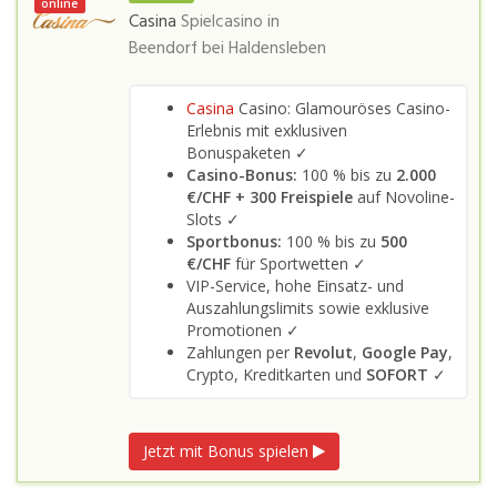
online
Casina
Spielcasino in
Beendorf bei Haldensleben
Casina
Casino: Glamouröses Casino-
Erlebnis mit exklusiven
Bonuspaketen ✓
Casino-Bonus:
100 % bis zu
2.000
€/CHF + 300 Freispiele
auf Novoline-
Slots ✓
Sportbonus:
100 % bis zu
500
€/CHF
für Sportwetten ✓
VIP-Service, hohe Einsatz- und
Auszahlungslimits sowie exklusive
Promotionen ✓
Zahlungen per
Revolut
,
Google Pay
,
Crypto, Kreditkarten und
SOFORT
✓
Jetzt mit Bonus spielen