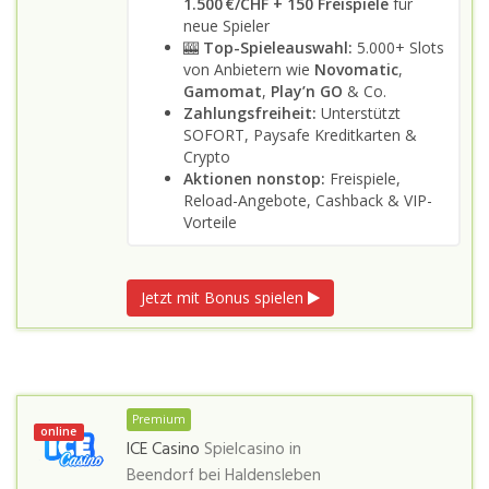
1.500 €/CHF + 150 Freispiele
für
neue Spieler
🎰
Top-Spieleauswahl:
5.000+ Slots
von Anbietern wie
Novomatic
,
Gamomat
,
Play’n GO
& Co.
Zahlungsfreiheit:
Unterstützt
SOFORT, Paysafe Kreditkarten &
Crypto
Aktionen nonstop:
Freispiele,
Reload-Angebote, Cashback & VIP-
Vorteile
Jetzt mit Bonus spielen
Premium
online
ICE Casino
Spielcasino in
Beendorf bei Haldensleben