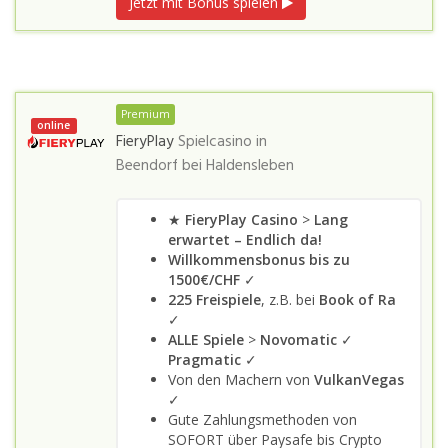
Jetzt mit Bonus spielen
Premium
online
FieryPlay
Spielcasino in
Beendorf bei Haldensleben
★
FieryPlay Casino
>
Lang
erwartet – Endlich da!
Willkommensbonus bis zu
1500€/CHF
✓
225 Freispiele
, z.B. bei
Book of Ra
✓
ALLE Spiele
>
Novomatic
✓
Pragmatic
✓
Von den Machern von
VulkanVegas
✓
Gute Zahlungsmethoden von
SOFORT über Paysafe bis Crypto