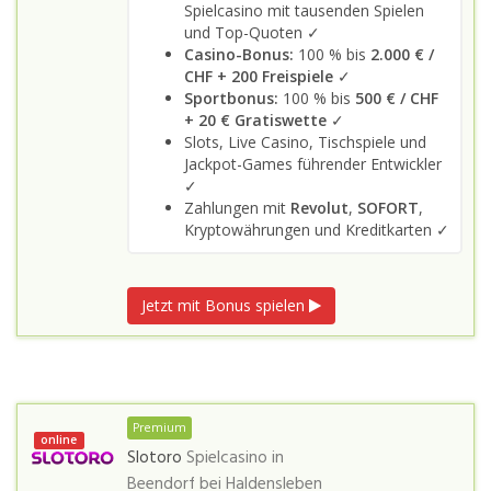
Spielcasino mit tausenden Spielen
und Top-Quoten ✓
Casino-Bonus:
100 % bis
2.000 € /
CHF + 200 Freispiele
✓
Sportbonus:
100 % bis
500 € / CHF
+ 20 € Gratiswette
✓
Slots, Live Casino, Tischspiele und
Jackpot-Games führender Entwickler
✓
Zahlungen mit
Revolut
,
SOFORT
,
Kryptowährungen und Kreditkarten ✓
Jetzt mit Bonus spielen
Premium
online
Slotoro
Spielcasino in
Beendorf bei Haldensleben