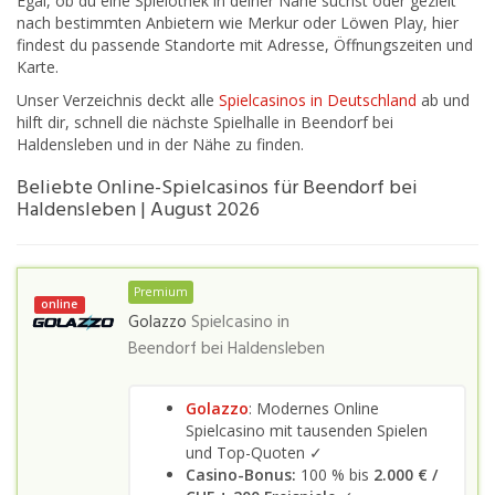
Egal, ob du eine Spielothek in deiner Nähe suchst oder gezielt
nach bestimmten Anbietern wie Merkur oder Löwen Play, hier
findest du passende Standorte mit Adresse, Öffnungszeiten und
Karte.
Unser Verzeichnis deckt alle
Spielcasinos in Deutschland
ab und
hilft dir, schnell die nächste Spielhalle in Beendorf bei
Haldensleben und in der Nähe zu finden.
Beliebte Online-Spielcasinos für Beendorf bei
Haldensleben | August 2026
Premium
online
Golazzo
Spielcasino in
Beendorf bei Haldensleben
Golazzo
: Modernes Online
Spielcasino mit tausenden Spielen
und Top-Quoten ✓
Casino-Bonus:
100 % bis
2.000 € /