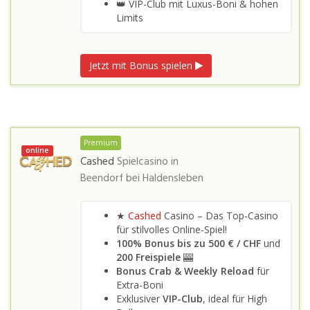
👑 VIP-Club mit Luxus-Boni & hohen
Limits
Jetzt mit Bonus spielen
Premium
online
Cashed
Spielcasino in
Beendorf bei Haldensleben
★
Cashed
Casino – Das Top-Casino
für stilvolles Online-Spiel!
100% Bonus bis zu 500 €
/ CHF
und
200 Freispiele
🎰
Bonus Crab & Weekly Reload
für
Extra-Boni
Exklusiver
VIP-Club
, ideal für High