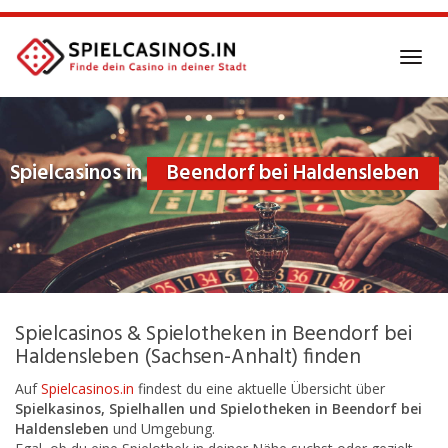
Skip
to
main
Toggl
content
navig
Spielcasinos in
Beendorf bei Haldensleben
Spielcasinos & Spielotheken in Beendorf bei
Haldensleben (Sachsen-Anhalt) finden
Auf
Spielcasinos.in
findest du eine aktuelle Übersicht über
Spielkasinos,
Spielhallen und Spielotheken in Beendorf bei
Haldensleben
und Umgebung.