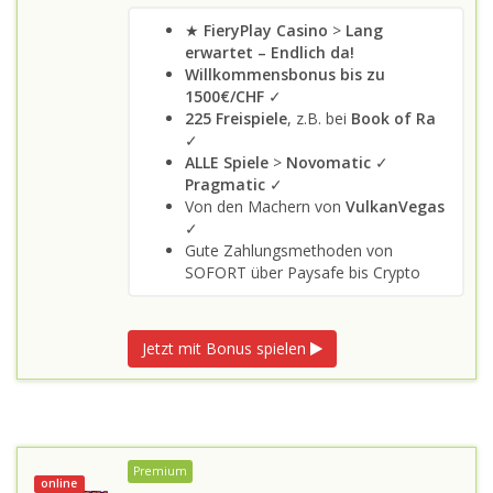
★
FieryPlay Casino
>
Lang
erwartet – Endlich da!
Willkommensbonus bis zu
1500€/CHF
✓
225 Freispiele
, z.B. bei
Book of Ra
✓
ALLE Spiele
>
Novomatic
✓
Pragmatic
✓
Von den Machern von
VulkanVegas
✓
Gute Zahlungsmethoden von
SOFORT über Paysafe bis Crypto
Jetzt mit Bonus spielen
Premium
online