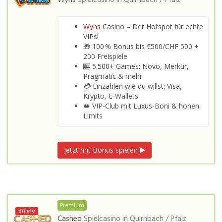
Wyns
Spielcasino in
Quirnbach / Pfalz
Wyns
Casino – Der Hotspot für echte
VIPs!
🎁 100 % Bonus bis €500/CHF 500 +
200 Freispiele
🎰 5.500+ Games: Novo, Merkur,
Pragmatic & mehr
💳 Einzahlen wie du willst: Visa,
Krypto, E-Wallets
👑 VIP-Club mit Luxus-Boni & hohen
Limits
Jetzt mit Bonus spielen
Premium
online
Cashed
Spielcasino in
Quirnbach / Pfalz