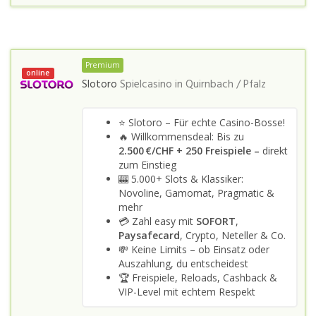
Premium
online
Slotoro
Spielcasino in
Quirnbach / Pfalz
⭐ Slotoro – Für echte Casino-Bosse!
🔥 Willkommensdeal: Bis zu
2.500 €/CHF + 250 Freispiele –
direkt
zum Einstieg
🎰 5.000+ Slots & Klassiker:
Novoline, Gamomat, Pragmatic &
mehr
💳 Zahl easy mit
SOFORT
,
Paysafecard
, Crypto, Neteller & Co.
💸 Keine Limits – ob Einsatz oder
Auszahlung, du entscheidest
🏆 Freispiele, Reloads, Cashback &
VIP-Level mit echtem Respekt