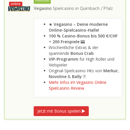
Premium
online
Vegasino
Spielcasino in
Quirnbach / Pfalz
★
Vegasino – Deine moderne
Online-Spielcasino-Halle!
100 % Casino-Bonus bis 500 €/CHF
+
200 Freispiele
🎰
Wöchentliche Extras & der
spannende
Bonus Crab
VIP-Programm
für High Roller und
Vielspieler
Original-Spielcasino-Hits von
Merkur
,
Novoline
&
Bally
🃏
Mehr Infos im Vegasino Online
Spielcasino Review
Jetzt mit Bonus spielen