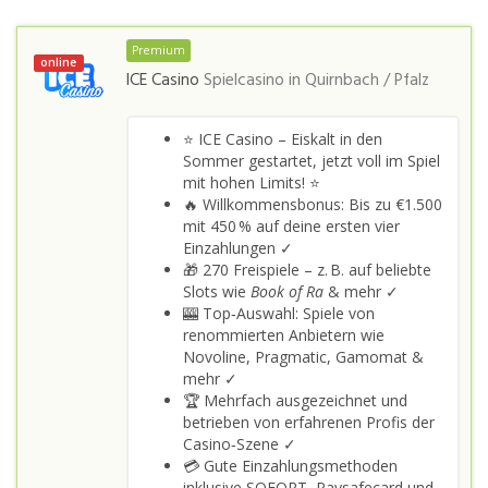
Premium
online
ICE Casino
Spielcasino in
Quirnbach / Pfalz
⭐ ICE Casino – Eiskalt in den
Sommer gestartet, jetzt voll im Spiel
mit hohen Limits! ⭐
🔥 Willkommensbonus: Bis zu €1.500
mit 450 % auf deine ersten vier
Einzahlungen ✓
🎁 270 Freispiele – z. B. auf beliebte
Slots wie
Book of Ra
& mehr ✓
🎰 Top‑Auswahl: Spiele von
renommierten Anbietern wie
Novoline, Pragmatic, Gamomat &
mehr ✓
🏆 Mehrfach ausgezeichnet und
betrieben von erfahrenen Profis der
Casino‑Szene ✓
💳 Gute Einzahlungsmethoden
inklusive SOFORT, Paysafecard und