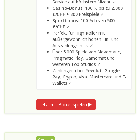
Service auf höchstem Niveau ✓
Casino-Bonus:
100 % bis zu
2.000
€/CHF + 300 Freispiele
✓
Sportbonus:
100 % bis zu
500
€/CHF
✓
Perfekt für High Roller mit
außergewöhnlich hohen Ein- und
Auszahlungslimits ✓
Über 5.000 Spiele von Novomatic,
Pragmatic Play, Gamomat und
weiteren Top-Studios ✓
Zahlungen über
Revolut
,
Google
Pay
, Crypto, Visa, Mastercard und E-
Wallets ✓
Jetzt mit Bonus spielen
Premium