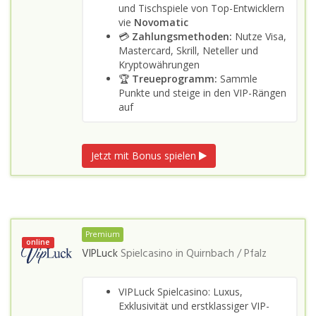
und Tischspiele von Top-Entwicklern
vie
Novomatic
💳
Zahlungsmethoden:
Nutze Visa,
Mastercard, Skrill, Neteller und
Kryptowährungen
🏆
Treueprogramm:
Sammle
Punkte und steige in den VIP-Rängen
auf
Jetzt mit Bonus spielen
Premium
online
VIPLuck
Spielcasino in
Quirnbach / Pfalz
VIPLuck Spielcasino: Luxus,
Exklusivität und erstklassiger VIP-