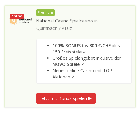
Premium
online
National Casino
Spielcasino in
Quirnbach / Pfalz
100% BONUS bis 300 €/CHF
plus
150 Freispiele
✓
Großes Spielangebot inklusive der
NOVO Spiele
✓
Neues online Casino mit TOP
Aktionen ✓
Jetzt mit Bonus spielen