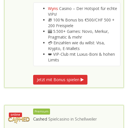
Wyns
Casino – Der Hotspot für echte
VIPs!
🎁 100 % Bonus bis €500/CHF 500 +
200 Freispiele
🎰 5.500+ Games: Novo, Merkur,
Pragmatic & mehr
💳 Einzahlen wie du willst: Visa,
Krypto, E-Wallets
👑 VIP-Club mit Luxus-Boni & hohen
Limits
Jetzt mit Bonus spielen
Premium
online
Cashed
Spielcasino in
Schellweiler