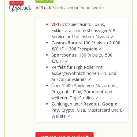
online
VIPLuck
Spielcasino in
Schellweiler
VIPLuck
Spielcasino: Luxus,
Exklusivität und erstklassiger VIP-
Service auf höchstem Niveau ✓
Casino-Bonus:
100 % bis zu
2.000
€/CHF + 300 Freispiele
✓
Sportbonus:
100 % bis zu
500
€/CHF
✓
Perfekt für High Roller mit
außergewöhnlich hohen Ein- und
Auszahlungslimits ✓
Über 5.000 Spiele von Novomatic,
Pragmatic Play, Gamomat und
weiteren Top-Studios ✓
Zahlungen über
Revolut
,
Google
Pay
, Crypto, Visa, Mastercard und E-
Wallets ✓