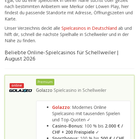
Egal, ob du eine Spielothek in deiner Nähe suchst oder gezielt
nach bestimmten Anbietern wie Merkur oder Löwen Play, hier
findest du passende Standorte mit Adresse, Öffnungszeiten und
Karte.
Unser Verzeichnis deckt alle
Spielcasinos in Deutschland
ab und
hilft dir, schnell die nächste Spielhalle in Schellweiler und in der
Nähe zu finden.
Beliebte Online-Spielcasinos für Schellweiler |
August 2026
Premium
online
Golazzo
Spielcasino in
Schellweiler
Golazzo
: Modernes Online
Spielcasino mit tausenden Spielen
und Top-Quoten ✓
Casino-Bonus:
100 % bis
2.000 € /
CHF + 200 Freispiele
✓
Sportbonus:
100 % bis
500 € / CHF