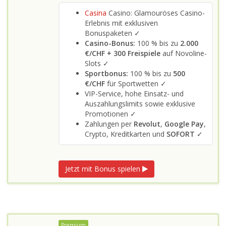
Casina
Casino: Glamouröses Casino-
Erlebnis mit exklusiven
Bonuspaketen ✓
Casino-Bonus:
100 % bis zu
2.000
€/CHF + 300 Freispiele
auf Novoline-
Slots ✓
Sportbonus:
100 % bis zu
500
€/CHF
für Sportwetten ✓
VIP-Service, hohe Einsatz- und
Auszahlungslimits sowie exklusive
Promotionen ✓
Zahlungen per
Revolut
,
Google Pay
,
Crypto, Kreditkarten und
SOFORT
✓
Jetzt mit Bonus spielen
Premium