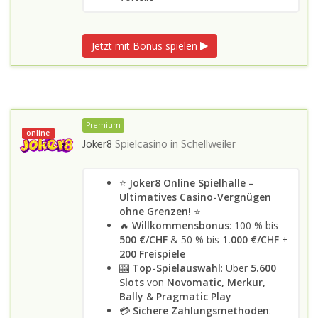
Jetzt mit Bonus spielen
Premium
online
Joker8
Spielcasino in
Schellweiler
⭐
Joker8 Online Spielhalle –
Ultimatives Casino-Vergnügen
ohne Grenzen!
⭐
🔥
Willkommensbonus
: 100 % bis
500 €/CHF
& 50 % bis
1.000 €/CHF
+
200 Freispiele
🎰
Top-Spielauswahl
: Über
5.600
Slots
von
Novomatic, Merkur,
Bally & Pragmatic Play
💳
Sichere Zahlungsmethoden
: