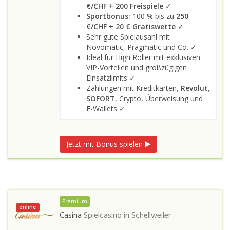
€/CHF + 200 Freispiele
✓
Sportbonus:
100 % bis zu
250
€/CHF + 20 € Gratiswette
✓
Sehr gute Spielausahl mit
Novomatic, Pragmatic und Co. ✓
Ideal für High Roller mit exklusiven
VIP-Vorteilen und großzügigen
Einsatzlimits ✓
Zahlungen mit Kreditkarten,
Revolut
,
SOFORT
, Crypto, Überweisung und
E-Wallets ✓
Jetzt mit Bonus spielen
Premium
online
Casina
Spielcasino in
Schellweiler