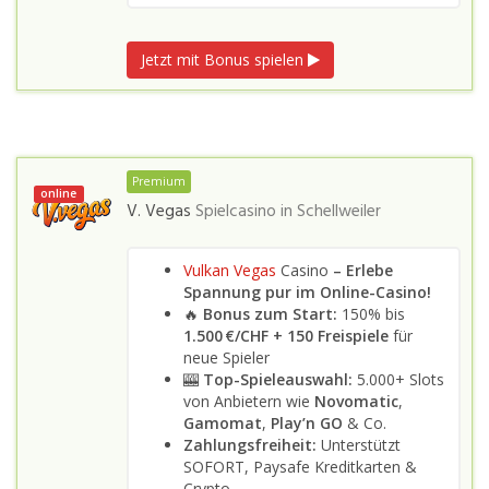
Jetzt mit Bonus spielen
Premium
online
V. Vegas
Spielcasino in
Schellweiler
Vulkan Vegas
Casino
– Erlebe
Spannung pur im Online-Casino!
🔥
Bonus zum Start:
150% bis
1.500 €/CHF + 150 Freispiele
für
neue Spieler
🎰
Top-Spieleauswahl:
5.000+ Slots
von Anbietern wie
Novomatic
,
Gamomat
,
Play’n GO
& Co.
Zahlungsfreiheit:
Unterstützt
SOFORT, Paysafe Kreditkarten &
Crypto