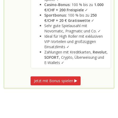
Casino-Bonus:
100 % bis zu
1.000
€/CHF + 200 Freispiele
✓
Sportbonus:
100 % bis zu
250
€/CHF + 20 € Gratiswette
✓
Sehr gute Spielausahl mit
Novomatic, Pragmatic und Co. ✓
Ideal für High Roller mit exklusiven
VIP-Vorteilen und großzügigen
Einsatzlimits ✓
Zahlungen mit Kreditkarten,
Revolut
,
SOFORT
, Crypto, Überweisung und
E-Wallets ✓
Jetzt mit Bonus spielen