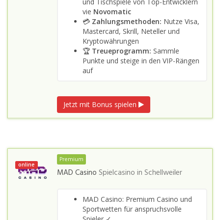
und Tischspiele von Top-Entwicklern
vie
Novomatic
💳
Zahlungsmethoden:
Nutze Visa,
Mastercard, Skrill, Neteller und
Kryptowährungen
🏆
Treueprogramm:
Sammle
Punkte und steige in den VIP-Rängen
auf
Jetzt mit Bonus spielen
Premium
online
MAD Casino
Spielcasino in
Schellweiler
MAD Casino: Premium Casino und
Sportwetten für anspruchsvolle
Spieler ✓