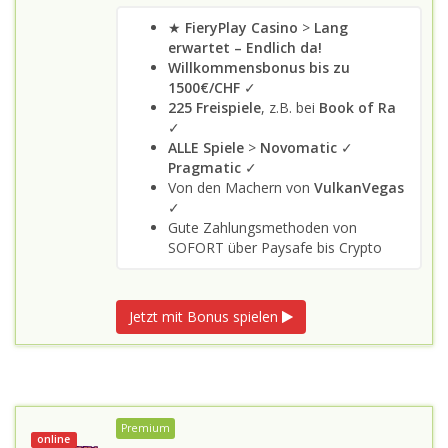
★
FieryPlay Casino
>
Lang
erwartet – Endlich da!
Willkommensbonus bis zu
1500€/CHF
✓
225 Freispiele
, z.B. bei
Book of Ra
✓
ALLE Spiele
>
Novomatic
✓
Pragmatic
✓
Von den Machern von
VulkanVegas
✓
Gute Zahlungsmethoden von
SOFORT über Paysafe bis Crypto
Jetzt mit Bonus spielen
Premium
online