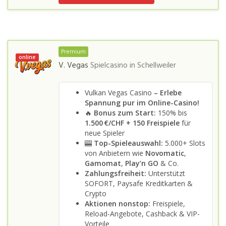
Premium
online
V. Vegas
Spielcasino in
Schellweiler
Vulkan Vegas Casino
– Erlebe
Spannung pur im Online-Casino!
🔥
Bonus zum Start:
150% bis
1.500 €/CHF + 150 Freispiele
für
neue Spieler
🎰
Top-Spieleauswahl:
5.000+ Slots
von Anbietern wie
Novomatic
,
Gamomat
,
Play’n GO
& Co.
Zahlungsfreiheit:
Unterstützt
SOFORT, Paysafe Kreditkarten &
Crypto
Aktionen nonstop:
Freispiele,
Reload-Angebote, Cashback & VIP-
Vorteile