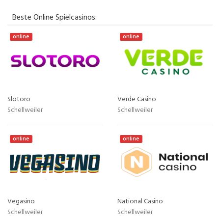
Beste Online Spielcasinos:
online
online
Slotoro
Verde Casino
Schellweiler
Schellweiler
online
online
Vegasino
National Casino
Schellweiler
Schellweiler