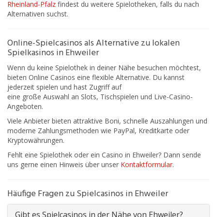
Rheinland-Pfalz
findest du weitere Spielotheken, falls du nach
Alternativen suchst.
Online-Spielcasinos als Alternative zu lokalen
Spielkasinos in Ehweiler
Wenn du keine Spielothek in deiner Nähe besuchen möchtest,
bieten Online Casinos eine flexible Alternative. Du kannst
jederzeit spielen und hast Zugriff auf
eine große Auswahl an Slots, Tischspielen und Live-Casino-
Angeboten.
Viele Anbieter bieten attraktive Boni, schnelle Auszahlungen und
moderne Zahlungsmethoden wie PayPal, Kreditkarte oder
Kryptowährungen.
Fehlt eine Spielothek oder ein Casino in Ehweiler? Dann sende
uns gerne einen Hinweis über unser
Kontaktformular
.
Häufige Fragen zu Spielcasinos in Ehweiler
Gibt es Spielcasinos in der Nähe von Ehweiler?