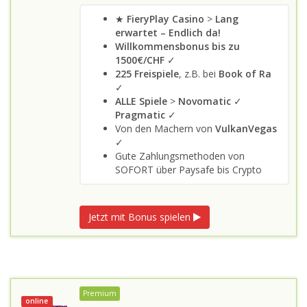
★
FieryPlay Casino
>
Lang
erwartet – Endlich da!
Willkommensbonus bis zu
1500€/CHF
✓
225 Freispiele
, z.B. bei
Book of Ra
✓
ALLE Spiele
>
Novomatic
✓
Pragmatic
✓
Von den Machern von
VulkanVegas
✓
Gute Zahlungsmethoden von
SOFORT über Paysafe bis Crypto
Jetzt mit Bonus spielen
Premium
online