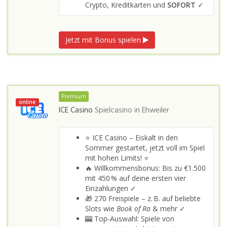
Crypto, Kreditkarten und
SOFORT
✓
Jetzt mit Bonus spielen
Premium
online
ICE Casino
Spielcasino in
Ehweiler
⭐ ICE Casino – Eiskalt in den
Sommer gestartet, jetzt voll im Spiel
mit hohen Limits! ⭐
🔥 Willkommensbonus: Bis zu €1.500
mit 450 % auf deine ersten vier
Einzahlungen ✓
🎁 270 Freispiele – z. B. auf beliebte
Slots wie
Book of Ra
& mehr ✓
🎰 Top‑Auswahl: Spiele von