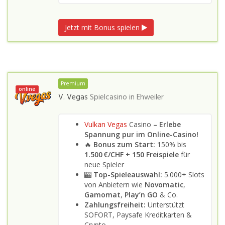
Jetzt mit Bonus spielen
Premium
online
V. Vegas
Spielcasino in
Ehweiler
Vulkan Vegas
Casino
– Erlebe
Spannung pur im Online-Casino!
🔥
Bonus zum Start:
150% bis
1.500 €/CHF + 150 Freispiele
für
neue Spieler
🎰
Top-Spieleauswahl:
5.000+ Slots
von Anbietern wie
Novomatic
,
Gamomat
,
Play’n GO
& Co.
Zahlungsfreiheit:
Unterstützt
SOFORT, Paysafe Kreditkarten &
Crypto