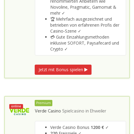
renommierten Anbietern wie
Novoline, Pragmatic, Gamomat &
mehr ✓
🏆 Mehrfach ausgezeichnet und
betrieben von erfahrenen Profis der
Casino‑Szene ✓
💳 Gute Einzahlungsmethoden
inklusive SOFORT, Paysafecard und
Crypto ✓
Jetzt mit Bonus spielen
Premium
online
Verde Casino
Spielcasino in
Ehweiler
Verde Casino Bonus
1200 €
✓
220
Freispiele ✓