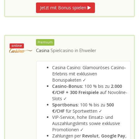
Jetzt mit Bonus spielen
Premium
online
Casina
Spielcasino in
Ehweiler
Casina Casino: Glamouröses Casino-
Erlebnis mit exklusiven
Bonuspaketen ✓
Casino-Bonus:
100 % bis zu
2.000
€/CHF + 300 Freispiele
auf Novoline-
Slots ✓
Sportbonus:
100 % bis zu
500
€/CHF
für Sportwetten ✓
VIP-Service, hohe Einsatz- und
Auszahlungslimits sowie exklusive
Promotionen ✓
Zahlungen per
Revolut
,
Google Pay
,