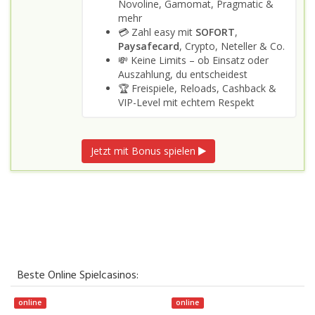
Novoline, Gamomat, Pragmatic &
mehr
💳 Zahl easy mit
SOFORT
,
Paysafecard
, Crypto, Neteller & Co.
💸 Keine Limits – ob Einsatz oder
Auszahlung, du entscheidest
🏆 Freispiele, Reloads, Cashback &
VIP-Level mit echtem Respekt
Jetzt mit Bonus spielen
Beste Online Spielcasinos:
online
online