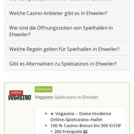
Welche Casino-Anbieter gibt es in Ehweiler?
Wie sind die Öffnungszeiten von Spielhallen in
Ehweiler?
Welche Regeln gelten für Spielhallen in Ehweiler?
Gibt es Alternativen zu Spielcasinos in Ehweiler?
Premium
online
Vegasino
Spielcasino in
Ehweiler
★
Vegasino – Deine moderne
Online-Spielcasino-Halle!
100 % Casino-Bonus bis 500 €/CHF
+
200 Freispiele
🎰