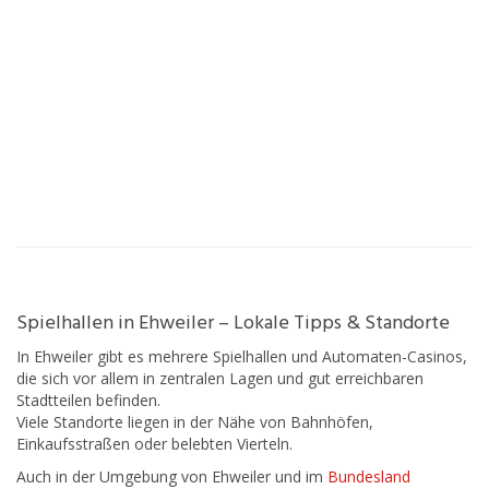
Spielhallen in Ehweiler – Lokale Tipps & Standorte
In Ehweiler gibt es mehrere Spielhallen und Automaten-Casinos,
die sich vor allem in zentralen Lagen und gut erreichbaren
Stadtteilen befinden.
Viele Standorte liegen in der Nähe von Bahnhöfen,
Einkaufsstraßen oder belebten Vierteln.
Auch in der Umgebung von Ehweiler und im
Bundesland