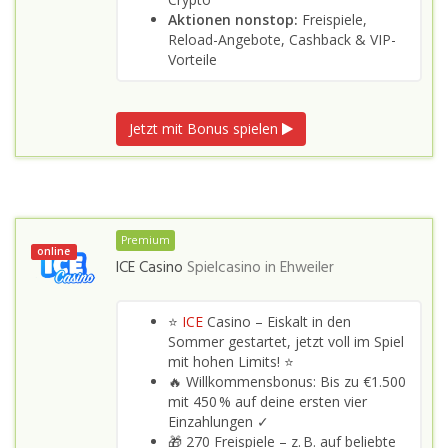
Aktionen nonstop:
Freispiele,
Reload-Angebote, Cashback & VIP-
Vorteile
Jetzt mit Bonus spielen
Premium
online
ICE Casino
Spielcasino in
Ehweiler
⭐
ICE
Casino – Eiskalt in den
Sommer gestartet, jetzt voll im Spiel
mit hohen Limits! ⭐
🔥 Willkommensbonus: Bis zu €1.500
mit 450 % auf deine ersten vier
Einzahlungen ✓
🎁 270 Freispiele – z. B. auf beliebte