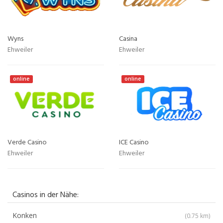
Wyns
Casina
Ehweiler
Ehweiler
online
online
Verde Casino
ICE Casino
Ehweiler
Ehweiler
Casinos in der Nähe:
Konken
(0.75 km)