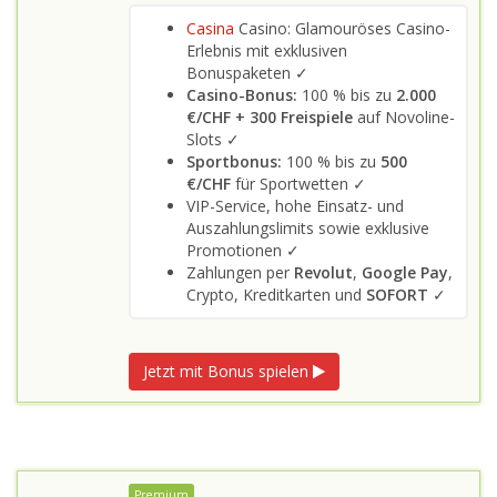
Casina
Casino: Glamouröses Casino-
Erlebnis mit exklusiven
Bonuspaketen ✓
Casino-Bonus:
100 % bis zu
2.000
€/CHF + 300 Freispiele
auf Novoline-
Slots ✓
Sportbonus:
100 % bis zu
500
€/CHF
für Sportwetten ✓
VIP-Service, hohe Einsatz- und
Auszahlungslimits sowie exklusive
Promotionen ✓
Zahlungen per
Revolut
,
Google Pay
,
Crypto, Kreditkarten und
SOFORT
✓
Jetzt mit Bonus spielen
Premium