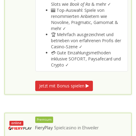
Slots wie
Book of Ra
& mehr ✓
🎰 Top‑Auswahl: Spiele von
renommierten Anbietern wie
Novoline, Pragmatic, Gamomat &
mehr ✓
🏆 Mehrfach ausgezeichnet und
betrieben von erfahrenen Profis der
Casino‑Szene ✓
💳 Gute Einzahlungsmethoden
inklusive SOFORT, Paysafecard und
Crypto ✓
Jetzt mit Bonus spielen
Premium
online
FieryPlay
Spielcasino in
Ehweiler