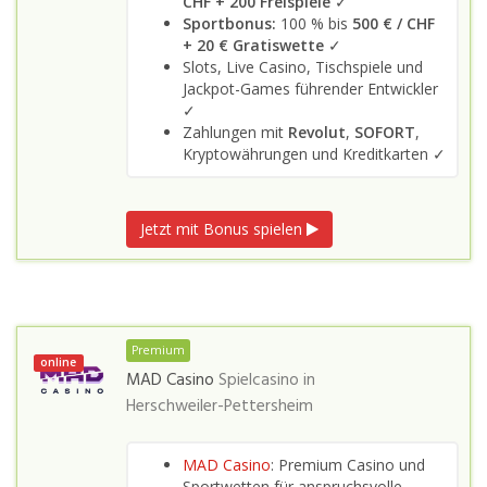
CHF + 200 Freispiele
✓
Sportbonus:
100 % bis
500 € / CHF
+ 20 € Gratiswette
✓
Slots, Live Casino, Tischspiele und
Jackpot-Games führender Entwickler
✓
Zahlungen mit
Revolut
,
SOFORT
,
Kryptowährungen und Kreditkarten ✓
Jetzt mit Bonus spielen
Premium
online
MAD Casino
Spielcasino in
Herschweiler-Pettersheim
MAD Casino
: Premium Casino und
Sportwetten für anspruchsvolle