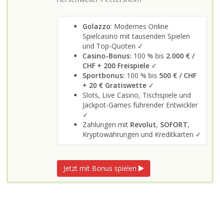
Herschweiler-Pettersheim
Golazzo
: Modernes Online
Spielcasino mit tausenden Spielen
und Top-Quoten ✓
Casino-Bonus:
100 % bis
2.000 € /
CHF + 200 Freispiele
✓
Sportbonus:
100 % bis
500 € / CHF
+ 20 € Gratiswette
✓
Slots, Live Casino, Tischspiele und
Jackpot-Games führender Entwickler
✓
Zahlungen mit
Revolut
,
SOFORT
,
Kryptowährungen und Kreditkarten ✓
Jetzt mit Bonus spielen