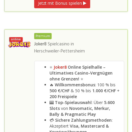
Jetzt mit Bonus spielen
Premium
online
Joker8
Spielcasino in
Herschweiler-Pettersheim
⭐
Joker8
Online Spielhalle –
Ultimatives Casino-Vergnügen
ohne Grenzen!
⭐
🔥
Willkommensbonus
: 100 % bis
500 €/CHF
& 50 % bis
1.000 €/CHF
+
200 Freispiele
🎰
Top-Spielauswahl
: Über
5.600
Slots
von
Novomatic, Merkur,
Bally & Pragmatic Play
💳
Sichere Zahlungsmethoden
:
Akzeptiert
Visa, Mastercard &
Kryptowährungen