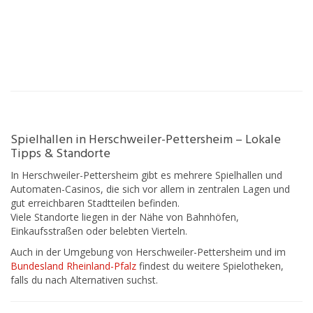
Spielhallen in Herschweiler-Pettersheim – Lokale
Tipps & Standorte
In Herschweiler-Pettersheim gibt es mehrere Spielhallen und
Automaten-Casinos, die sich vor allem in zentralen Lagen und
gut erreichbaren Stadtteilen befinden.
Viele Standorte liegen in der Nähe von Bahnhöfen,
Einkaufsstraßen oder belebten Vierteln.
Auch in der Umgebung von Herschweiler-Pettersheim und im
Bundesland Rheinland-Pfalz
findest du weitere Spielotheken,
falls du nach Alternativen suchst.