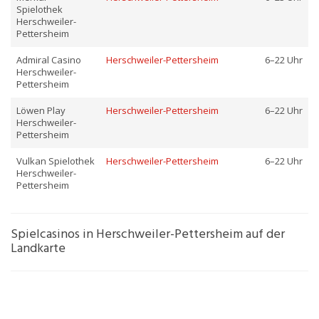
Spielothek
Herschweiler-
Pettersheim
Admiral Casino
Herschweiler-Pettersheim
6–22 Uhr
Herschweiler-
Pettersheim
Löwen Play
Herschweiler-Pettersheim
6–22 Uhr
Herschweiler-
Pettersheim
Vulkan Spielothek
Herschweiler-Pettersheim
6–22 Uhr
Herschweiler-
Pettersheim
Spielcasinos in Herschweiler-Pettersheim auf der
Landkarte