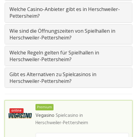
Welche Casino-Anbieter gibt es in Herschweiler-
Pettersheim?
Wie sind die Öffnungszeiten von Spielhallen in
Herschweiler-Pettersheim?
Welche Regeln gelten für Spielhallen in
Herschweiler-Pettersheim?
Gibt es Alternativen zu Spielcasinos in
Herschweiler-Pettersheim?
Premium
online
Vegasino
Spielcasino in
Herschweiler-Pettersheim