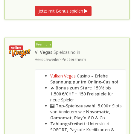
Jetzt mit Bonus spielen
Premium
online
V. Vegas
Spielcasino in
Herschweiler-Pettersheim
Vulkan Vegas
Casino
– Erlebe
Spannung pur im Online-Casino!
🔥
Bonus zum Start:
150% bis
1.500 €/CHF + 150 Freispiele
für
neue Spieler
🎰
Top-Spieleauswahl:
5.000+ Slots
von Anbietern wie
Novomatic
,
Gamomat
,
Play’n GO
& Co.
Zahlungsfreiheit:
Unterstützt
SOFORT, Paysafe Kreditkarten &