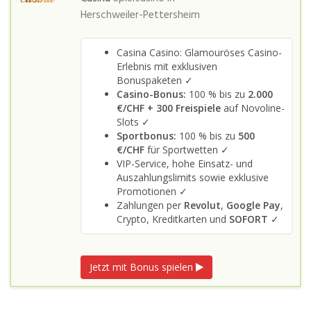
Herschweiler-Pettersheim
Casina Casino: Glamouröses Casino-
Erlebnis mit exklusiven
Bonuspaketen ✓
Casino-Bonus:
100 % bis zu
2.000
€/CHF + 300 Freispiele
auf Novoline-
Slots ✓
Sportbonus:
100 % bis zu
500
€/CHF
für Sportwetten ✓
VIP-Service, hohe Einsatz- und
Auszahlungslimits sowie exklusive
Promotionen ✓
Zahlungen per
Revolut
,
Google Pay
,
Crypto, Kreditkarten und
SOFORT
✓
Jetzt mit Bonus spielen