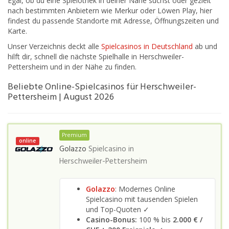
Egal, ob du eine Spielothek in deiner Nähe suchst oder gezielt
nach bestimmten Anbietern wie Merkur oder Löwen Play, hier
findest du passende Standorte mit Adresse, Öffnungszeiten und
Karte.
Unser Verzeichnis deckt alle
Spielcasinos in Deutschland
ab und
hilft dir, schnell die nächste Spielhalle in Herschweiler-
Pettersheim und in der Nähe zu finden.
Beliebte Online-Spielcasinos für Herschweiler-
Pettersheim | August 2026
Premium
online
Golazzo
Spielcasino in
Herschweiler-Pettersheim
Golazzo
: Modernes Online
Spielcasino mit tausenden Spielen
und Top-Quoten ✓
Casino-Bonus:
100 % bis
2.000 € /