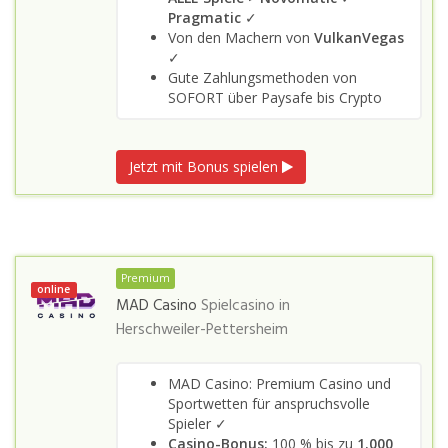
Pragmatic
✓
Von den Machern von
VulkanVegas
✓
Gute Zahlungsmethoden von
SOFORT über Paysafe bis Crypto
Jetzt mit Bonus spielen
Premium
online
MAD Casino
Spielcasino in
Herschweiler-Pettersheim
MAD Casino: Premium Casino und
Sportwetten für anspruchsvolle
Spieler ✓
Casino-Bonus:
100 % bis zu
1.000