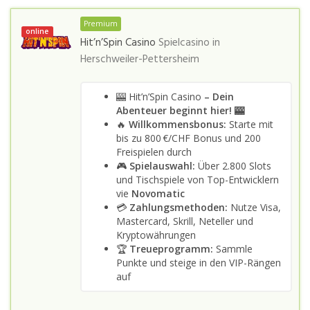
Premium
online
Hit’n’Spin Casino
Spielcasino in
Herschweiler-Pettersheim
🎰 Hit’n’Spin Casino
– Dein
Abenteuer beginnt hier! 🎰
🔥
Willkommensbonus:
Starte mit
bis zu 800 €/CHF Bonus und 200
Freispielen durch
🎮
Spielauswahl:
Über 2.800 Slots
und Tischspiele von Top-Entwicklern
vie
Novomatic
💳
Zahlungsmethoden:
Nutze Visa,
Mastercard, Skrill, Neteller und
Kryptowährungen
🏆
Treueprogramm:
Sammle
Punkte und steige in den VIP-Rängen
auf