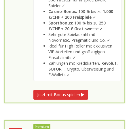
Spieler ✓
Casino-Bonus:
100 % bis zu
1.000
€/CHF + 200 Freispiele
✓
Sportbonus:
100 % bis zu
250
€/CHF + 20 € Gratiswette
✓
Sehr gute Spielausahl mit
Novomatic, Pragmatic und Co. ✓
Ideal für High Roller mit exklusiven
VIP-Vorteilen und großzügigen
Einsatzlimits ✓
Zahlungen mit Kreditkarten,
Revolut
,
SOFORT
, Crypto, Überweisung und
E-Wallets ✓
Jetzt mit Bonus spielen
Premium