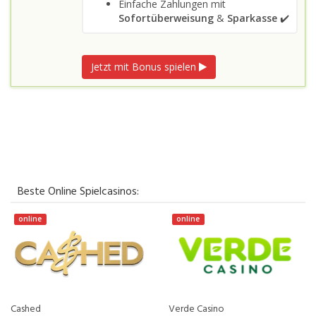
Einfache Zahlungen mit
Sofortüberweisung
&
Sparkasse
✔️
Jetzt mit Bonus spielen
Beste Online Spielcasinos:
online
online
Cashed
Verde Casino