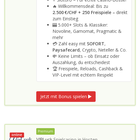
🔥 Willkommensdeal: Bis zu
2.500 €/CHF + 250 Freispiele –
direkt
zum Einstieg
🎰 5.000+ Slots & Klassiker:
Novoline, Gamomat, Pragmatic &
mehr
💳 Zahl easy mit
SOFORT
,
Paysafecard
, Crypto, Neteller & Co.
💸 Keine Limits – ob Einsatz oder
Auszahlung, du entscheidest
🏆 Freispiele, Reloads, Cashback &
VIP-Level mit echtem Respekt
Jetzt mit Bonus spielen
Premium
online