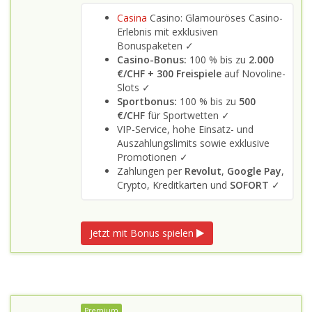
Casina
Casino: Glamouröses Casino-
Erlebnis mit exklusiven
Bonuspaketen ✓
Casino-Bonus:
100 % bis zu
2.000
€/CHF + 300 Freispiele
auf Novoline-
Slots ✓
Sportbonus:
100 % bis zu
500
€/CHF
für Sportwetten ✓
VIP-Service, hohe Einsatz- und
Auszahlungslimits sowie exklusive
Promotionen ✓
Zahlungen per
Revolut
,
Google Pay
,
Crypto, Kreditkarten und
SOFORT
✓
Jetzt mit Bonus spielen
Premium