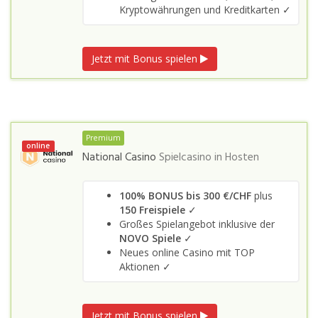
Kryptowährungen und Kreditkarten ✓
Jetzt mit Bonus spielen
Premium
online
National Casino
Spielcasino in
Hosten
100% BONUS bis 300 €/CHF
plus
150 Freispiele
✓
Großes Spielangebot inklusive der
NOVO Spiele
✓
Neues online Casino mit TOP
Aktionen ✓
Jetzt mit Bonus spielen