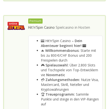
Premium
online
Hit’n’Spin Casino
Spielcasino in
Hosten
🎰 Hit’n’Spin Casino
– Dein
Abenteuer beginnt hier! 🎰
🔥
Willkommensbonus:
Starte mit
bis zu 800 €/CHF Bonus und 200
Freispielen durch
🎮
Spielauswahl:
Über 2.800 Slots
und Tischspiele von Top-Entwicklern
vie
Novomatic
💳
Zahlungsmethoden:
Nutze Visa,
Mastercard, Skrill, Neteller und
Kryptowährungen
🏆
Treueprogramm:
Sammle
Punkte und steige in den VIP-Rängen
auf