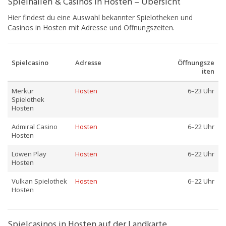
Spielhallen & Casinos in Hosten – Übersicht
Hier findest du eine Auswahl bekannter Spielotheken und
Casinos in Hosten mit Adresse und Öffnungszeiten.
Spielcasino
Adresse
Öffnungsze
iten
Merkur
Hosten
6–23 Uhr
Spielothek
Hosten
Admiral Casino
Hosten
6–22 Uhr
Hosten
Löwen Play
Hosten
6–22 Uhr
Hosten
Vulkan Spielothek
Hosten
6–22 Uhr
Hosten
Spielcasinos in Hosten auf der Landkarte