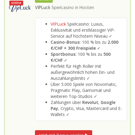
online
VIPLuck
Spielcasino in
Hosten
VIPLuck
Spielcasino: Luxus,
Exklusivität und erstklassiger VIP-
Service auf höchstem Niveau ✓
Casino-Bonus:
100 % bis zu
2.000
€/CHF + 300 Freispiele
✓
Sportbonus:
100 % bis zu
500
€/CHF
✓
Perfekt für High Roller mit
außergewöhnlich hohen Ein- und
Auszahlungslimits ✓
Über 5.000 Spiele von Novomatic,
Pragmatic Play, Gamomat und
weiteren Top-Studios ✓
Zahlungen über
Revolut
,
Google
Pay
, Crypto, Visa, Mastercard und E-
Wallets ✓