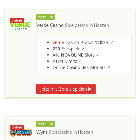
Premium
online
Verde Casino
Spielcasino in
Hosten
Verde
Casino Bonus
1200 €
✓
220
Freispiele ✓
Alle
NOVOLINE
Slots ✓
Keine Limits ✓
Online Casino des Monats ✓
Jetzt mit Bonus spielen
Premium
online
Wyns
Spielcasino in
Hosten