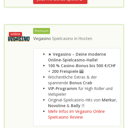
Premium
online
Vegasino
Spielcasino in
Hosten
★
Vegasino – Deine moderne
Online-Spielcasino-Halle!
100 % Casino-Bonus bis 500 €/CHF
+
200 Freispiele
🎰
Wöchentliche Extras & der
spannende
Bonus Crab
VIP-Programm
für High Roller und
Vielspieler
Original-Spielcasino-Hits von
Merkur
,
Novoline
&
Bally
🃏
Mehr Infos im Vegasino Online
Spielcasino Review