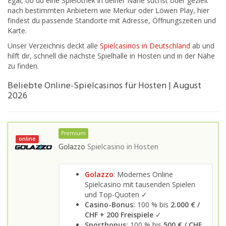
Egal, ob du eine Spielothek in deiner Nähe suchst oder gezielt
nach bestimmten Anbietern wie Merkur oder Löwen Play, hier
findest du passende Standorte mit Adresse, Öffnungszeiten und
Karte.
Unser Verzeichnis deckt alle
Spielcasinos in Deutschland
ab und
hilft dir, schnell die nächste Spielhalle in Hosten und in der Nähe
zu finden.
Beliebte Online-Spielcasinos für Hosten | August
2026
Premium
online
Golazzo
Spielcasino in
Hosten
Golazzo
: Modernes Online
Spielcasino mit tausenden Spielen
und Top-Quoten ✓
Casino-Bonus:
100 % bis
2.000 € /
CHF + 200 Freispiele
✓
Sportbonus:
100 % bis
500 € / CHF