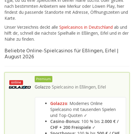
Egal, ob du eine Spielothek in deiner Nähe suchst oder gezielt
nach bestimmten Anbietern wie Merkur oder Löwen Play, hier
findest du passende Standorte mit Adresse, Öffnungszeiten und
Karte.
Unser Verzeichnis deckt alle
Spielcasinos in Deutschland
ab und
hilft dir, schnell die nächste Spielhalle in Eßlingen, Eifel und in der
Nähe zu finden.
Beliebte Online-Spielcasinos für Eßlingen, Eifel |
August 2026
Premium
online
Golazzo
Spielcasino in
Eßlingen, Eifel
Golazzo
: Modernes Online
Spielcasino mit tausenden Spielen
und Top-Quoten ✓
Casino-Bonus:
100 % bis
2.000 € /
CHF + 200 Freispiele
✓
Sportbonus:
100 % bis
500 € / CHF