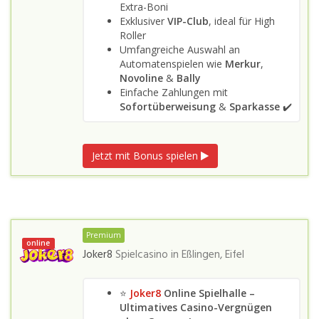
Extra-Boni
Exklusiver
VIP-Club
, ideal für High
Roller
Umfangreiche Auswahl an
Automatenspielen wie
Merkur
,
Novoline
&
Bally
Einfache Zahlungen mit
Sofortüberweisung
&
Sparkasse
✔️
Jetzt mit Bonus spielen
Premium
online
Joker8
Spielcasino in
Eßlingen, Eifel
⭐
Joker8
Online Spielhalle –
Ultimatives Casino-Vergnügen