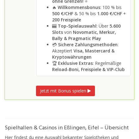
ohne Grenzen!
⭐
🔥
Willkommensbonus
: 100 % bis
500 €/CHF
& 50 % bis
1.000 €/CHF
+
200 Freispiele
🎰
Top-Spielauswahl
: Über
5.600
Slots
von
Novomatic, Merkur,
Bally & Pragmatic Play
💳
Sichere Zahlungsmethoden
:
Akzeptiert
Visa, Mastercard &
Kryptowährungen
🏆
Exklusive Extras
: Regelmäßige
Reload-Boni, Freispiele & VIP-Club
Jetzt mit Bonus spielen
Spielhallen & Casinos in Eßlingen, Eifel – Übersicht
Hier findest du eine Auswahl bekannter Spielotheken und