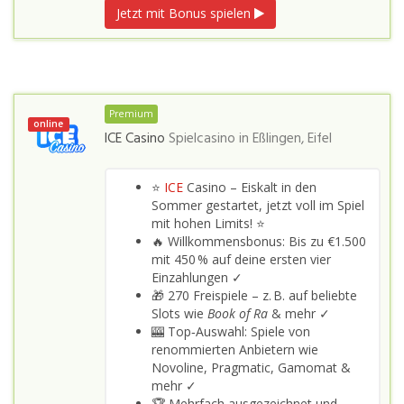
Jetzt mit Bonus spielen
Premium
online
ICE Casino
Spielcasino in
Eßlingen, Eifel
⭐
ICE
Casino – Eiskalt in den
Sommer gestartet, jetzt voll im Spiel
mit hohen Limits! ⭐
🔥 Willkommensbonus: Bis zu €1.500
mit 450 % auf deine ersten vier
Einzahlungen ✓
🎁 270 Freispiele – z. B. auf beliebte
Slots wie
Book of Ra
& mehr ✓
🎰 Top‑Auswahl: Spiele von
renommierten Anbietern wie
Novoline, Pragmatic, Gamomat &
mehr ✓
🏆 Mehrfach ausgezeichnet und