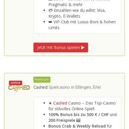
Pragmatic & mehr
💳 Einzahlen wie du willst: Visa,
Krypto, E-Wallets
👑 VIP-Club mit Luxus-Boni & hohen
Limits
Jetzt mit Bonus spielen
Premium
online
Cashed
Spielcasino in
Eßlingen, Eifel
★
Cashed
Casino – Das Top-Casino
für stilvolles Online-Spiel!
100% Bonus bis zu 500 €
/ CHF
und
200 Freispiele
🎰
Bonus Crab & Weekly Reload
für