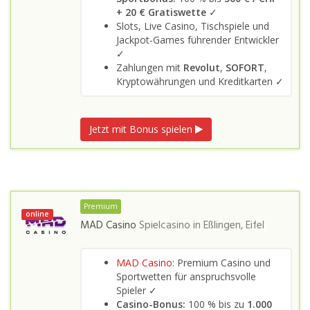
+ 20 € Gratiswette
✓
Slots, Live Casino, Tischspiele und
Jackpot-Games führender Entwickler
✓
Zahlungen mit
Revolut
,
SOFORT
,
Kryptowährungen und Kreditkarten ✓
Jetzt mit Bonus spielen
Premium
online
MAD Casino
Spielcasino in
Eßlingen, Eifel
MAD Casino
: Premium Casino und
Sportwetten für anspruchsvolle
Spieler ✓
Casino-Bonus:
100 % bis zu
1.000