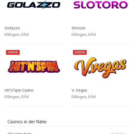
Golazzo
Slotoro
Eßlingen, Eifel
Eßlingen, Eifel
online
online
Hit’n’Spin Casino
V. Vegas
Eßlingen, Eifel
Eßlingen, Eifel
Casinos in der Nähe: