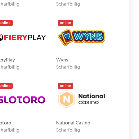
harfbillig
Scharfbillig
online
online
eryPlay
Wyns
harfbillig
Scharfbillig
online
online
lotoro
National Casino
harfbillig
Scharfbillig