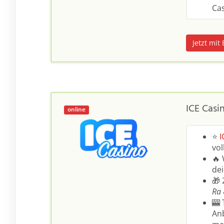
Cas
Jetzt mit
ICE Casi
online
⭐
I
vol
🔥 
dei
🎁 
Ra
🎰
An