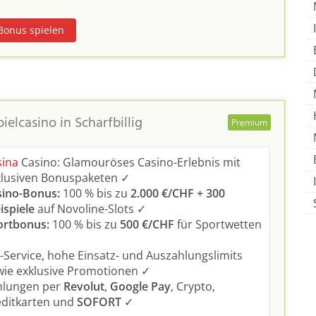
 Bonus spielen
pielcasino in
Scharfbillig
Premium
sina
Casino: Glamouröses Casino-Erlebnis mit
klusiven Bonuspaketen ✓
sino-Bonus:
100 % bis zu
2.000 €/CHF + 300
ispiele
auf Novoline-Slots ✓
ortbonus:
100 % bis zu
500 €/CHF
für Sportwetten
-Service, hohe Einsatz- und Auszahlungslimits
wie exklusive Promotionen ✓
hlungen per
Revolut
,
Google Pay
, Crypto,
editkarten und
SOFORT
✓