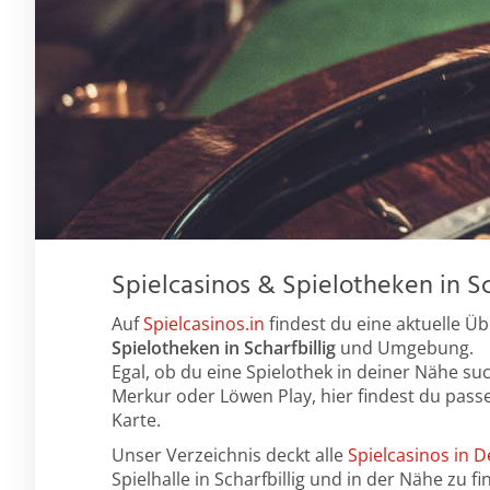
Spielcasinos & Spielotheken in Sc
Auf
Spielcasinos.in
findest du eine aktuelle Ü
Spielotheken in Scharfbillig
und Umgebung.
Egal, ob du eine Spielothek in deiner Nähe s
Merkur oder Löwen Play, hier findest du pas
Karte.
Unser Verzeichnis deckt alle
Spielcasinos in 
Spielhalle in Scharfbillig und in der Nähe zu fi