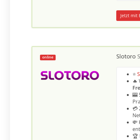
Jetzt mit
Slotoro
S
online
⭐
S
🔥
Fre
🎰 
Pr
💳 
Net
💸 
en
🏆 