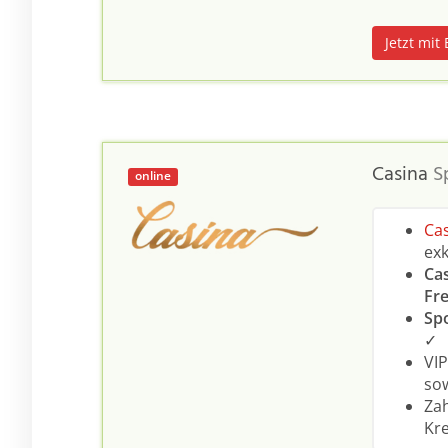
Jetzt mit
Casina
S
online
Ca
ex
Ca
Fre
Sp
✓
VIP
so
Za
Kr