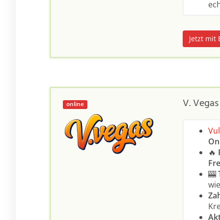
ec
Jetzt mit
V. Vegas
online
Vu
Onl
🔥
Fre
🎰
wi
Zah
Kre
Ak