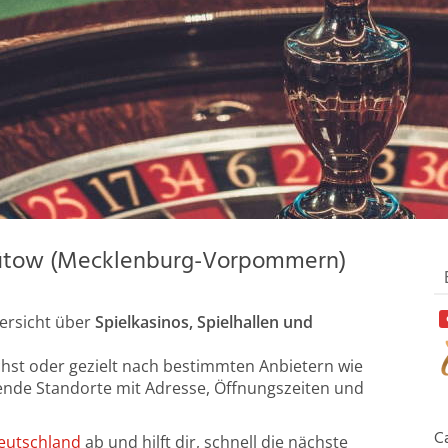
 Lütow (Mecklenburg-Vorpommern)
bersicht über
Spielkasinos,
Spielhallen und
uchst oder gezielt nach bestimmten Anbietern wie
sende Standorte mit Adresse, Öffnungszeiten und
C
Deutschland
ab und hilft dir, schnell die nächste