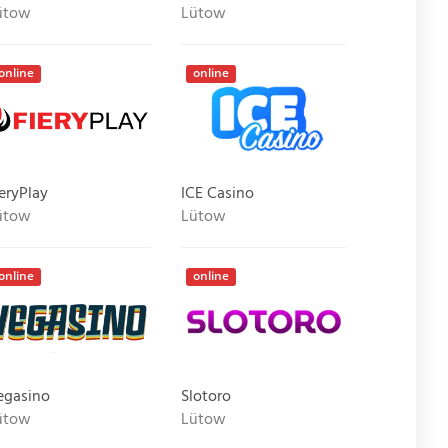
ütow
Lütow
online
online
eryPlay
ICE Casino
ütow
Lütow
online
online
egasino
Slotoro
ütow
Lütow