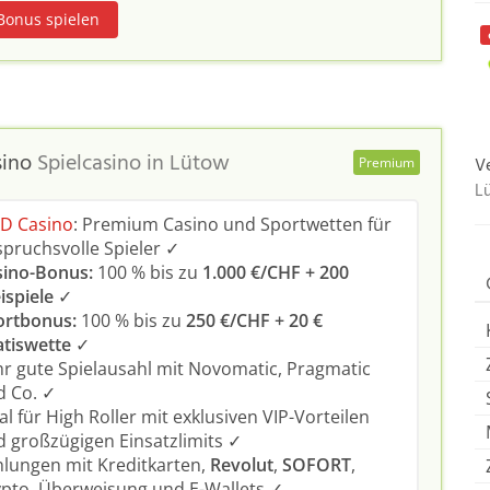
 Bonus spielen
ino
Spielcasino in
Lütow
V
Premium
L
D Casino
: Premium Casino und Sportwetten für
pruchsvolle Spieler ✓
sino-Bonus:
100 % bis zu
1.000 €/CHF + 200
ispiele
✓
ortbonus:
100 % bis zu
250 €/CHF + 20 €
atiswette
✓
r gute Spielausahl mit Novomatic, Pragmatic
d Co. ✓
al für High Roller mit exklusiven VIP-Vorteilen
 großzügigen Einsatzlimits ✓
lungen mit Kreditkarten,
Revolut
,
SOFORT
,
ypto, Überweisung und E-Wallets ✓