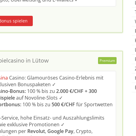
 Bonus spielen
pielcasino in
Lütow
Premium
sina
Casino: Glamouröses Casino-Erlebnis mit
klusiven Bonuspaketen ✓
sino-Bonus:
100 % bis zu
2.000 €/CHF + 300
ispiele
auf Novoline-Slots ✓
ortbonus:
100 % bis zu
500 €/CHF
für Sportwetten
-Service, hohe Einsatz- und Auszahlungslimits
wie exklusive Promotionen ✓
hlungen per
Revolut
,
Google Pay
, Crypto,