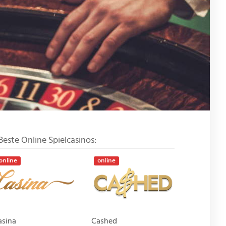
Beste Online Spielcasinos:
online
online
asina
Cashed