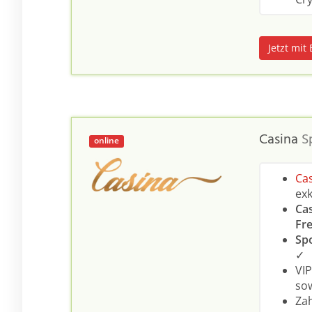
Jetzt mit
Casina
S
online
Ca
ex
Ca
Fre
Sp
✓
VIP
so
Za