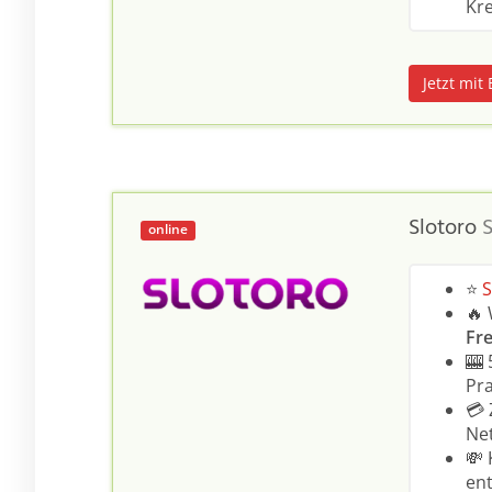
Kr
Jetzt mit
Slotoro
S
online
⭐
S
🔥
Fre
🎰 
Pr
💳 
Net
💸 
en