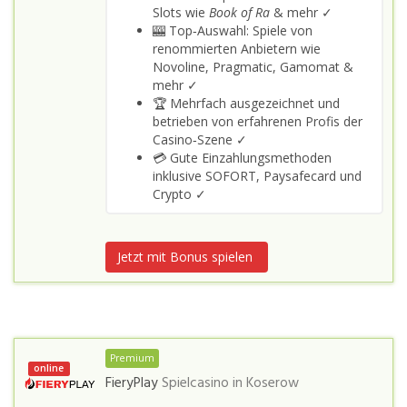
Slots wie
Book of Ra
& mehr ✓
🎰 Top‑Auswahl: Spiele von
renommierten Anbietern wie
Novoline, Pragmatic, Gamomat &
mehr ✓
🏆 Mehrfach ausgezeichnet und
betrieben von erfahrenen Profis der
Casino‑Szene ✓
💳 Gute Einzahlungsmethoden
inklusive SOFORT, Paysafecard und
Crypto ✓
Jetzt mit Bonus spielen
Premium
online
FieryPlay
Spielcasino in
Koserow