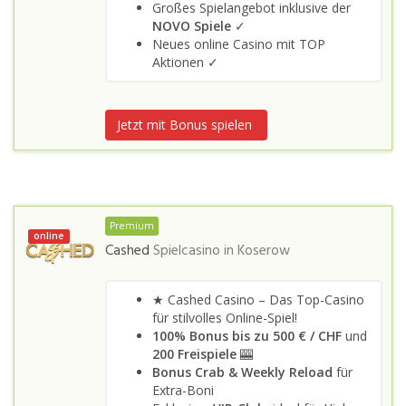
Großes Spielangebot inklusive der
NOVO Spiele
✓
Neues online Casino mit TOP
Aktionen ✓
Jetzt mit Bonus spielen
Premium
online
Cashed
Spielcasino in
Koserow
★ Cashed Casino – Das Top-Casino
für stilvolles Online-Spiel!
100% Bonus bis zu 500 €
/ CHF
und
200 Freispiele
🎰
Bonus Crab & Weekly Reload
für
Extra-Boni