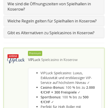
Wie sind die Öffnungszeiten von Spielhallen in
Koserow?
Welche Regeln gelten für Spielhallen in Koserow?
Gibt es Alternativen zu Spielcasinos in Koserow?
Premium
online
VIPLuck
Spielcasino in
Koserow
VIPLuck Spielcasino: Luxus,
Exklusivität und erstklassiger VIP-
Service auf höchstem Niveau ✓
Casino-Bonus:
100 % bis zu
2.000
€/CHF + 300 Freispiele
✓
Sportbonus:
100 % bis zu
500
€/CHF
✓
Perfekt für High Roller mit