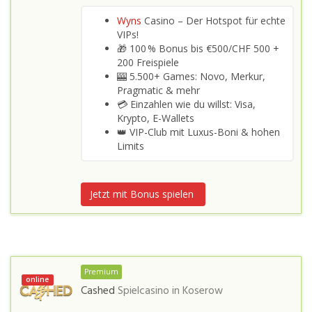
Wyns
Casino – Der Hotspot für echte
VIPs!
🎁 100 % Bonus bis €500/CHF 500 +
200 Freispiele
🎰 5.500+ Games: Novo, Merkur,
Pragmatic & mehr
💳 Einzahlen wie du willst: Visa,
Krypto, E-Wallets
👑 VIP-Club mit Luxus-Boni & hohen
Limits
Jetzt mit Bonus spielen
Premium
online
Cashed
Spielcasino in
Koserow