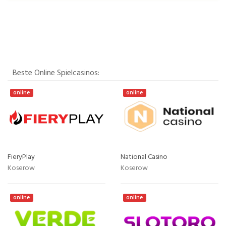
Beste Online Spielcasinos:
online
online
FieryPlay
National Casino
Koserow
Koserow
online
online