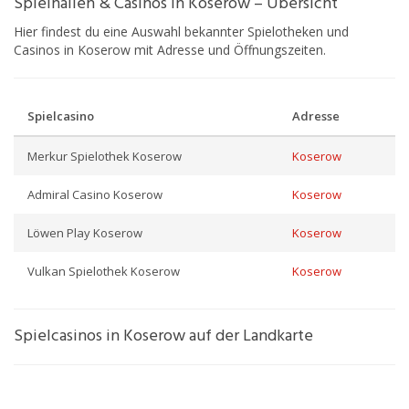
Spielhallen & Casinos in Koserow – Übersicht
Hier findest du eine Auswahl bekannter Spielotheken und
Casinos in Koserow mit Adresse und Öffnungszeiten.
Spielcasino
Adresse
Merkur Spielothek Koserow
Koserow
Admiral Casino Koserow
Koserow
Löwen Play Koserow
Koserow
Vulkan Spielothek Koserow
Koserow
Spielcasinos in Koserow auf der Landkarte