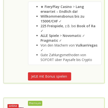
★
FieryPlay Casino
>
Lang
erwartet – Endlich da!
Willkommensbonus bis zu
1500€/CHF
✓
225 Freispiele
, z.B. bei
Book of Ra
✓
ALLE Spiele
>
Novomatic
✓
Pragmatic
✓
Von den Machern von
VulkanVegas
✓
Gute Zahlungsmethoden von
SOFORT über Paysafe bis Crypto
Jetzt mit Bonus spielen
Premium
online