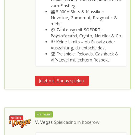
zum Einstieg
🎰 5.000+ Slots & Klassiker:
Novoline, Gamomat, Pragmatic &
mehr
💳 Zahl easy mit
SOFORT
,
Paysafecard
, Crypto, Neteller & Co.
💸 Keine Limits – ob Einsatz oder
Auszahlung, du entscheidest
🏆 Freispiele, Reloads, Cashback &
VIP-Level mit echtem Respekt
Jetzt mit Bonus spielen
Premium
online
V. Vegas
Spielcasino in
Koserow