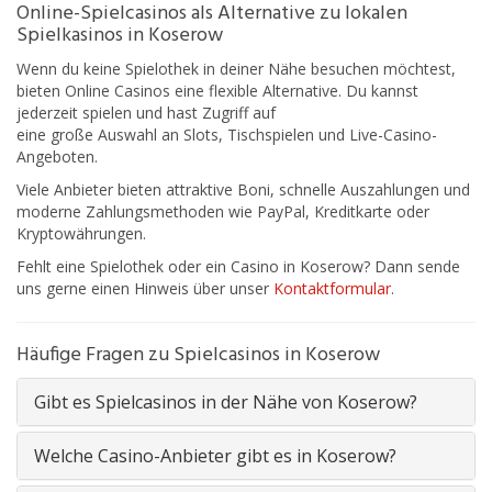
Online-Spielcasinos als Alternative zu lokalen
Spielkasinos in Koserow
Wenn du keine Spielothek in deiner Nähe besuchen möchtest,
bieten Online Casinos eine flexible Alternative. Du kannst
jederzeit spielen und hast Zugriff auf
eine große Auswahl an Slots, Tischspielen und Live-Casino-
Angeboten.
Viele Anbieter bieten attraktive Boni, schnelle Auszahlungen und
moderne Zahlungsmethoden wie PayPal, Kreditkarte oder
Kryptowährungen.
Fehlt eine Spielothek oder ein Casino in Koserow? Dann sende
uns gerne einen Hinweis über unser
Kontaktformular
.
Häufige Fragen zu Spielcasinos in Koserow
Gibt es Spielcasinos in der Nähe von Koserow?
Welche Casino-Anbieter gibt es in Koserow?