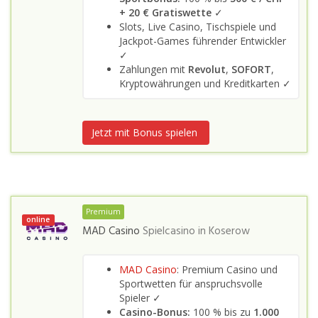
+ 20 € Gratiswette
✓
Slots, Live Casino, Tischspiele und
Jackpot-Games führender Entwickler
✓
Zahlungen mit
Revolut
,
SOFORT
,
Kryptowährungen und Kreditkarten ✓
Jetzt mit Bonus spielen
Premium
online
MAD Casino
Spielcasino in
Koserow
MAD Casino
: Premium Casino und
Sportwetten für anspruchsvolle
Spieler ✓
Casino-Bonus:
100 % bis zu
1.000