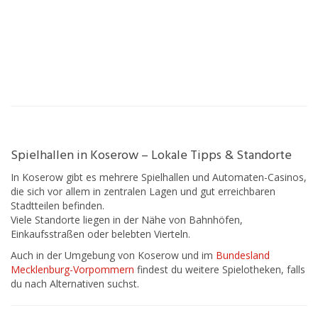
Spielhallen in Koserow – Lokale Tipps & Standorte
In Koserow gibt es mehrere Spielhallen und Automaten-Casinos,
die sich vor allem in zentralen Lagen und gut erreichbaren
Stadtteilen befinden.
Viele Standorte liegen in der Nähe von Bahnhöfen,
Einkaufsstraßen oder belebten Vierteln.
Auch in der Umgebung von Koserow und im
Bundesland
Mecklenburg-Vorpommern
findest du weitere Spielotheken, falls
du nach Alternativen suchst.