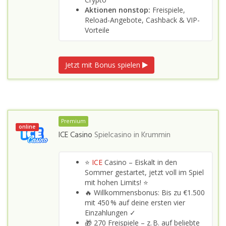
Aktionen nonstop:
Freispiele,
Reload-Angebote, Cashback & VIP-
Vorteile
Jetzt mit Bonus spielen
Premium
online
ICE Casino
Spielcasino in
Krummin
⭐
ICE
Casino – Eiskalt in den
Sommer gestartet, jetzt voll im Spiel
mit hohen Limits! ⭐
🔥 Willkommensbonus: Bis zu €1.500
mit 450 % auf deine ersten vier
Einzahlungen ✓
🎁 270 Freispiele – z. B. auf beliebte