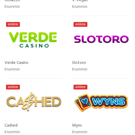
Golazzo
V. Vegas
Krummin
Krummin
online
online
Verde Casino
Slotoro
Krummin
Krummin
online
online
Cashed
Wyns
Krummin
Krummin