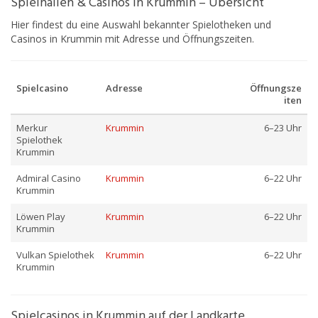
Spielhallen & Casinos in Krummin – Übersicht
Hier findest du eine Auswahl bekannter Spielotheken und
Casinos in Krummin mit Adresse und Öffnungszeiten.
Spielcasino
Adresse
Öffnungsze
iten
Merkur
Krummin
6–23 Uhr
Spielothek
Krummin
Admiral Casino
Krummin
6–22 Uhr
Krummin
Löwen Play
Krummin
6–22 Uhr
Krummin
Vulkan Spielothek
Krummin
6–22 Uhr
Krummin
Spielcasinos in Krummin auf der Landkarte