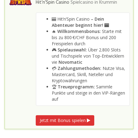
Hit’n’Spin Casino
Spielcasino in
Krummin
🎰 Hit’n’Spin Casino
– Dein
Abenteuer beginnt hier! 🎰
🔥
Willkommensbonus:
Starte mit
bis zu 800 €/CHF Bonus und 200
Freispielen durch
🎮
Spielauswahl:
Über 2.800 Slots
und Tischspiele von Top-Entwicklern
vie
Novomatic
💳
Zahlungsmethoden:
Nutze Visa,
Mastercard, Skrill, Neteller und
Kryptowährungen
🏆
Treueprogramm:
Sammle
Punkte und steige in den VIP-Rängen
auf
Jetzt mit Bonus spielen