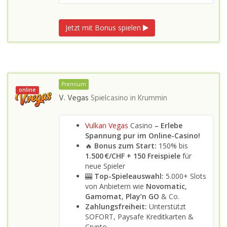
Jetzt mit Bonus spielen
Premium
online
V. Vegas
Spielcasino in
Krummin
Vulkan Vegas
Casino
– Erlebe
Spannung pur im Online-Casino!
🔥
Bonus zum Start:
150% bis
1.500 €/CHF + 150 Freispiele
für
neue Spieler
🎰
Top-Spieleauswahl:
5.000+ Slots
von Anbietern wie
Novomatic
,
Gamomat
,
Play’n GO
& Co.
Zahlungsfreiheit:
Unterstützt
SOFORT, Paysafe Kreditkarten &
Crypto