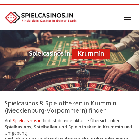
Skip
to
main
Toggl
content
navig
Spielcasinos in
Krummin
Spielcasinos & Spielotheken in Krummin
(Mecklenburg-Vorpommern) finden
Auf
Spielcasinos.in
findest du eine aktuelle Übersicht über
Spielkasinos,
Spielhallen und Spielotheken in Krummin
und
Umgebung.