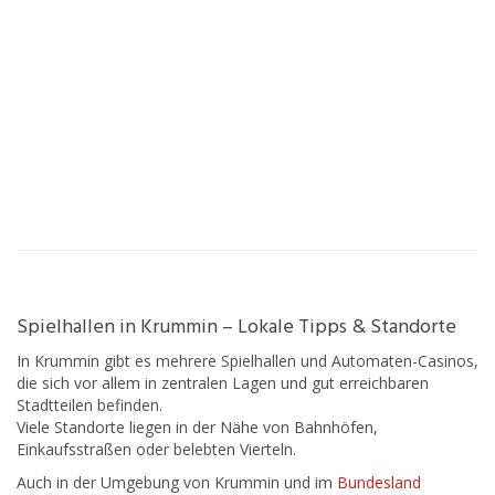
Spielhallen in Krummin – Lokale Tipps & Standorte
In Krummin gibt es mehrere Spielhallen und Automaten-Casinos,
die sich vor allem in zentralen Lagen und gut erreichbaren
Stadtteilen befinden.
Viele Standorte liegen in der Nähe von Bahnhöfen,
Einkaufsstraßen oder belebten Vierteln.
Auch in der Umgebung von Krummin und im
Bundesland