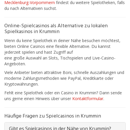
Mecklenburg-Vorpommern
findest du weitere Spielotheken, falls
du nach Alternativen suchst.
Online-Spielcasinos als Alternative zu lokalen
Spielkasinos in Krummin
Wenn du keine Spielothek in deiner Nähe besuchen möchtest,
bieten Online Casinos eine flexible Alternative. Du kannst
jederzeit spielen und hast Zugriff auf
eine große Auswahl an Slots, Tischspielen und Live-Casino-
Angeboten.
Viele Anbieter bieten attraktive Boni, schnelle Auszahlungen und
moderne Zahlungsmethoden wie PayPal, Kreditkarte oder
Kryptowährungen.
Fehlt eine Spielothek oder ein Casino in Krummin? Dann sende
uns gerne einen Hinweis über unser
Kontaktformular
.
Häufige Fragen zu Spielcasinos in Krummin
Gibt es Spielcasinos in der Nähe von Krummin?