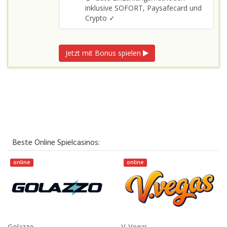
inklusive SOFORT, Paysafecard und
Crypto ✓
Jetzt mit Bonus spielen
Beste Online Spielcasinos:
online
online