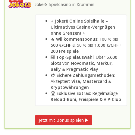
Joker8
Spielcasino in
Krummin
⭐
Joker8 Online Spielhalle –
Ultimatives Casino-Vergnügen
ohne Grenzen!
⭐
🔥
Willkommensbonus
: 100 % bis
500 €/CHF
& 50 % bis
1.000 €/CHF
+
200 Freispiele
🎰
Top-Spielauswahl
: Über
5.600
Slots
von
Novomatic, Merkur,
Bally & Pragmatic Play
💳
Sichere Zahlungsmethoden
:
Akzeptiert
Visa, Mastercard &
Kryptowährungen
🏆
Exklusive Extras
: Regelmäßige
Reload-Boni, Freispiele & VIP-Club
Jetzt mit Bonus spielen