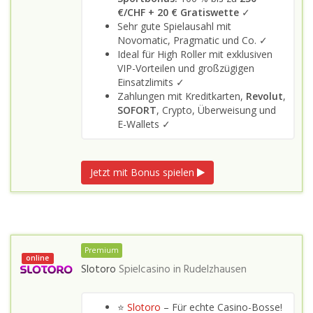
€/CHF + 20 € Gratiswette
✓
Sehr gute Spielausahl mit
Novomatic, Pragmatic und Co. ✓
Ideal für High Roller mit exklusiven
VIP-Vorteilen und großzügigen
Einsatzlimits ✓
Zahlungen mit Kreditkarten,
Revolut
,
SOFORT
, Crypto, Überweisung und
E-Wallets ✓
Jetzt mit Bonus spielen
Premium
online
Slotoro
Spielcasino in
Rudelzhausen
⭐
Slotoro
– Für echte Casino-Bosse!