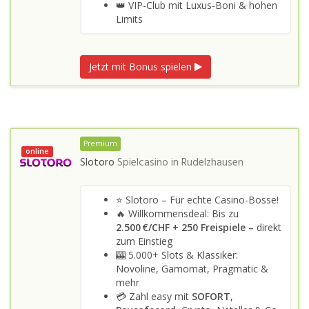
👑 VIP-Club mit Luxus-Boni & hohen
Limits
Jetzt mit Bonus spielen
Premium
online
Slotoro
Spielcasino in
Rudelzhausen
⭐ Slotoro – Für echte Casino-Bosse!
🔥 Willkommensdeal: Bis zu
2.500 €/CHF + 250 Freispiele –
direkt
zum Einstieg
🎰 5.000+ Slots & Klassiker:
Novoline, Gamomat, Pragmatic &
mehr
💳 Zahl easy mit
SOFORT
,