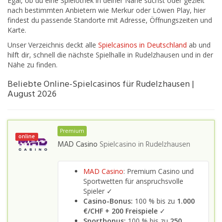
Egal, ob du eine Spielothek in deiner Nähe suchst oder gezielt
nach bestimmten Anbietern wie Merkur oder Löwen Play, hier
findest du passende Standorte mit Adresse, Öffnungszeiten und
Karte.
Unser Verzeichnis deckt alle
Spielcasinos in Deutschland
ab und
hilft dir, schnell die nächste Spielhalle in Rudelzhausen und in der
Nähe zu finden.
Beliebte Online-Spielcasinos für Rudelzhausen |
August 2026
Premium
online
MAD Casino
Spielcasino in
Rudelzhausen
MAD Casino
: Premium Casino und
Sportwetten für anspruchsvolle
Spieler ✓
Casino-Bonus:
100 % bis zu
1.000
€/CHF + 200 Freispiele
✓
Sportbonus:
100 % bis zu
250