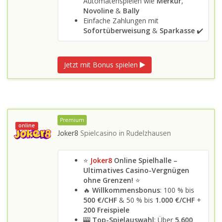
Automatenspielen wie
Merkur
,
Novoline
&
Bally
Einfache Zahlungen mit
Sofortüberweisung
&
Sparkasse
✔️
Jetzt mit Bonus spielen
Premium
online
Joker8
Spielcasino in
Rudelzhausen
⭐
Joker8
Online Spielhalle –
Ultimatives Casino-Vergnügen
ohne Grenzen!
⭐
🔥
Willkommensbonus
: 100 % bis
500 €/CHF
& 50 % bis
1.000 €/CHF
+
200 Freispiele
🎰
Top-Spielauswahl
: Über
5.600