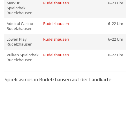
Merkur
Rudelzhausen
6–23 Uhr
Spielothek
Rudelzhausen
Admiral Casino
Rudelzhausen
6–22 Uhr
Rudelzhausen
Löwen Play
Rudelzhausen
6–22 Uhr
Rudelzhausen
Vulkan Spielothek
Rudelzhausen
6–22 Uhr
Rudelzhausen
Spielcasinos in Rudelzhausen auf der Landkarte