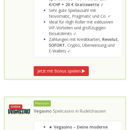
€/CHF + 20 € Gratiswette
✓
Sehr gute Spielausahl mit
Novomatic, Pragmatic und Co. ✓
Ideal für High Roller mit exklusiven
VIP-Vorteilen und großzügigen
Einsatzlimits ✓
Zahlungen mit Kreditkarten,
Revolut
,
SOFORT
, Crypto, Überweisung und
E-Wallets ✓
Jetzt mit Bonus spielen
Premium
online
Vegasino
Spielcasino in
Rudelzhausen
★
Vegasino – Deine moderne