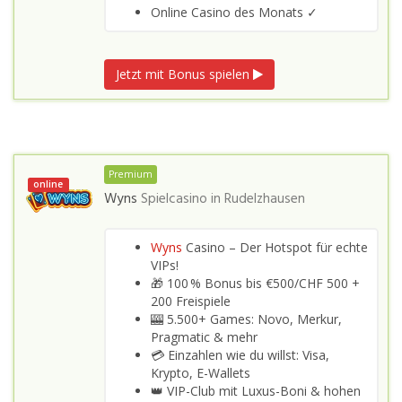
Online Casino des Monats ✓
Jetzt mit Bonus spielen
Premium
online
Wyns
Spielcasino in
Rudelzhausen
Wyns
Casino – Der Hotspot für echte
VIPs!
🎁 100 % Bonus bis €500/CHF 500 +
200 Freispiele
🎰 5.500+ Games: Novo, Merkur,
Pragmatic & mehr
💳 Einzahlen wie du willst: Visa,
Krypto, E-Wallets
👑 VIP-Club mit Luxus-Boni & hohen