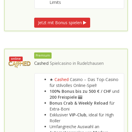
Limits
Jetzt mit Bonus spielen
Premium
online
Cashed
Spielcasino in
Rudelzhausen
★
Cashed
Casino – Das Top-Casino
für stilvolles Online-Spiel!
100% Bonus bis zu 500 €
/ CHF
und
200 Freispiele
🎰
Bonus Crab & Weekly Reload
für
Extra-Boni
Exklusiver
VIP-Club
, ideal für High
Roller
Umfangreiche Auswahl an