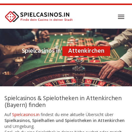
Skip
to
main
Toggl
content
navig
Spielcasinos in
Attenkirchen
Spielcasinos & Spielotheken in Attenkirchen
(Bayern) finden
Auf
Spielcasinos.in
findest du eine aktuelle Übersicht über
Spielkasinos,
Spielhallen und Spielotheken in Attenkirchen
und Umgebung.