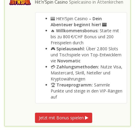
Hit’n’Spin Casino
Spielcasino in
Attenkirchen
🎰 Hit’n’Spin Casino
– Dein
Abenteuer beginnt hier! 🎰
🔥
Willkommensbonus:
Starte mit
bis zu 800 €/CHF Bonus und 200
Freispielen durch
🎮
Spielauswahl:
Über 2.800 Slots
und Tischspiele von Top-Entwicklern
vie
Novomatic
💳
Zahlungsmethoden:
Nutze Visa,
Mastercard, Skrill, Neteller und
Kryptowährungen
🏆
Treueprogramm:
Sammle
Punkte und steige in den VIP-Rängen
auf
Jetzt mit Bonus spielen