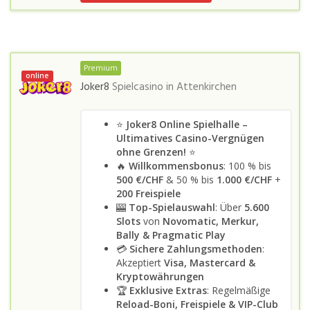
Premium
online
Joker8
Spielcasino in
Attenkirchen
⭐
Joker8 Online Spielhalle –
Ultimatives Casino-Vergnügen
ohne Grenzen!
⭐
🔥
Willkommensbonus
: 100 % bis
500 €/CHF
& 50 % bis
1.000 €/CHF
+
200 Freispiele
🎰
Top-Spielauswahl
: Über
5.600
Slots
von
Novomatic, Merkur,
Bally & Pragmatic Play
💳
Sichere Zahlungsmethoden
:
Akzeptiert
Visa, Mastercard &
Kryptowährungen
🏆
Exklusive Extras
: Regelmäßige
Reload-Boni, Freispiele & VIP-Club