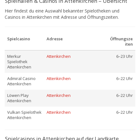
Spielhallen & Casinos in Attenkirchen – Übersicht
Hier findest du eine Auswahl bekannter Spielotheken und
Casinos in Attenkirchen mit Adresse und Öffnungszeiten.
Spielcasino
Adresse
Öffnungsze
iten
Merkur
Attenkirchen
6–23 Uhr
Spielothek
Attenkirchen
Admiral Casino
Attenkirchen
6–22 Uhr
Attenkirchen
Löwen Play
Attenkirchen
6–22 Uhr
Attenkirchen
Vulkan Spielothek
Attenkirchen
6–22 Uhr
Attenkirchen
Spielcasinos in Attenkirchen auf der Landkarte