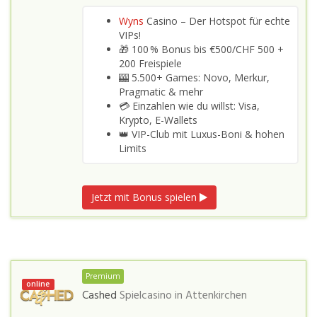
Wyns
Casino – Der Hotspot für echte
VIPs!
🎁 100 % Bonus bis €500/CHF 500 +
200 Freispiele
🎰 5.500+ Games: Novo, Merkur,
Pragmatic & mehr
💳 Einzahlen wie du willst: Visa,
Krypto, E-Wallets
👑 VIP-Club mit Luxus-Boni & hohen
Limits
Jetzt mit Bonus spielen
Premium
online
Cashed
Spielcasino in
Attenkirchen