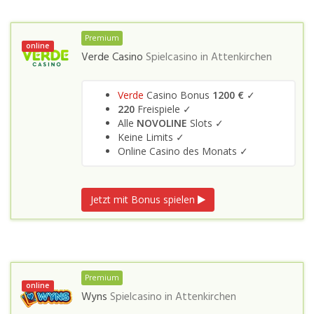
Premium
online
Verde Casino
Spielcasino in
Attenkirchen
Verde
Casino Bonus
1200 €
✓
220
Freispiele ✓
Alle
NOVOLINE
Slots ✓
Keine Limits ✓
Online Casino des Monats ✓
Jetzt mit Bonus spielen
Premium
online
Wyns
Spielcasino in
Attenkirchen