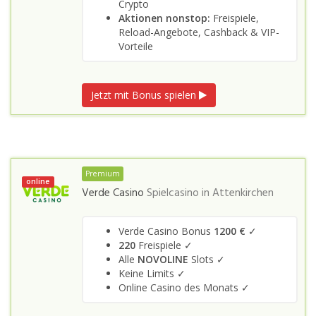
Crypto
Aktionen nonstop:
Freispiele,
Reload-Angebote, Cashback & VIP-
Vorteile
Jetzt mit Bonus spielen
Premium
online
Verde Casino
Spielcasino in
Attenkirchen
Verde Casino Bonus
1200 €
✓
220
Freispiele ✓
Alle
NOVOLINE
Slots ✓
Keine Limits ✓
Online Casino des Monats ✓