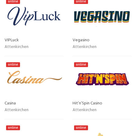
online
online
VIPLuck
Vegasino
Attenkirchen
Attenkirchen
online
online
Casina
Hit’n’Spin Casino
Attenkirchen
Attenkirchen
online
online