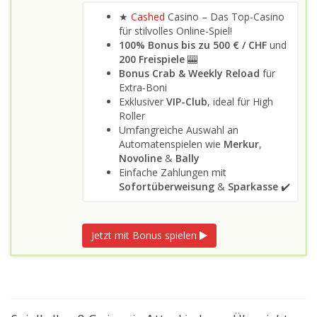
★
Cashed
Casino – Das Top-Casino
für stilvolles Online-Spiel!
100% Bonus bis zu 500 €
/ CHF
und
200 Freispiele
🎰
Bonus Crab & Weekly Reload
für
Extra-Boni
Exklusiver
VIP-Club
, ideal für High
Roller
Umfangreiche Auswahl an
Automatenspielen wie
Merkur
,
Novoline
&
Bally
Einfache Zahlungen mit
Sofortüberweisung
&
Sparkasse
✔️
Jetzt mit Bonus spielen