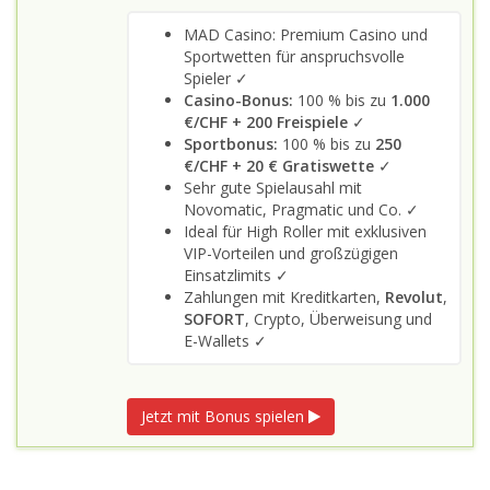
MAD Casino: Premium Casino und
Sportwetten für anspruchsvolle
Spieler ✓
Casino-Bonus:
100 % bis zu
1.000
€/CHF + 200 Freispiele
✓
Sportbonus:
100 % bis zu
250
€/CHF + 20 € Gratiswette
✓
Sehr gute Spielausahl mit
Novomatic, Pragmatic und Co. ✓
Ideal für High Roller mit exklusiven
VIP-Vorteilen und großzügigen
Einsatzlimits ✓
Zahlungen mit Kreditkarten,
Revolut
,
SOFORT
, Crypto, Überweisung und
E-Wallets ✓
Jetzt mit Bonus spielen