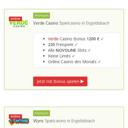
Premium
online
Verde Casino
Spielcasino in
Ergoldsbach
Verde
Casino Bonus
1200 €
✓
220
Freispiele ✓
Alle
NOVOLINE
Slots ✓
Keine Limits ✓
Online Casino des Monats ✓
Jetzt mit Bonus spielen
Premium
online
Wyns
Spielcasino in
Ergoldsbach