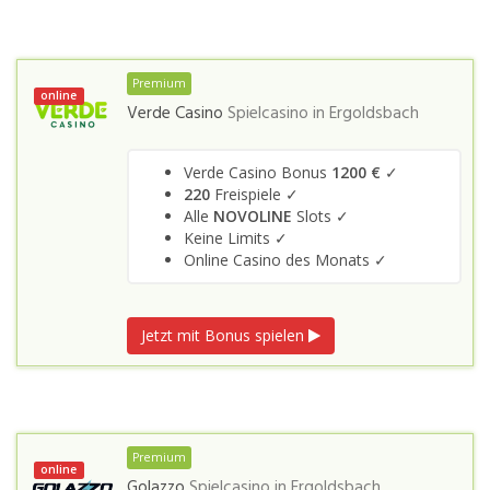
Premium
online
Verde Casino
Spielcasino in
Ergoldsbach
Verde Casino Bonus
1200 €
✓
220
Freispiele ✓
Alle
NOVOLINE
Slots ✓
Keine Limits ✓
Online Casino des Monats ✓
Jetzt mit Bonus spielen
Premium
online
Golazzo
Spielcasino in
Ergoldsbach