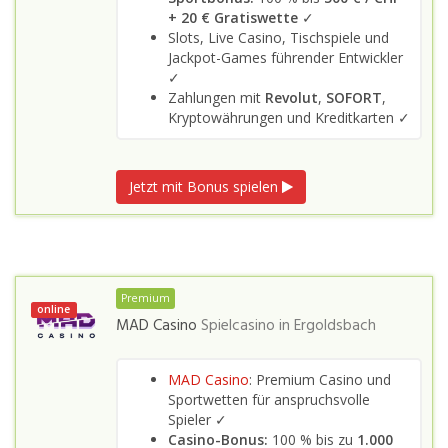
+ 20 € Gratiswette
✓
Slots, Live Casino, Tischspiele und
Jackpot-Games führender Entwickler
✓
Zahlungen mit
Revolut
,
SOFORT
,
Kryptowährungen und Kreditkarten ✓
Jetzt mit Bonus spielen
Premium
online
MAD Casino
Spielcasino in
Ergoldsbach
MAD Casino
: Premium Casino und
Sportwetten für anspruchsvolle
Spieler ✓
Casino-Bonus:
100 % bis zu
1.000