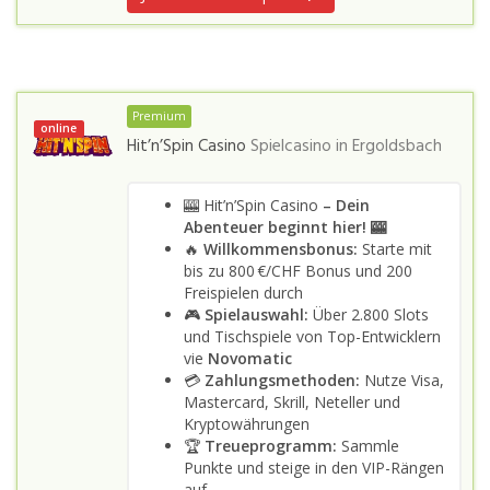
Premium
online
Hit’n’Spin Casino
Spielcasino in
Ergoldsbach
🎰 Hit’n’Spin Casino
– Dein
Abenteuer beginnt hier! 🎰
🔥
Willkommensbonus:
Starte mit
bis zu 800 €/CHF Bonus und 200
Freispielen durch
🎮
Spielauswahl:
Über 2.800 Slots
und Tischspiele von Top-Entwicklern
vie
Novomatic
💳
Zahlungsmethoden:
Nutze Visa,
Mastercard, Skrill, Neteller und
Kryptowährungen
🏆
Treueprogramm:
Sammle
Punkte und steige in den VIP-Rängen
auf