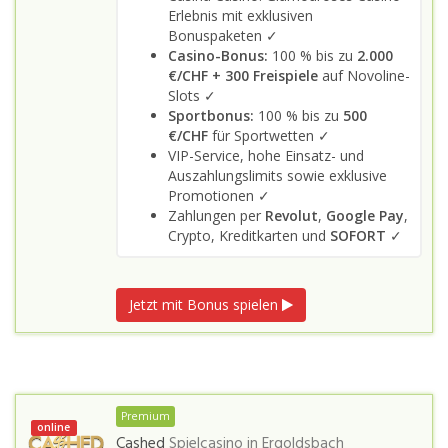
Erlebnis mit exklusiven
Bonuspaketen ✓
Casino-Bonus:
100 % bis zu
2.000
€/CHF + 300 Freispiele
auf Novoline-
Slots ✓
Sportbonus:
100 % bis zu
500
€/CHF
für Sportwetten ✓
VIP-Service, hohe Einsatz- und
Auszahlungslimits sowie exklusive
Promotionen ✓
Zahlungen per
Revolut
,
Google Pay
,
Crypto, Kreditkarten und
SOFORT
✓
Jetzt mit Bonus spielen
Premium
online
Cashed
Spielcasino in
Ergoldsbach