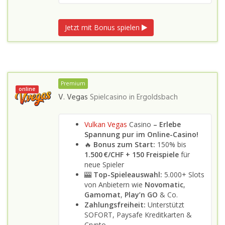
Jetzt mit Bonus spielen
Premium
online
V. Vegas
Spielcasino in
Ergoldsbach
Vulkan Vegas
Casino
– Erlebe
Spannung pur im Online-Casino!
🔥
Bonus zum Start:
150% bis
1.500 €/CHF + 150 Freispiele
für
neue Spieler
🎰
Top-Spieleauswahl:
5.000+ Slots
von Anbietern wie
Novomatic
,
Gamomat
,
Play’n GO
& Co.
Zahlungsfreiheit:
Unterstützt
SOFORT, Paysafe Kreditkarten &
Crypto