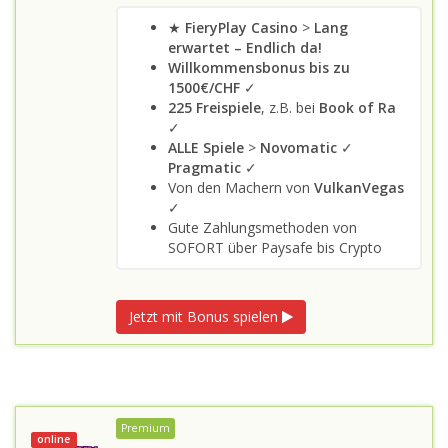
★
FieryPlay Casino
>
Lang
erwartet – Endlich da!
Willkommensbonus bis zu
1500€/CHF
✓
225 Freispiele
, z.B. bei
Book of Ra
✓
ALLE Spiele
>
Novomatic
✓
Pragmatic
✓
Von den Machern von
VulkanVegas
✓
Gute Zahlungsmethoden von
SOFORT über Paysafe bis Crypto
Jetzt mit Bonus spielen
Premium
online