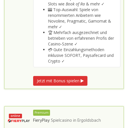
Slots wie
Book of Ra
& mehr ✓
🎰 Top‑Auswahl: Spiele von
renommierten Anbietern wie
Novoline, Pragmatic, Gamomat &
mehr ✓
🏆 Mehrfach ausgezeichnet und
betrieben von erfahrenen Profis der
Casino‑Szene ✓
💳 Gute Einzahlungsmethoden
inklusive SOFORT, Paysafecard und
Crypto ✓
Jetzt mit Bonus spielen
Premium
online
FieryPlay
Spielcasino in
Ergoldsbach