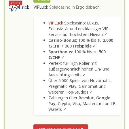
online
VIPLuck
Spielcasino in
Ergoldsbach
VIPLuck
Spielcasino: Luxus,
Exklusivität und erstklassiger VIP-
Service auf höchstem Niveau ✓
Casino-Bonus:
100 % bis zu
2.000
€/CHF + 300 Freispiele
✓
Sportbonus:
100 % bis zu
500
€/CHF
✓
Perfekt für High Roller mit
außergewöhnlich hohen Ein- und
Auszahlungslimits ✓
Über 5.000 Spiele von Novomatic,
Pragmatic Play, Gamomat und
weiteren Top-Studios ✓
Zahlungen über
Revolut
,
Google
Pay
, Crypto, Visa, Mastercard und E-
Wallets ✓