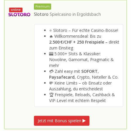
Premium
online
Slotoro
Spielcasino in
Ergoldsbach
⭐ Slotoro – Für echte Casino-Bosse!
🔥 Willkommensdeal: Bis zu
2.500 €/CHF + 250 Freispiele –
direkt
zum Einstieg
🎰 5.000+ Slots & Klassiker:
Novoline, Gamomat, Pragmatic &
mehr
💳 Zahl easy mit
SOFORT
,
Paysafecard
, Crypto, Neteller & Co.
💸 Keine Limits – ob Einsatz oder
Auszahlung, du entscheidest
🏆 Freispiele, Reloads, Cashback &
VIP-Level mit echtem Respekt
Jetzt mit Bonus spielen