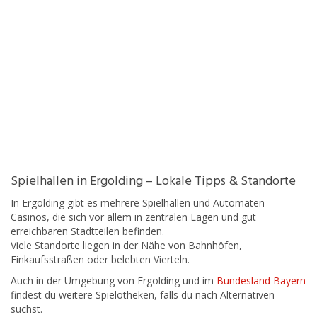
Spielhallen in Ergolding – Lokale Tipps & Standorte
In Ergolding gibt es mehrere Spielhallen und Automaten-
Casinos, die sich vor allem in zentralen Lagen und gut
erreichbaren Stadtteilen befinden.
Viele Standorte liegen in der Nähe von Bahnhöfen,
Einkaufsstraßen oder belebten Vierteln.
Auch in der Umgebung von Ergolding und im
Bundesland Bayern
findest du weitere Spielotheken, falls du nach Alternativen
suchst.