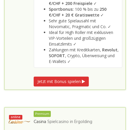
€/CHF + 200 Freispiele
✓
Sportbonus:
100 % bis zu
250
€/CHF + 20 € Gratiswette
✓
Sehr gute Spielausahl mit
Novomatic, Pragmatic und Co. ✓
Ideal für High Roller mit exklusiven
VIP-Vorteilen und großzügigen
Einsatzlimits ✓
Zahlungen mit Kreditkarten,
Revolut
,
SOFORT
, Crypto, Überweisung und
E-Wallets ✓
Jetzt mit Bonus spielen
Premium
online
Casina
Spielcasino in
Ergolding