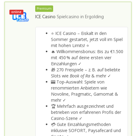
Premium
online
ICE Casino
Spielcasino in
Ergolding
⭐ ICE Casino – Eiskalt in den
Sommer gestartet, jetzt voll im Spiel
mit hohen Limits! ⭐
🔥 Willkommensbonus: Bis zu €1.500
mit 450 % auf deine ersten vier
Einzahlungen ✓
🎁 270 Freispiele – z. B. auf beliebte
Slots wie
Book of Ra
& mehr ✓
🎰 Top‑Auswahl: Spiele von
renommierten Anbietern wie
Novoline, Pragmatic, Gamomat &
mehr ✓
🏆 Mehrfach ausgezeichnet und
betrieben von erfahrenen Profis der
Casino‑Szene ✓
💳 Gute Einzahlungsmethoden
inklusive SOFORT, Paysafecard und