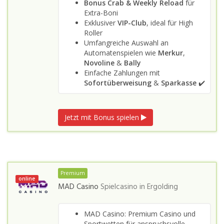
Bonus Crab & Weekly Reload
für
Extra-Boni
Exklusiver
VIP-Club
, ideal für High
Roller
Umfangreiche Auswahl an
Automatenspielen wie
Merkur
,
Novoline
&
Bally
Einfache Zahlungen mit
Sofortüberweisung
&
Sparkasse
✔️
Jetzt mit Bonus spielen
Premium
online
MAD Casino
Spielcasino in
Ergolding
MAD Casino: Premium Casino und
Sportwetten für anspruchsvolle