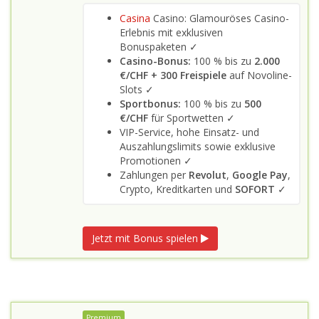
Casina
Casino: Glamouröses Casino-
Erlebnis mit exklusiven
Bonuspaketen ✓
Casino-Bonus:
100 % bis zu
2.000
€/CHF + 300 Freispiele
auf Novoline-
Slots ✓
Sportbonus:
100 % bis zu
500
€/CHF
für Sportwetten ✓
VIP-Service, hohe Einsatz- und
Auszahlungslimits sowie exklusive
Promotionen ✓
Zahlungen per
Revolut
,
Google Pay
,
Crypto, Kreditkarten und
SOFORT
✓
Jetzt mit Bonus spielen
Premium