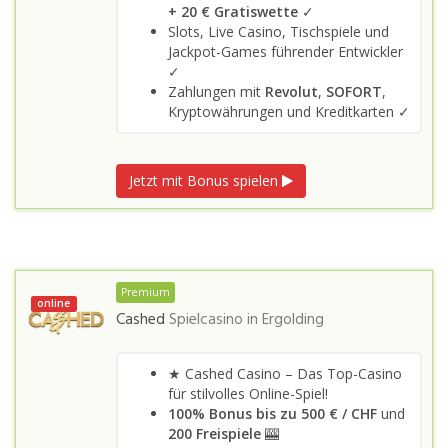
+ 20 € Gratiswette
✓
Slots, Live Casino, Tischspiele und
Jackpot-Games führender Entwickler
✓
Zahlungen mit
Revolut
,
SOFORT
,
Kryptowährungen und Kreditkarten ✓
Jetzt mit Bonus spielen
Premium
online
Cashed
Spielcasino in
Ergolding
★ Cashed Casino – Das Top-Casino
für stilvolles Online-Spiel!
100% Bonus bis zu 500 €
/ CHF
und
200 Freispiele
🎰