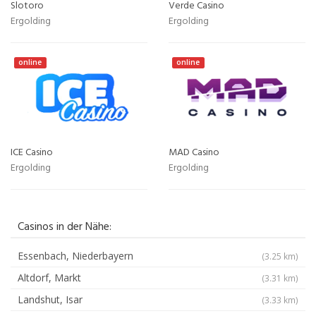
Slotoro
Verde Casino
Ergolding
Ergolding
online
online
ICE Casino
MAD Casino
Ergolding
Ergolding
Casinos in der Nähe:
Essenbach, Niederbayern
(3.25 km)
Altdorf, Markt
(3.31 km)
Landshut, Isar
(3.33 km)