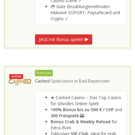
Casino‑Szene ✓
💳 Gute Einzahlungsmethoden
inklusive SOFORT, Paysafecard und
Crypto ✓
Jetzt mit Bonus spielen
Premium
online
Cashed
Spielcasino in
Bad Bayersoien
★ Cashed Casino – Das Top-Casino
für stilvolles Online-Spiel!
100% Bonus bis zu 500 €
/ CHF
und
200 Freispiele
🎰
Bonus Crab & Weekly Reload
für
Extra-Boni
Exklusiver
VIP-Club
, ideal für High