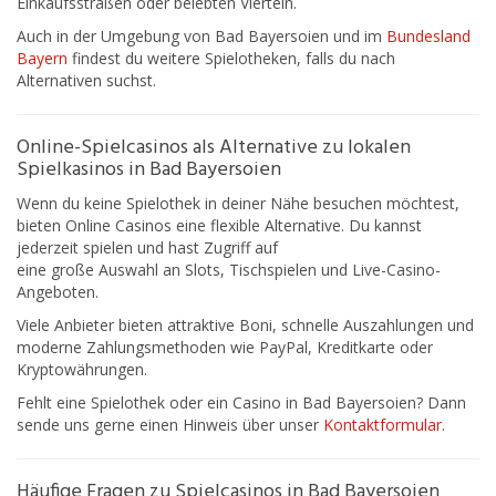
Einkaufsstraßen oder belebten Vierteln.
Auch in der Umgebung von Bad Bayersoien und im
Bundesland
Bayern
findest du weitere Spielotheken, falls du nach
Alternativen suchst.
Online-Spielcasinos als Alternative zu lokalen
Spielkasinos in Bad Bayersoien
Wenn du keine Spielothek in deiner Nähe besuchen möchtest,
bieten Online Casinos eine flexible Alternative. Du kannst
jederzeit spielen und hast Zugriff auf
eine große Auswahl an Slots, Tischspielen und Live-Casino-
Angeboten.
Viele Anbieter bieten attraktive Boni, schnelle Auszahlungen und
moderne Zahlungsmethoden wie PayPal, Kreditkarte oder
Kryptowährungen.
Fehlt eine Spielothek oder ein Casino in Bad Bayersoien? Dann
sende uns gerne einen Hinweis über unser
Kontaktformular
.
Häufige Fragen zu Spielcasinos in Bad Bayersoien