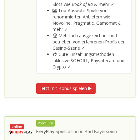
Slots wie
Book of Ra
& mehr ✓
🎰 Top‑Auswahl: Spiele von
renommierten Anbietern wie
Novoline, Pragmatic, Gamomat &
mehr ✓
🏆 Mehrfach ausgezeichnet und
betrieben von erfahrenen Profis der
Casino‑Szene ✓
💳 Gute Einzahlungsmethoden
inklusive SOFORT, Paysafecard und
Crypto ✓
Jetzt mit Bonus spielen
Premium
online
FieryPlay
Spielcasino in
Bad Bayersoien