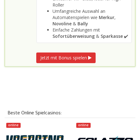
Roller
Umfangreiche Auswahl an
Automatenspielen wie
Merkur
,
Novoline
&
Bally
Einfache Zahlungen mit
Sofortüberweisung
&
Sparkasse
✔️
Jetzt mit Bonus spielen
Beste Online Spielcasinos:
online
online