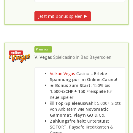
Jetzt mit Bonus spielen
Premium
online
V. Vegas
Spielcasino in
Bad Bayersoien
Vulkan Vegas
Casino
– Erlebe
Spannung pur im Online-Casino!
🔥
Bonus zum Start:
150% bis
1.500 €/CHF + 150 Freispiele
für
neue Spieler
🎰
Top-Spieleauswahl:
5.000+ Slots
von Anbietern wie
Novomatic
,
Gamomat
,
Play’n GO
& Co.
Zahlungsfreiheit:
Unterstützt
SOFORT, Paysafe Kreditkarten &
Crypto