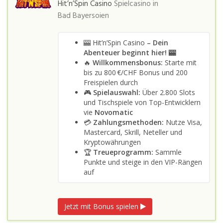
Hit’n’Spin Casino
Spielcasino in
Bad Bayersoien
🎰 Hit’n’Spin Casino
– Dein
Abenteuer beginnt hier! 🎰
🔥
Willkommensbonus:
Starte mit
bis zu 800 €/CHF Bonus und 200
Freispielen durch
🎮
Spielauswahl:
Über 2.800 Slots
und Tischspiele von Top-Entwicklern
vie
Novomatic
💳
Zahlungsmethoden:
Nutze Visa,
Mastercard, Skrill, Neteller und
Kryptowährungen
🏆
Treueprogramm:
Sammle
Punkte und steige in den VIP-Rängen
auf
Jetzt mit Bonus spielen