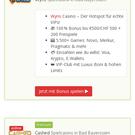
Wyns
Spielcasino in
Bad Bayersoien
Wyns
Casino – Der Hotspot für echte
VIPs!
🎁 100 % Bonus bis €500/CHF 500 +
200 Freispiele
🎰 5.500+ Games: Novo, Merkur,
Pragmatic & mehr
💳 Einzahlen wie du willst: Visa,
Krypto, E-Wallets
👑 VIP-Club mit Luxus-Boni & hohen
Limits
Jetzt mit Bonus spielen
Premium
online
Cashed
Spielcasino in
Bad Bayersoien