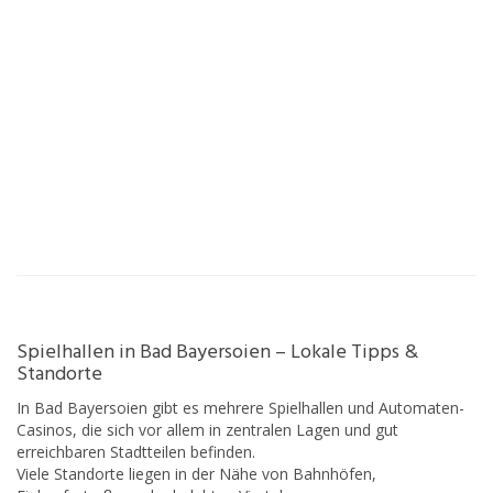
Spielhallen in Bad Bayersoien – Lokale Tipps &
Standorte
In Bad Bayersoien gibt es mehrere Spielhallen und Automaten-
Casinos, die sich vor allem in zentralen Lagen und gut
erreichbaren Stadtteilen befinden.
Viele Standorte liegen in der Nähe von Bahnhöfen,