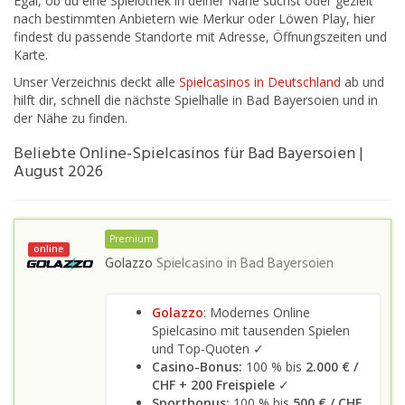
Egal, ob du eine Spielothek in deiner Nähe suchst oder gezielt
nach bestimmten Anbietern wie Merkur oder Löwen Play, hier
findest du passende Standorte mit Adresse, Öffnungszeiten und
Karte.
Unser Verzeichnis deckt alle
Spielcasinos in Deutschland
ab und
hilft dir, schnell die nächste Spielhalle in Bad Bayersoien und in
der Nähe zu finden.
Beliebte Online-Spielcasinos für Bad Bayersoien |
August 2026
Premium
online
Golazzo
Spielcasino in
Bad Bayersoien
Golazzo
: Modernes Online
Spielcasino mit tausenden Spielen
und Top-Quoten ✓
Casino-Bonus:
100 % bis
2.000 € /
CHF + 200 Freispiele
✓
Sportbonus:
100 % bis
500 € / CHF