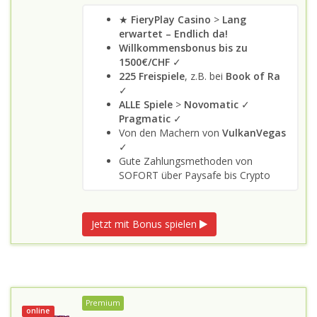
★
FieryPlay Casino
>
Lang
erwartet – Endlich da!
Willkommensbonus bis zu
1500€/CHF
✓
225 Freispiele
, z.B. bei
Book of Ra
✓
ALLE Spiele
>
Novomatic
✓
Pragmatic
✓
Von den Machern von
VulkanVegas
✓
Gute Zahlungsmethoden von
SOFORT über Paysafe bis Crypto
Jetzt mit Bonus spielen
Premium
online