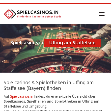
Skip
to
main
Toggl
content
navig
Spielcasinos in
Uffing am Staffelsee
Spielcasinos & Spielotheken in Uffing am
Staffelsee (Bayern) finden
Auf
Spielcasinos.in
findest du eine aktuelle Übersicht über
Spielkasinos,
Spielhallen und Spielotheken in Uffing am
Staffelsee
und Umgebung.