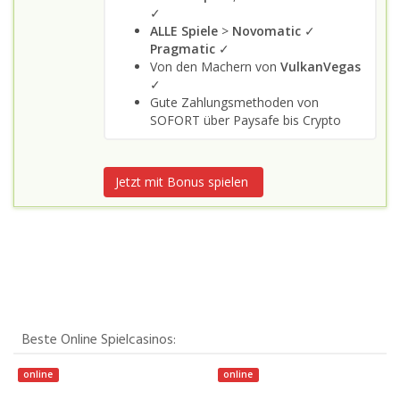
✓
ALLE Spiele
>
Novomatic
✓
Pragmatic
✓
Von den Machern von
VulkanVegas
✓
Gute Zahlungsmethoden von
SOFORT über Paysafe bis Crypto
Jetzt mit Bonus spielen
Beste Online Spielcasinos:
online
online