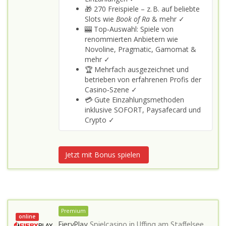
🎁 270 Freispiele – z. B. auf beliebte
Slots wie
Book of Ra
& mehr ✓
🎰 Top‑Auswahl: Spiele von
renommierten Anbietern wie
Novoline, Pragmatic, Gamomat &
mehr ✓
🏆 Mehrfach ausgezeichnet und
betrieben von erfahrenen Profis der
Casino‑Szene ✓
💳 Gute Einzahlungsmethoden
inklusive SOFORT, Paysafecard und
Crypto ✓
Jetzt mit Bonus spielen
Premium
online
FieryPlay
Spielcasino in
Uffing am Staffelsee