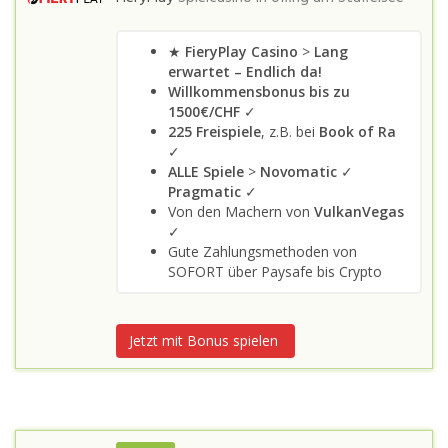
★
FieryPlay Casino
>
Lang
erwartet – Endlich da!
Willkommensbonus bis zu
1500€/CHF
✓
225 Freispiele
, z.B. bei
Book of Ra
✓
ALLE Spiele
>
Novomatic
✓
Pragmatic
✓
Von den Machern von
VulkanVegas
✓
Gute Zahlungsmethoden von
SOFORT über Paysafe bis Crypto
Jetzt mit Bonus spielen