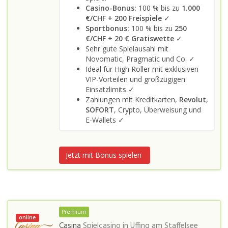
Casino-Bonus:
100 % bis zu
1.000
€/CHF + 200 Freispiele
✓
Sportbonus:
100 % bis zu
250
€/CHF + 20 € Gratiswette
✓
Sehr gute Spielausahl mit
Novomatic, Pragmatic und Co. ✓
Ideal für High Roller mit exklusiven
VIP-Vorteilen und großzügigen
Einsatzlimits ✓
Zahlungen mit Kreditkarten,
Revolut
,
SOFORT
, Crypto, Überweisung und
E-Wallets ✓
Jetzt mit Bonus spielen
Premium
online
Casina
Spielcasino in
Uffing am Staffelsee