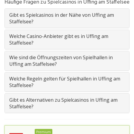
Häufige Fragen zu Spielcasinos in Uffing am Staffelsee
Gibt es Spielcasinos in der Nähe von Uffing am
Staffelsee?
Welche Casino-Anbieter gibt es in Uffing am
Staffelsee?
Wie sind die Öffnungszeiten von Spielhallen in
Uffing am Staffelsee?
Welche Regeln gelten für Spielhallen in Uffing am
Staffelsee?
Gibt es Alternativen zu Spielcasinos in Uffing am
Staffelsee?
Premium