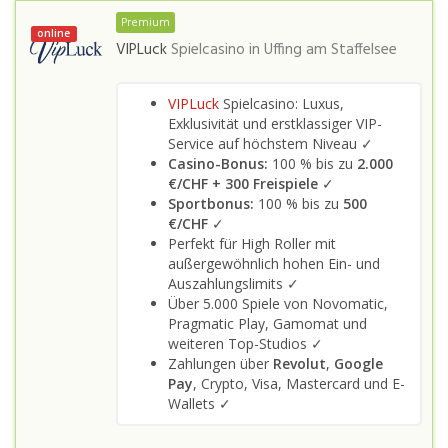
Premium
online
VIPLuck
Spielcasino in
Uffing am Staffelsee
VIPLuck
Spielcasino: Luxus,
Exklusivität und erstklassiger VIP-
Service auf höchstem Niveau ✓
Casino-Bonus:
100 % bis zu
2.000
€/CHF + 300 Freispiele
✓
Sportbonus:
100 % bis zu
500
€/CHF
✓
Perfekt für High Roller mit
außergewöhnlich hohen Ein- und
Auszahlungslimits ✓
Über 5.000 Spiele von Novomatic,
Pragmatic Play, Gamomat und
weiteren Top-Studios ✓
Zahlungen über
Revolut
,
Google
Pay
, Crypto, Visa, Mastercard und E-
Wallets ✓