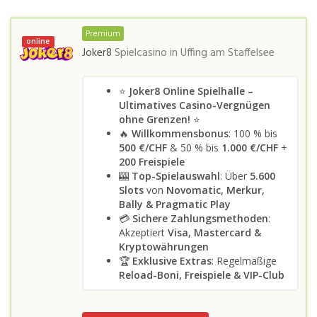
Premium
online
Joker8
Spielcasino in
Uffing am Staffelsee
⭐
Joker8 Online Spielhalle –
Ultimatives Casino-Vergnügen
ohne Grenzen!
⭐
🔥
Willkommensbonus
: 100 % bis
500 €/CHF
& 50 % bis
1.000 €/CHF
+
200 Freispiele
🎰
Top-Spielauswahl
: Über
5.600
Slots
von
Novomatic, Merkur,
Bally & Pragmatic Play
💳
Sichere Zahlungsmethoden
:
Akzeptiert
Visa, Mastercard &
Kryptowährungen
🏆
Exklusive Extras
: Regelmäßige
Reload-Boni, Freispiele & VIP-Club