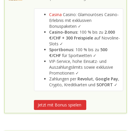
Casina
Casino: Glamouröses Casino-
Erlebnis mit exklusiven
Bonuspaketen ✓
Casino-Bonus:
100 % bis zu
2.000
€/CHF + 300 Freispiele
auf Novoline-
Slots ✓
Sportbonus:
100 % bis zu
500
€/CHF
für Sportwetten ✓
VIP-Service, hohe Einsatz- und
Auszahlungslimits sowie exklusive
Promotionen ✓
Zahlungen per
Revolut
,
Google Pay
,
Crypto, Kreditkarten und
SOFORT
✓
Jetzt mit Bonus spielen