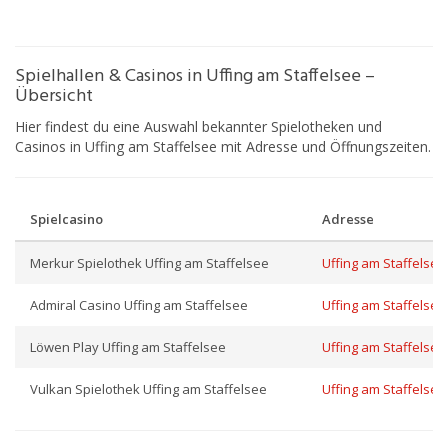
Spielhallen & Casinos in Uffing am Staffelsee –
Übersicht
Hier findest du eine Auswahl bekannter Spielotheken und
Casinos in Uffing am Staffelsee mit Adresse und Öffnungszeiten.
Spielcasino
Adresse
Merkur Spielothek Uffing am Staffelsee
Uffing am Staffelsee
Admiral Casino Uffing am Staffelsee
Uffing am Staffelsee
Löwen Play Uffing am Staffelsee
Uffing am Staffelsee
Vulkan Spielothek Uffing am Staffelsee
Uffing am Staffelsee