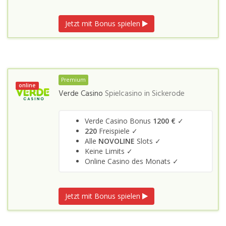
Jetzt mit Bonus spielen
Premium
online
Verde Casino
Spielcasino in
Sickerode
Verde Casino Bonus
1200 €
✓
220
Freispiele ✓
Alle
NOVOLINE
Slots ✓
Keine Limits ✓
Online Casino des Monats ✓
Jetzt mit Bonus spielen