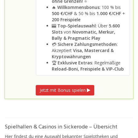
ohne Grenzen!
⭐
🔥
Willkommensbonus
: 100 % bis
500 €/CHF
& 50 % bis
1.000 €/CHF
+
200 Freispiele
🎰
Top-Spielauswahl
: Über
5.600
Slots
von
Novomatic, Merkur,
Bally & Pragmatic Play
💳
Sichere Zahlungsmethoden
:
Akzeptiert
Visa, Mastercard &
Kryptowährungen
🏆
Exklusive Extras
: Regelmäßige
Reload-Boni, Freispiele & VIP-Club
Jetzt mit Bonus spielen
Spielhallen & Casinos in Sickerode – Übersicht
Hier findest du eine Auswahl bekannter Spielotheken und