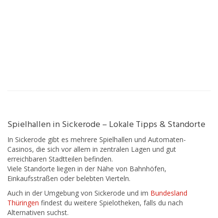
Spielhallen in Sickerode – Lokale Tipps & Standorte
In Sickerode gibt es mehrere Spielhallen und Automaten-
Casinos, die sich vor allem in zentralen Lagen und gut
erreichbaren Stadtteilen befinden.
Viele Standorte liegen in der Nähe von Bahnhöfen,
Einkaufsstraßen oder belebten Vierteln.
Auch in der Umgebung von Sickerode und im
Bundesland
Thüringen
findest du weitere Spielotheken, falls du nach
Alternativen suchst.