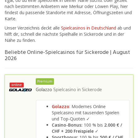
Egal, ob du eine Spielothek in deiner Nähe suchst oder gezielt
nach bestimmten Anbietern wie Merkur oder Löwen Play, hier
findest du passende Standorte mit Adresse, Öffnungszeiten und
Karte.
Unser Verzeichnis deckt alle
Spielcasinos in Deutschland
ab und
hilft dir, schnell die nächste Spielhalle in Sickerode und in der
Nähe zu finden.
Beliebte Online-Spielcasinos für Sickerode | August
2026
Premium
online
Golazzo
Spielcasino in
Sickerode
Golazzo
: Modernes Online
Spielcasino mit tausenden Spielen
und Top-Quoten ✓
Casino-Bonus:
100 % bis
2.000 € /
CHF + 200 Freispiele
✓
Sportbonus:
100 % bis
500 € / CHF