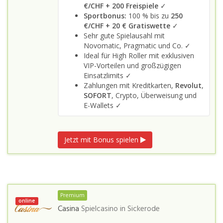
€/CHF + 200 Freispiele
✓
Sportbonus:
100 % bis zu
250
€/CHF + 20 € Gratiswette
✓
Sehr gute Spielausahl mit
Novomatic, Pragmatic und Co. ✓
Ideal für High Roller mit exklusiven
VIP-Vorteilen und großzügigen
Einsatzlimits ✓
Zahlungen mit Kreditkarten,
Revolut
,
SOFORT
, Crypto, Überweisung und
E-Wallets ✓
Jetzt mit Bonus spielen
Premium
online
Casina
Spielcasino in
Sickerode