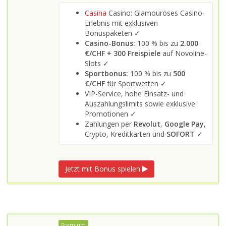
Casina
Casino: Glamouröses Casino-
Erlebnis mit exklusiven
Bonuspaketen ✓
Casino-Bonus:
100 % bis zu
2.000
€/CHF + 300 Freispiele
auf Novoline-
Slots ✓
Sportbonus:
100 % bis zu
500
€/CHF
für Sportwetten ✓
VIP-Service, hohe Einsatz- und
Auszahlungslimits sowie exklusive
Promotionen ✓
Zahlungen per
Revolut
,
Google Pay
,
Crypto, Kreditkarten und
SOFORT
✓
Jetzt mit Bonus spielen
Premium