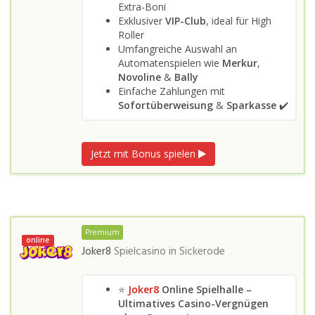
Extra-Boni
Exklusiver
VIP-Club
, ideal für High
Roller
Umfangreiche Auswahl an
Automatenspielen wie
Merkur
,
Novoline
&
Bally
Einfache Zahlungen mit
Sofortüberweisung
&
Sparkasse
✔️
Jetzt mit Bonus spielen
Premium
online
Joker8
Spielcasino in
Sickerode
⭐
Joker8
Online Spielhalle –
Ultimatives Casino-Vergnügen