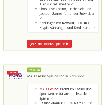
+ 20 € Gratiswette
✓
Slots, Live Casino, Tischspiele und
Jackpot-Games führender Entwickler
✓
Zahlungen mit
Revolut
,
SOFORT
,
Kryptowährungen und Kreditkarten ✓
Jetzt mit Bonus spielen
Premium
online
MAD Casino
Spielcasino in
Sickerode
MAD Casino
: Premium Casino und
Sportwetten für anspruchsvolle
Spieler ✓
Casino-Bonus:
100 % bis zu
1.000