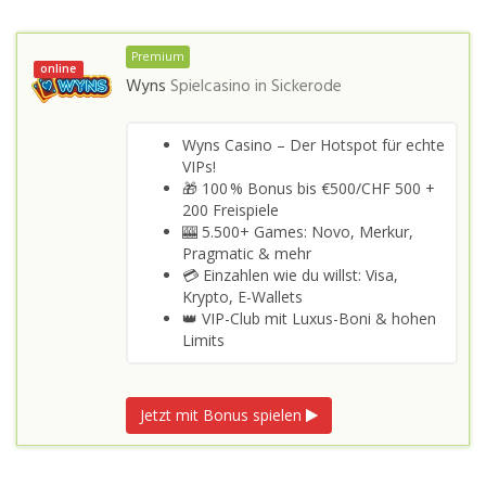
Premium
online
Wyns
Spielcasino in
Sickerode
Wyns Casino – Der Hotspot für echte
VIPs!
🎁 100 % Bonus bis €500/CHF 500 +
200 Freispiele
🎰 5.500+ Games: Novo, Merkur,
Pragmatic & mehr
💳 Einzahlen wie du willst: Visa,
Krypto, E-Wallets
👑 VIP-Club mit Luxus-Boni & hohen
Limits
Jetzt mit Bonus spielen