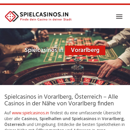
Skip
to
main
Toggl
content
navig
Spielcasinos in
Vorarlberg
Spielcasinos in Vorarlberg, Österreich – Alle
Casinos in der Nähe von Vorarlberg finden
Auf
www.spielcasinos.in
findest du eine umfassende Übersicht
über alle
Casinos, Spielhallen und Spielcasinos
in
Vorarlberg,
Österreich
und Umgebung. Entdecke die besten Spielotheken in