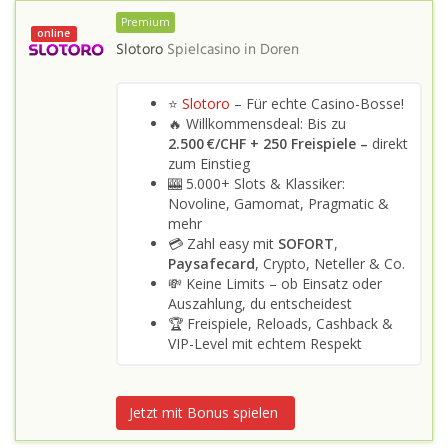
Premium
online
Slotoro
Spielcasino in
Doren
⭐
Slotoro
– Für echte Casino-Bosse!
🔥 Willkommensdeal: Bis zu
2.500 €/CHF + 250 Freispiele –
direkt
zum Einstieg
🎰 5.000+ Slots & Klassiker:
Novoline, Gamomat, Pragmatic &
mehr
💳 Zahl easy mit
SOFORT
,
Paysafecard
, Crypto, Neteller & Co.
💸 Keine Limits – ob Einsatz oder
Auszahlung, du entscheidest
🏆 Freispiele, Reloads, Cashback &
VIP-Level mit echtem Respekt
Jetzt mit Bonus spielen