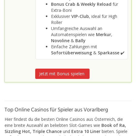
Bonus Crab & Weekly Reload
für
Extra-Boni
Exklusiver
VIP-Club
, ideal für High
Roller
Umfangreiche Auswahl an
Automatenspielen wie
Merkur
,
Novoline
&
Bally
Einfache Zahlungen mit
Sofortüberweisung
&
Sparkasse
✔️
Jetzt mit Bonus spielen
Top Online Casinos für Spieler aus Vorarlberg
Hier findest du die besten Online Casinos aus Österreich, die
eine breite Auswahl an beliebten Slot-Games wie
Book of Ra,
Sizzling Hot, Triple Chance
und
Extra 10 Liner
bieten. Spiele