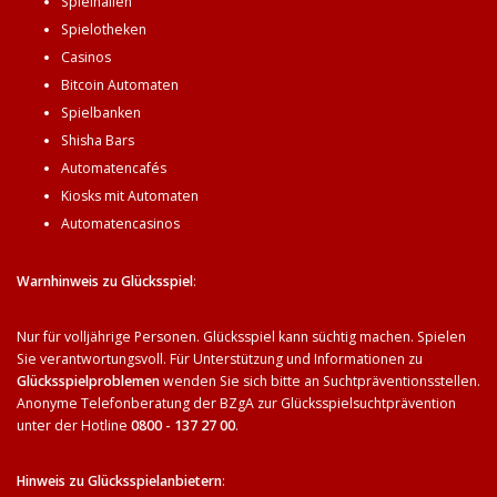
Spielhallen
Spielotheken
Casinos
Bitcoin Automaten
Spielbanken
Shisha Bars
Automatencafés
Kiosks mit Automaten
Automatencasinos
Warnhinweis zu Glücksspiel
:
Nur für volljährige Personen. Glücksspiel kann süchtig machen. Spielen
Sie verantwortungsvoll. Für Unterstützung und Informationen zu
Glücksspielproblemen
wenden Sie sich bitte an Suchtpräventionsstellen.
Anonyme Telefonberatung der BZgA zur Glücksspielsuchtprävention
unter der Hotline
0800 - 137 27 00
.
Hinweis zu Glücksspielanbietern
: