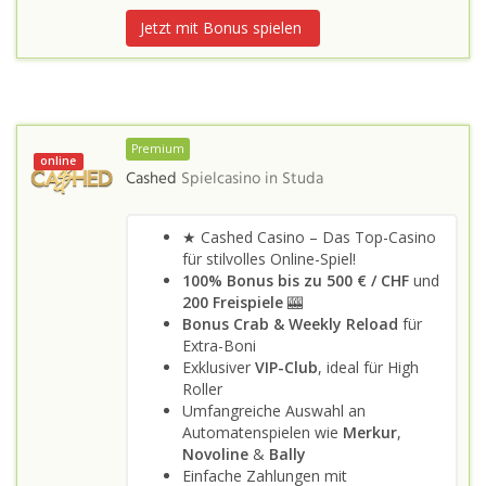
Jetzt mit Bonus spielen
Premium
online
Cashed
Spielcasino in
Studa
★ Cashed Casino – Das Top-Casino
für stilvolles Online-Spiel!
100% Bonus bis zu 500 €
/ CHF
und
200 Freispiele
🎰
Bonus Crab & Weekly Reload
für
Extra-Boni
Exklusiver
VIP-Club
, ideal für High
Roller
Umfangreiche Auswahl an
Automatenspielen wie
Merkur
,
Novoline
&
Bally
Einfache Zahlungen mit