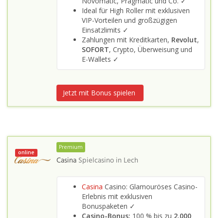
Novomatic, Pragmatic und Co. ✓
Ideal für High Roller mit exklusiven
VIP-Vorteilen und großzügigen
Einsatzlimits ✓
Zahlungen mit Kreditkarten,
Revolut
,
SOFORT
, Crypto, Überweisung und
E-Wallets ✓
Jetzt mit Bonus spielen
Premium
online
Casina
Spielcasino in
Lech
Casina
Casino: Glamouröses Casino-
Erlebnis mit exklusiven
Bonuspaketen ✓
Casino-Bonus:
100 % bis zu
2.000