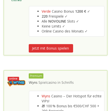
Verde
Casino Bonus
1200 €
✓
220
Freispiele ✓
Alle
NOVOLINE
Slots ✓
Keine Limits ✓
Online Casino des Monats ✓
Jetzt mit Bonus spielen
Premium
online
Wyns
Spielcasino in
Schnifis
Wyns
Casino – Der Hotspot für echte
VIPs!
🎁 100 % Bonus bis €500/CHF 500 +
200 Freispiele