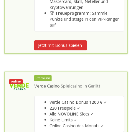
Mastercard, Skrill, Neteller und
Kryptowährungen
🏆
Treueprogramm:
Sammle
Punkte und steige in den VIP-Rängen
auf
Jetzt mit Bonus spielen
Premium
online
Verde Casino
Spielcasino in
Garlitt
Verde Casino Bonus
1200 €
✓
220
Freispiele ✓
Alle
NOVOLINE
Slots ✓
Keine Limits ✓
Online Casino des Monats ✓