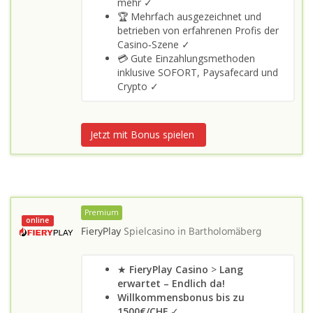
mehr ✓
🏆 Mehrfach ausgezeichnet und
betrieben von erfahrenen Profis der
Casino‑Szene ✓
💳 Gute Einzahlungsmethoden
inklusive SOFORT, Paysafecard und
Crypto ✓
Jetzt mit Bonus spielen
Premium
online
FieryPlay
Spielcasino in
Bartholomäberg
★
FieryPlay Casino
>
Lang
erwartet – Endlich da!
Willkommensbonus bis zu
1500€/CHF
✓