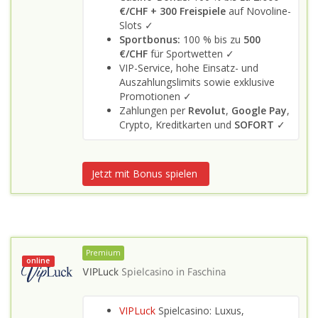
€/CHF + 300 Freispiele
auf Novoline-
Slots ✓
Sportbonus:
100 % bis zu
500
€/CHF
für Sportwetten ✓
VIP-Service, hohe Einsatz- und
Auszahlungslimits sowie exklusive
Promotionen ✓
Zahlungen per
Revolut
,
Google Pay
,
Crypto, Kreditkarten und
SOFORT
✓
Jetzt mit Bonus spielen
Premium
online
VIPLuck
Spielcasino in
Faschina
VIPLuck
Spielcasino: Luxus,