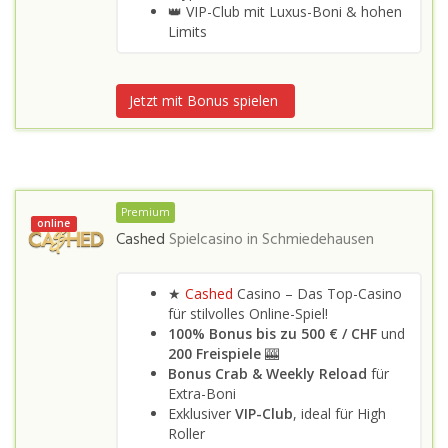
👑 VIP-Club mit Luxus-Boni & hohen
Limits
Jetzt mit Bonus spielen
Premium
online
Cashed
Spielcasino in
Schmiedehausen
★
Cashed
Casino – Das Top-Casino
für stilvolles Online-Spiel!
100% Bonus bis zu 500 €
/ CHF
und
200 Freispiele
🎰
Bonus Crab & Weekly Reload
für
Extra-Boni
Exklusiver
VIP-Club
, ideal für High
Roller