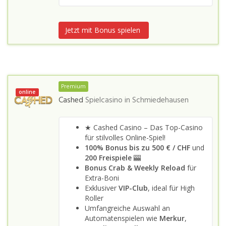
Jetzt mit Bonus spielen
Premium
online
Cashed
Spielcasino in
Schmiedehausen
★ Cashed Casino – Das Top-Casino
für stilvolles Online-Spiel!
100% Bonus bis zu 500 €
/ CHF
und
200 Freispiele
🎰
Bonus Crab & Weekly Reload
für
Extra-Boni
Exklusiver
VIP-Club
, ideal für High
Roller
Umfangreiche Auswahl an
Automatenspielen wie
Merkur
,