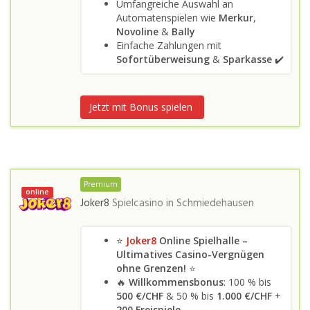
Umfangreiche Auswahl an
Automatenspielen wie
Merkur
,
Novoline
&
Bally
Einfache Zahlungen mit
Sofortüberweisung
&
Sparkasse
✔️
Jetzt mit Bonus spielen
Premium
online
Joker8
Spielcasino in
Schmiedehausen
⭐
Joker8
Online Spielhalle –
Ultimatives Casino-Vergnügen
ohne Grenzen!
⭐
🔥
Willkommensbonus
: 100 % bis
500 €/CHF
& 50 % bis
1.000 €/CHF
+
200 Freispiele