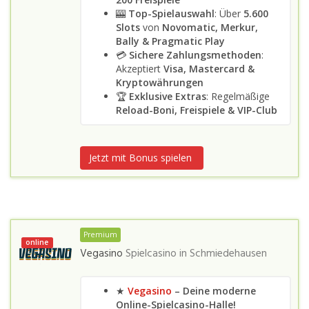
🎰
Top-Spielauswahl
: Über
5.600
Slots
von
Novomatic, Merkur,
Bally & Pragmatic Play
💳
Sichere Zahlungsmethoden
:
Akzeptiert
Visa, Mastercard &
Kryptowährungen
🏆
Exklusive Extras
: Regelmäßige
Reload-Boni, Freispiele & VIP-Club
Jetzt mit Bonus spielen
Premium
online
Vegasino
Spielcasino in
Schmiedehausen
★
Vegasino
– Deine moderne
Online-Spielcasino-Halle!