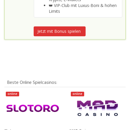
👑 VIP-Club mit Luxus-Boni & hohen
Limits
Jetzt mit Bonus spielen
Beste Online Spielcasinos:
online
online