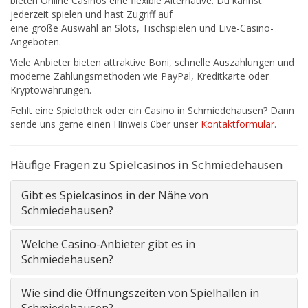
bieten Online Casinos eine flexible Alternative. Du kannst
jederzeit spielen und hast Zugriff auf
eine große Auswahl an Slots, Tischspielen und Live-Casino-
Angeboten.
Viele Anbieter bieten attraktive Boni, schnelle Auszahlungen und
moderne Zahlungsmethoden wie PayPal, Kreditkarte oder
Kryptowährungen.
Fehlt eine Spielothek oder ein Casino in Schmiedehausen? Dann
sende uns gerne einen Hinweis über unser
Kontaktformular
.
Häufige Fragen zu Spielcasinos in Schmiedehausen
Gibt es Spielcasinos in der Nähe von
Schmiedehausen?
Welche Casino-Anbieter gibt es in
Schmiedehausen?
Wie sind die Öffnungszeiten von Spielhallen in