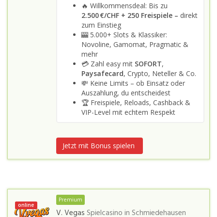
🔥 Willkommensdeal: Bis zu
2.500 €/CHF + 250 Freispiele –
direkt
zum Einstieg
🎰 5.000+ Slots & Klassiker:
Novoline, Gamomat, Pragmatic &
mehr
💳 Zahl easy mit
SOFORT
,
Paysafecard
, Crypto, Neteller & Co.
💸 Keine Limits – ob Einsatz oder
Auszahlung, du entscheidest
🏆 Freispiele, Reloads, Cashback &
VIP-Level mit echtem Respekt
Jetzt mit Bonus spielen
Premium
online
V. Vegas
Spielcasino in
Schmiedehausen