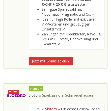
€/CHF + 20 € Gratiswette
✓
Sehr gute Spielausahl mit
Novomatic, Pragmatic und Co. ✓
Ideal für High Roller mit exklusiven
VIP-Vorteilen und großzügigen
Einsatzlimits ✓
Zahlungen mit Kreditkarten,
Revolut
,
SOFORT
, Crypto, Überweisung und
E-Wallets ✓
Jetzt mit Bonus spielen
Premium
online
Slotoro
Spielcasino in
Schmiedehausen
⭐
Slotoro
– Für echte Casino-Bosse!