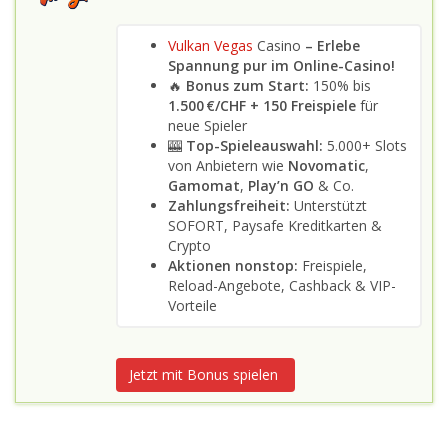
Vulkan Vegas
Casino
– Erlebe
Spannung pur im Online-Casino!
🔥
Bonus zum Start:
150% bis
1.500 €/CHF + 150 Freispiele
für
neue Spieler
🎰
Top-Spieleauswahl:
5.000+ Slots
von Anbietern wie
Novomatic
,
Gamomat
,
Play’n GO
& Co.
Zahlungsfreiheit:
Unterstützt
SOFORT, Paysafe Kreditkarten &
Crypto
Aktionen nonstop:
Freispiele,
Reload-Angebote, Cashback & VIP-
Vorteile
Jetzt mit Bonus spielen