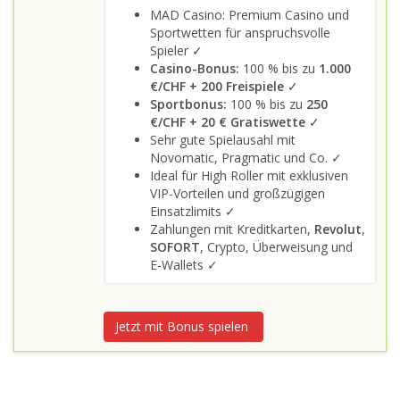
MAD Casino: Premium Casino und
Sportwetten für anspruchsvolle
Spieler ✓
Casino-Bonus:
100 % bis zu
1.000
€/CHF + 200 Freispiele
✓
Sportbonus:
100 % bis zu
250
€/CHF + 20 € Gratiswette
✓
Sehr gute Spielausahl mit
Novomatic, Pragmatic und Co. ✓
Ideal für High Roller mit exklusiven
VIP-Vorteilen und großzügigen
Einsatzlimits ✓
Zahlungen mit Kreditkarten,
Revolut
,
SOFORT
, Crypto, Überweisung und
E-Wallets ✓
Jetzt mit Bonus spielen